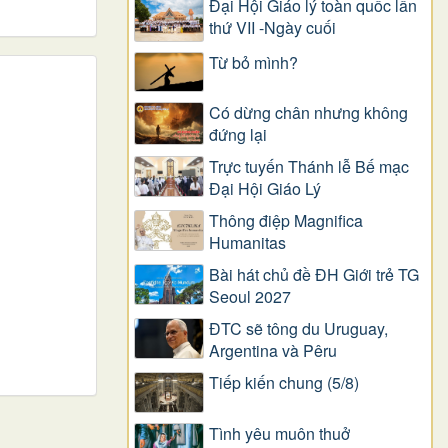
Đại Hội Giáo lý toàn quốc lần
thứ VII -Ngày cuối
Từ bỏ mình?
Có dừng chân nhưng không
đứng lại
Trực tuyến Thánh lễ Bế mạc
Đại Hội Giáo Lý
Thông điệp Magnifica
Humanitas
Bài hát chủ đề ĐH Giới trẻ TG
Seoul 2027
ĐTC sẽ tông du Uruguay,
Argentina và Pêru
Tiếp kiến chung (5/8)
Tình yêu muôn thuở