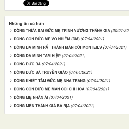
Những tin cũ hơn
(30/07/20
DÒNG THỪA SAI ĐỨC MẸ TRINH VƯƠNG THÁNH GIA
(07/04/2021)
DÒNG CON ĐỨC MẸ VÔ NHIỄM (DM)
(07/04/2021)
DÒNG ĐA MINH RẤT THÁNH MÂN CÔI MONTEILS
(07/04/2021)
DÒNG ĐA MINH TAM HIỆP
(07/04/2021)
DÒNG ĐỨC BÀ
(07/04/2021)
DÒNG ĐỨC BÀ TRUYỀN GIÁO
(07/04/2021)
DÒNG KHIẾT TÂM ĐỨC MẸ NHA TRANG
(07/04/2021)
DÒNG CON ĐỨC MẸ MÂN CÔI CHÍ HÒA
(07/04/2021)
DÒNG MẸ NHÂN ÁI
(07/04/2021)
DÒNG MẾN THÁNH GIÁ BÀ RỊA