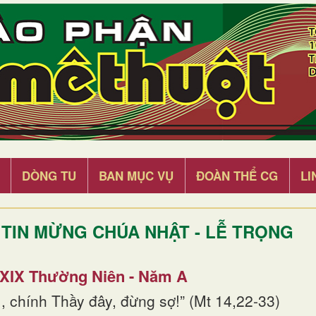
DÒNG TU
BAN MỤC VỤ
ĐOÀN THỂ CG
LI
TIN MỪNG CHÚA NHẬT - LỄ TRỌNG
 XIX Thường Niên - Năm A
, chính Thầy đây, đừng sợ!” (Mt 14,22-33)