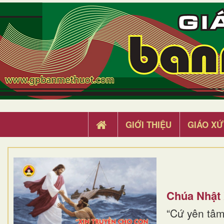
GIỚI THIỆU
GIÁO XỨ
Chúa Nhật
“Cứ yên tâm