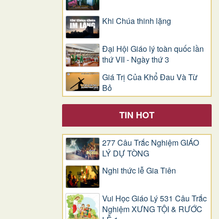
Khi Chúa thinh lặng
Đại Hội Giáo lý toàn quốc lần
thứ VII - Ngày thứ 3
Giá Trị Của Khổ Ðau Và Từ
Bỏ
TIN HOT
277 Câu Trắc Nghiệm GIÁO
LÝ DỰ TÒNG
Nghi thức lễ Gia Tiên
Vui Học Giáo Lý 531 Câu Trắc
Nghiệm XƯNG TỘI & RƯỚC