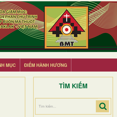
NH MỤC
ĐIỂM HÀNH HƯƠNG
TÌM KIẾM