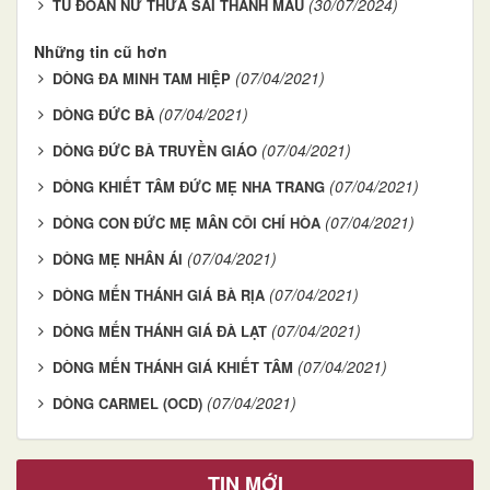
(30/07/2024)
TU ĐOÀN NỮ THỪA SAI THÁNH MẪU
Những tin cũ hơn
(07/04/2021)
DÒNG ĐA MINH TAM HIỆP
(07/04/2021)
DÒNG ĐỨC BÀ
(07/04/2021)
DÒNG ĐỨC BÀ TRUYỀN GIÁO
(07/04/2021)
DÒNG KHIẾT TÂM ĐỨC MẸ NHA TRANG
(07/04/2021)
DÒNG CON ĐỨC MẸ MÂN CÔI CHÍ HÒA
(07/04/2021)
DÒNG MẸ NHÂN ÁI
(07/04/2021)
DÒNG MẾN THÁNH GIÁ BÀ RỊA
(07/04/2021)
DÒNG MẾN THÁNH GIÁ ĐÀ LẠT
(07/04/2021)
DÒNG MẾN THÁNH GIÁ KHIẾT TÂM
(07/04/2021)
DÒNG CARMEL (OCD)
TIN MỚI