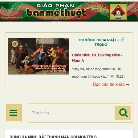
TRANG NHẤT
GIỚI THIỆU
GIÁO XỨ
TIN MỪNG CHÚA NHẬT - LỄ
DÒNG TU
TRỌNG
BAN MỤC VỤ
Chúa Nhật XX Thường Niên -
Năm A
ĐOÀN THỂ CG
“Này bà, bà có lòng mạnh tin. Bà
muốn sao thì được vậy.” (Mt 15,28)
LINH MỤC
Đọc các tin khác ➥
ĐIỂM HÀNH HƯƠNG
DÒNG ĐA MINH RẤT THÁNH MÂN CÔI MONTEILS