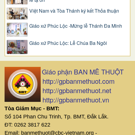
Việt Nam và Tòa Thánh ký kết Thỏa thuận
Giáo xứ Phúc Lộc -Mừng lễ Thánh Đa Minh
Giáo xứ Phúc Lộc: Lễ Chúa Ba Ngôi
Giáo phận BAN MÊ THUỘT
http://gpbanmethuot.com
http://gpbanmethuot.net
http://gpbanmethuot.vn
Tòa Giám Mục - BMT:
Số 104 Phan Chu Trinh, Tp. BMT, Đắk Lắk.
ĐT: 0262 3817 622
Email: banmethuot@cbc-vietnam.org -