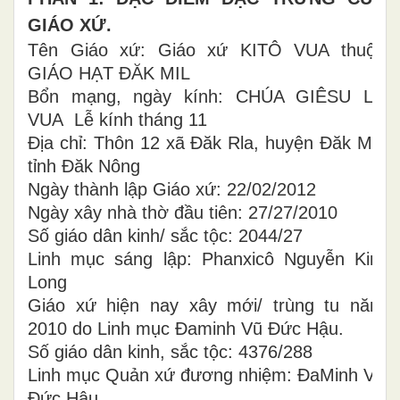
GIÁO XỨ.
Tên Giáo xứ: Giáo xứ KITÔ VUA thuộc
GIÁO HẠT ĐĂK MIL
Bổn mạng, ngày kính: CHÚA GIÊSU LÀ
VUA Lễ kính tháng 11
Địa chỉ: Thôn 12 xã Đăk Rla, huyện Đăk Mil,
tỉnh Đăk Nông
Ngày thành lập Giáo xứ: 22/02/2012
Ngày xây nhà thờ đầu tiên: 27/27/2010
Số giáo dân kinh/ sắc tộc: 2044/27
Linh mục sáng lập: Phanxicô Nguyễn Kim
Long
Giáo xứ hiện nay xây mới/ trùng tu năm
2010 do Linh mục Đaminh Vũ Đức Hậu.
Số giáo dân kinh, sắc tộc: 4376/288
Linh mục Quản xứ đương nhiệm: ĐaMinh Vũ
Đức Hậu