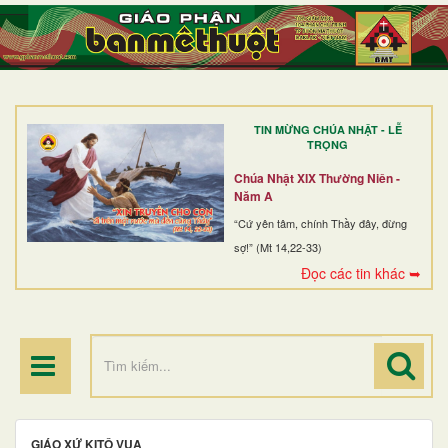
TRANG NHẤT
GIỚI THIỆU
GIÁO XỨ
TIN MỪNG CHÚA NHẬT - LỄ
DÒNG TU
TRỌNG
BAN MỤC VỤ
Chúa Nhật XIX Thường Niên -
Năm A
ĐOÀN THỂ CG
“Cứ yên tâm, chính Thầy đây, đừng
sợ!” (Mt 14,22-33)
LINH MỤC
Đọc các tin khác ➥
ĐIỂM HÀNH HƯƠNG
GIÁO XỨ KITÔ VUA