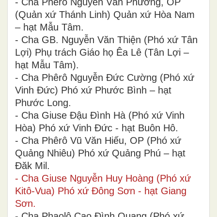
- Cha Phêrô Nguyễn Văn Phương, OP
(Quản xứ Thánh Linh) Quản xứ Hòa Nam
– hạt Mẫu Tâm.
- Cha GB. Nguyễn Văn Thiện (Phó xứ Tân
Lợi) Phụ trách Giáo họ Êa Lê (Tân Lợi –
hạt Mẫu Tâm).
- Cha Phêrô Nguyễn Đức Cường (Phó xứ
Vinh Đức) Phó xứ Phước Bình – hạt
Phước Long.
- Cha Giuse Đậu Đình Hà (Phó xứ Vinh
Hòa) Phó xứ Vinh Đức - hạt Buôn Hô.
- Cha Phêrô Vũ Văn Hiếu, OP (Phó xứ
Quảng Nhiêu) Phó xứ Quảng Phú – hạt
Đăk Mil.
- Cha Giuse Nguyễn Huy Hoàng (Phó xứ
Kitô-Vua) Phó xứ Đông Sơn - hạt Giang
Sơn.
- Cha Phaolô Cao Đình Quang (Phó xứ