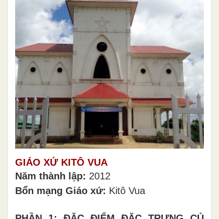
GIÁO XỨ KITÔ VUA
Năm thành lập:
2012
Bổn mạng Giáo xứ:
Kitô Vua
PHẦN 1: ĐẶC ĐIỂM ĐẶC TRƯNG CỦA