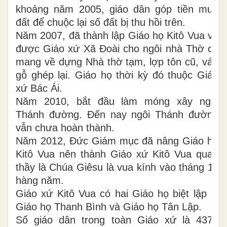
khoảng năm 2005, giáo dân góp tiền mua
đất để chuộc lại số đất bị thu hồi trên.
Năm 2007, đã thành lập Giáo họ Kitô Vua và
được Giáo xứ Xã Đoài cho ngôi nhà Thờ cũ
mang về dựng Nhà thờ tạm, lợp tôn cũ, ván
gỗ ghép lại. Giáo họ thời kỳ đó thuộc Giáo
xứ Bác Ái.
Năm 2010, bắt đầu làm móng xây ngôi
Thánh đường. Đến nay ngôi Thánh đường
vẫn chưa hoàn thành.
Năm 2012, Đức Giám mục đã nâng Giáo họ
Kitô Vua nên thành Giáo xứ Kitô Vua quan
thầy là Chúa Giêsu là vua kính vào tháng 11
hàng năm.
Giáo xứ Kitô Vua có hai Giáo họ biệt lập là
Giáo họ Thanh Bình và Giáo họ Tân Lập.
Số giáo dân trong toàn Giáo xứ là 4376