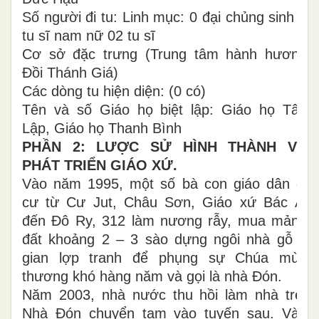
Số người đi tu: Linh mục: 0 đại chủng sinh 0
tu sĩ nam nữ 02 tu sĩ
Cơ sở đặc trưng (Trung tâm hành hương
Đồi Thánh Giá)
Các dòng tu hiện diện: (0 có)
Tên và số Giáo họ biệt lập: Giáo họ Tân
Lập, Giáo họ Thanh Bình
PHẦN 2: LƯỢC SỬ HÌNH THÀNH VÀ
PHÁT TRIỂN GIÁO XỨ.
Vào năm 1995, một số bà con giáo dân di
cư từ Cư Jut, Châu Sơn, Giáo xứ Bác Ái
đến Đô Ry, 312 làm nương rẫy, mua mảnh
đất khoảng 2 – 3 sào dựng ngôi nhà gỗ 2
gian lợp tranh để phụng sự Chúa mùa
thương khó hàng năm và gọi là nhà Đón.
Năm 2003, nhà nước thu hồi làm nhà trẻ.
Nhà Đón chuyển tạm vào tuyến sau. Vào