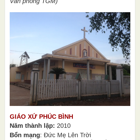
Văn phòng TGM)
GIÁO XỨ PHÚC BÌNH
Năm thành lập:
2010
Bổn mạng
: Đức Mẹ Lên Trời