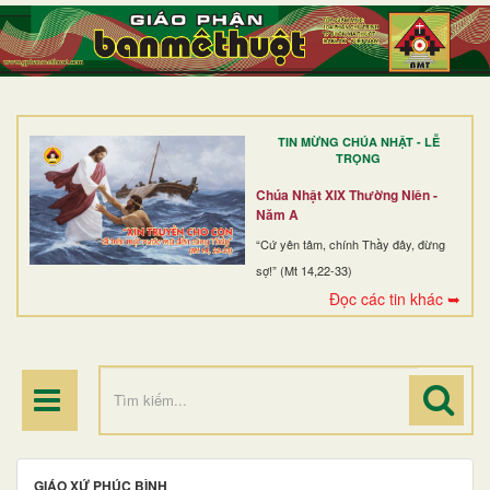
TRANG NHẤT
GIỚI THIỆU
GIÁO XỨ
TIN MỪNG CHÚA NHẬT - LỄ
DÒNG TU
TRỌNG
BAN MỤC VỤ
Chúa Nhật XIX Thường Niên -
Năm A
ĐOÀN THỂ CG
“Cứ yên tâm, chính Thầy đây, đừng
sợ!” (Mt 14,22-33)
LINH MỤC
Đọc các tin khác ➥
ĐIỂM HÀNH HƯƠNG
GIÁO XỨ PHÚC BÌNH