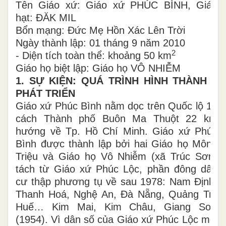
Tên Giáo xứ: Giáo xứ PHÚC BÌNH, Giáo
hạt: ĐĂK MIL
Bổn mạng: Đức Mẹ Hồn Xác Lên Trời
Ngày thành lập: 01 tháng 9 năm 2010
2
- Diện tích toàn thể: khoảng 50 km
Giáo họ biệt lập: Giáo họ VÔ NHIỄM
1. SỰ KIỆN: QUÁ TRÌNH HÌNH THÀNH –
PHÁT TRIỂN
Giáo xứ Phúc Bình nằm dọc trên Quốc lộ 14
cách Thành phố Buôn Ma Thuột 22 km
hướng về Tp. Hồ Chí Minh. Giáo xứ Phúc
Bình được thành lập bởi hai Giáo họ Mông
Triệu và Giáo họ Vô Nhiễm (xã Trúc Sơn)
tách từ Giáo xứ Phúc Lộc, phần đông dân
cư thập phương tụ về sau 1978: Nam Định,
Thanh Hoá, Nghệ An, Đà Nẵng, Quảng Trị,
Huế… Kim Mai, Kim Châu, Giang Sơn
(1954). Vì dân số của Giáo xứ Phúc Lộc mỗi