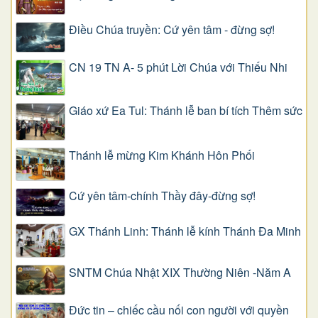
Điều Chúa truyền: Cứ yên tâm - đừng sợ!
CN 19 TN A- 5 phút Lời Chúa với Thiếu Nhi
Giáo xứ Ea Tul: Thánh lễ ban bí tích Thêm sức
Thánh lễ mừng Kim Khánh Hôn Phối
Cứ yên tâm-chính Thầy đây-đừng sợ!
GX Thánh Linh: Thánh lễ kính Thánh Đa Minh
SNTM Chúa Nhật XIX Thường Niên -Năm A
Đức tin – chiếc cầu nối con người với quyền