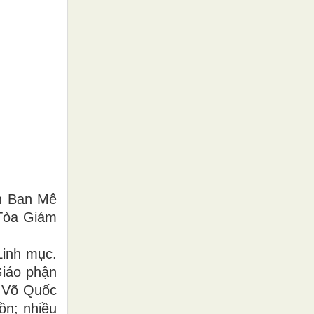
ận Ban Mê
 Tòa Giám
Linh mục.
Giáo phận
ô Võ Quốc
ồn; nhiều