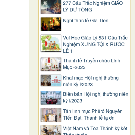
277 Câu Trắc Nghiệm GIÁO
LÝ DỰ TÒNG
Nghi thức lễ Gia Tiên
Vui Học Giáo Lý 531 Câu Trắc
Nghiệm XƯNG TỘI & RƯỚC
LỄ 1
Thánh lễ Truyền chức Linh
Mục -2023
Khai mạc Hội nghị thường
niên kỳ I/2023
Biên bản Hội nghị thường niên
kỳ I/2023
Tân linh mục Phêrô Nguyễn
Tiến Đạt: Thánh lễ tạ ơn
Việt Nam và Tòa Thánh ký kết
Thỏa thuận