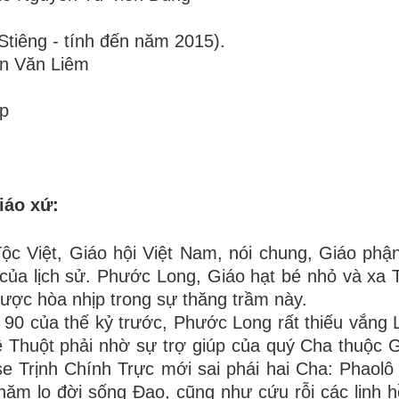
Stiêng - tính đến năm 2015).
ễn Văn Liêm
ập
iáo xứ:
ộc Việt, Giáo hội Việt Nam, nói chung, Giáo ph
ầm của lịch sử. Phước Long, Giáo hạt bé nhỏ và xa
ợc hòa nhịp trong sự thăng trầm này.
, 90 của thế kỷ trước, Phước Long rất thiếu vắng 
 Thuột phải nhờ sự trợ giúp của quý Cha thuộc 
 Trịnh Chính Trực mới sai phái hai Cha: Phaol
m lo đời sống Đạo, cũng như cứu rỗi các linh h