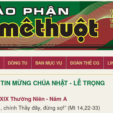
DÒNG TU
BAN MỤC VỤ
ĐOÀN THỂ CG
LI
TIN MỪNG CHÚA NHẬT - LỄ TRỌNG
 XIX Thường Niên - Năm A
, chính Thầy đây, đừng sợ!” (Mt 14,22-33)