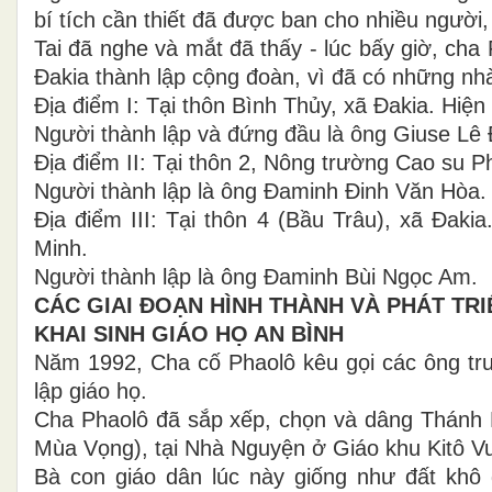
bí tích cần thiết đã được ban cho nhiều người
Tai đã nghe và mắt đã thấy - lúc bấy giờ, ch
Đakia thành lập cộng đoàn, vì đã có những nhà
Địa điểm I: Tại thôn Bình Thủy, xã Đakia. Hiện
Người thành lập và đứng đầu là ông Giuse Lê
Địa điểm II: Tại thôn 2, Nông trường Cao su P
Người thành lập là ông Đaminh Đinh Văn Hòa.
Địa điểm III: Tại thôn 4 (Bầu Trâu), xã Đaki
Minh.
Người thành lập là ông Đaminh Bùi Ngọc Am.
CÁC GIAI ĐOẠN HÌNH THÀNH VÀ PHÁT TRI
KHAI SINH GIÁO HỌ AN BÌNH
Năm 1992, Cha cố Phaolô kêu gọi các ông trư
lập giáo họ.
Cha Phaolô đã sắp xếp, chọn và dâng Thánh 
Mùa Vọng), tại Nhà Nguyện ở Giáo khu Kitô V
Bà con giáo dân lúc này giống như đất khô 