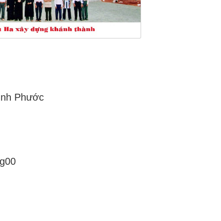
Bình Phước
8g00