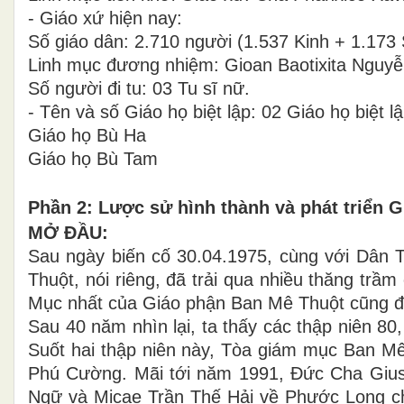
- Giáo xứ hiện nay:
Số giáo dân: 2.710 người (1.537 Kinh + 1.173 
Linh mục đương nhiệm: Gioan Baotixita Nguy
Số người đi tu: 03 Tu sĩ nữ.
- Tên và số Giáo họ biệt lập: 02 Giáo họ biệt l
Giáo họ Bù Ha
Giáo họ Bù Tam
Phần 2: Lược sử hình thành và phát triển G
MỞ ĐẦU:
Sau ngày biến cố 30.04.1975, cùng với Dân T
Thuột, nói riêng, đã trải qua nhiều thăng tr
Mục nhất của Giáo phận Ban Mê Thuột cũng đư
Sau 40 năm nhìn lại, ta thấy các thập niên 80
Suốt hai thập niên này, Tòa giám mục Ban Mê
Phú Cường. Mãi tới năm 1991, Đức Cha Giuse
Ngữ và Micae Trần Thế Hải về Phước Long chă