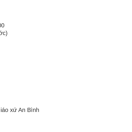
00
ớc)
tá Giáo xứ An Bình
)