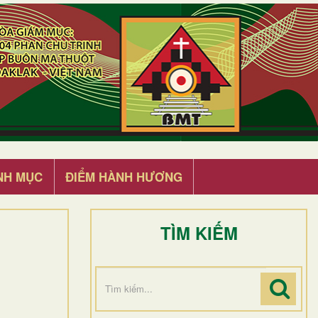
NH MỤC
ĐIỂM HÀNH HƯƠNG
TÌM KIẾM