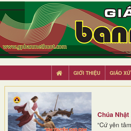
GIỚI THIỆU
GIÁO XỨ
Chúa Nhật
“Cứ yên tâm