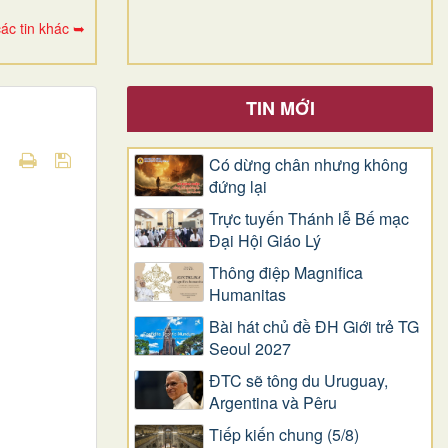
ác tin khác ➥
TIN MỚI
Có dừng chân nhưng không
đứng lại
Trực tuyến Thánh lễ Bế mạc
Đại Hội Giáo Lý
Thông điệp Magnifica
Humanitas
Bài hát chủ đề ĐH Giới trẻ TG
Seoul 2027
ĐTC sẽ tông du Uruguay,
Argentina và Pêru
Tiếp kiến chung (5/8)