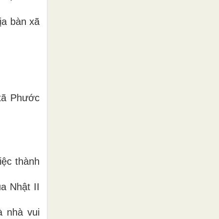
ịa bàn xã
 xã Phước
iệc thành
a Nhật II
à nhà vui