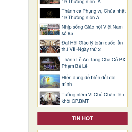
19 Thường niên -A
Thánh ca Phụng vụ Chúa nhật
19 Thường niên A
Nhịp sống Giáo hội Việt Nam
số 85
Đại Hội Giáo lý toàn quốc lần
thứ VII -Ngày thứ 2
Thánh Lễ An Táng Cha Cố PX
Phạm Bá Lễ
Hiển dung để biến đổi đời
mình
Tưởng niệm Vị Chủ Chăn tiên
khởi GP.BMT
TIN HOT