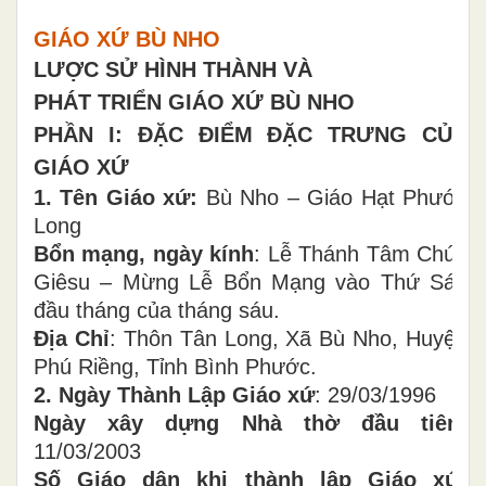
GIÁO XỨ BÙ NHO
LƯỢC SỬ HÌNH THÀNH VÀ
PHÁT TRIỂN GIÁO XỨ BÙ NHO
PHẦN I: ĐẶC ĐIỂM ĐẶC TRƯNG CỦA
GIÁO XỨ
1. Tên Giáo xứ:
Bù Nho – Giáo Hạt Phước
Long
Bổn mạng, ngày kính
: Lễ Thánh Tâm Chúa
Giêsu – Mừng Lễ Bổn Mạng vào Thứ Sáu
đầu tháng của tháng sáu.
Địa Chỉ
: Thôn Tân Long, Xã Bù Nho, Huyện
Phú Riềng, Tỉnh Bình Phước.
2. Ngày Thành Lập Giáo xứ
: 29/03/1996
Ngày xây dựng Nhà thờ đầu tiên:
11/03/2003
Số Giáo dân khi thành lập Giáo xứ: