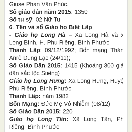
Giuse Phan Văn Phúc.
Số giáo dân năm 2015
: 1350
Số tu sỹ
: 02 Nữ Tu
6
.
Tên và số Giáo họ Biệt Lập
-
Giáo họ Long Hà
– Xã Long Hà và xã
Long Bình, H. Phú Riềng, Bình Phước
Thành Lập
: 09/12/1992; Bổn mạng Thánh
Anrê Dũng Lạc (24/11);
Số Giáo Dân 2015
: 1415 (Khoảng 300 giáo
dân sắc tộc Stiêng)
Giáo họ Long Hưng
:
Xã Long Hưng, Huyện
Phú Riềng, Bình Phước
Thành Lập:
năm 1982
Bổn Mạng:
Đức Mẹ Vô Nhiễm (08/12)
Số Giáo Dân 2015:
220
Giáo họ Long Tân
:
Xã Long Tân, Phú
Riềng, Bình Phước