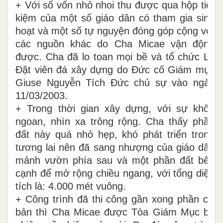
+ Với số vốn nhỏ nhoi thu được qua hộp tiết
kiệm của một số giáo dân có tham gia sinh
hoạt và một số tự nguyện đóng góp cộng với
các nguồn khác do Cha Micae vận động
được. Cha đã lo toan mọi bề và tổ chức Lễ
Đặt viên đá xây dựng do Đức cố Giám mục
Giuse Nguyễn Tích Đức chủ sự vào ngày
11/03/2003.
+ Trong thời gian xây dựng, với sự khôn
ngoan, nhìn xa trông rộng. Cha thấy phần
đất này quá nhỏ hẹp, khó phát triển trong
tương lai nên đã sang nhượng của giáo dân
mảnh vườn phía sau và một phần đất bên
cạnh để mở rộng chiều ngang, với tổng diện
tích là: 4.000 mét vuông.
+ Công trình đã thi công gần xong phần cơ
bản thì Cha Micae được Tòa Giám Mục bổ