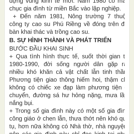
dựng vùng kinh tế mới. Năm 1980 có mấy
chục gia đình từ miền Bắc vào lập nghiệp.
+ Đến năm 1981, Nông trường 7 thuộc
công ty cao su Phú Riềng về đóng trên địa
bàn khai thác và trồng cao su.
B. SỰ HÌNH THÀNH VÀ PHÁT TRIỂN
BƯỚC ĐẦU KHAI SINH
+ Qua tình hình thực tế, suốt thời gian từ
1980-1990, đời sống người dân gặp rất
nhiều khó khăn cả vật chất lẫn tinh thần.
Phương tiện giao thông hiếm hoi, thậm chí
không có chiếc xe đạp làm phương tiện di
chuyển, đường sá hư hỏng nặng, mưa lầy,
nắng bụi.
+ Trong số gia đình này có một số gia đình
công giáo ở chen lẫn, thưa thớt nên khó quy
tụ, hơn nữa không có Nhà thờ, nhà nguyện,