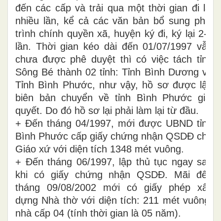
đến các cấp và trải qua một thời gian đi lại
nhiều lần, kể cả các văn bản bổ sung phải
trình chính quyền xã, huyện ký đi, ký lại 2-3
lần. Thời gian kéo dài đến 01/07/1997 vẫn
chưa được phê duyệt thì có việc tách tỉnh
Sông Bé thành 02 tỉnh: Tỉnh Bình Dương và
Tỉnh Bình Phước, như vậy, hồ sơ được lập
biên bản chuyển về tỉnh Bình Phước giải
quyết. Do đó hồ sơ lại phải làm lại từ đầu.
+ Đến tháng 04/1997, mới được UBND tỉnh
Bình Phước cấp giấy chứng nhận QSDĐ cho
Giáo xứ với diện tích 1348 mét vuông.
+ Đến tháng 06/1997, lập thủ tục ngay sau
khi có giấy chứng nhận QSDĐ. Mãi đến
tháng 09/08/2002 mới có giấy phép xây
dựng Nhà thờ với diện tích: 211 mét vuông,
nhà cấp 04 (tính thời gian là 05 năm).