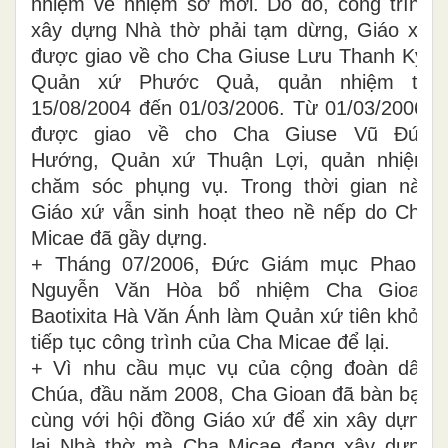
nhiệm về nhiệm sở mới. Do đó, công trình
xây dựng Nhà thờ phải tạm dừng, Giáo xứ
được giao về cho Cha Giuse Lưu Thanh Kỳ,
Quản xứ Phước Quả, quản nhiệm từ
15/08/2004 đến 01/03/2006. Từ 01/03/2006,
được giao về cho Cha Giuse Vũ Đức
Hướng, Quản xứ Thuận Lợi, quản nhiệm
chăm sóc phụng vụ. Trong thời gian này
Giáo xứ vẫn sinh hoạt theo nề nếp do Cha
Micae đã gầy dựng.
+ Tháng 07/2006, Đức Giám mục Phaolô
Nguyễn Văn Hòa bổ nhiệm Cha Gioan
Baotixita Hà Văn Ánh làm Quản xứ tiên khởi,
tiếp tục công trình của Cha Micae để lại.
+ Vì nhu cầu mục vụ của cộng đoàn dân
Chúa, đầu năm 2008, Cha Gioan đã bàn bạc
cùng với hội đồng Giáo xứ để xin xây dựng
lại Nhà thờ mà Cha Micae đang xây dựng