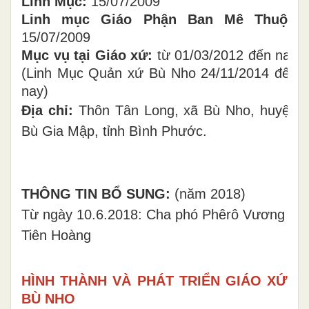
Linh Mục:
15/07/2009
Linh mục Giáo Phận Ban Mê Thuột:
15/07/2009
Mục vụ tại Giáo xứ:
từ 01/03/2012 đến nay
(Linh Mục Quản xứ Bù Nho 24/11/2014 đến
nay)
Địa chỉ:
Thôn Tân Long, xã Bù Nho, huyện
Bù Gia Mập, tỉnh Bình Phước.
THÔNG TIN BỔ SUNG:
(năm 2018)
Từ ngày 10.6.2018: Cha phó Phêrô Vương
Tiên Hoàng
HÌNH THÀNH VÀ PHÁT TRIỂN GIÁO XỨ
BÙ NHO