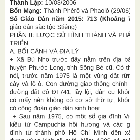
Thành Lập:
10/03/2006
Bổn Mạng:
Thánh Phêrô và Phaolô (29/06)
Số Giáo Dân năm 2015: 713 (Khoảng 70
giáo dân sắc tộc Stiêng)
PHẦN II: LƯỢC SỬ HÌNH THÀNH VÀ PHÁT
TRIỂN
A. BỐI CẢNH VÀ ĐỊA LÝ
+ Xã Bù Nho trước đây nằm trên địa bàn
huyện Phước Long, tỉnh Sông Bé cũ. Có thể
nói, trước năm 1975 là một vùng đất rừng
cây và lồ ô. Con đường giao thông chính là
đường đất đỏ ĐT741, lầy lội, dân cư không
có mấy nên không có cơ sở thờ tự, không
có cộng đoàn giáo dân sinh hoạt.
+ Sau năm 1975, có một số gia đình Việt
kiều từ Campuchia hồi hương và các gia
đình từ thành phố Hồ Chí Minh đến xây