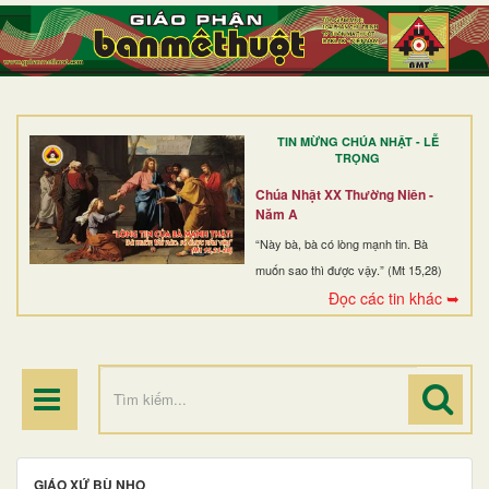
TRANG NHẤT
GIỚI THIỆU
GIÁO XỨ
TIN MỪNG CHÚA NHẬT - LỄ
DÒNG TU
TRỌNG
BAN MỤC VỤ
Chúa Nhật XX Thường Niên -
Năm A
ĐOÀN THỂ CG
“Này bà, bà có lòng mạnh tin. Bà
muốn sao thì được vậy.” (Mt 15,28)
LINH MỤC
Đọc các tin khác ➥
ĐIỂM HÀNH HƯƠNG
GIÁO XỨ BÙ NHO