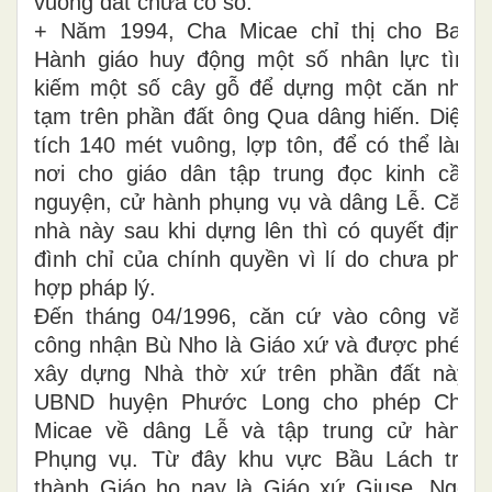
vuông đất chưa có sổ.
+ Năm 1994, Cha Micae chỉ thị cho Ban
Hành giáo huy động một số nhân lực tìm
kiếm một số cây gỗ để dựng một căn nhà
tạm trên phần đất ông Qua dâng hiến. Diện
tích 140 mét vuông, lợp tôn, để có thể làm
nơi cho giáo dân tập trung đọc kinh cầu
nguyện, cử hành phụng vụ và dâng Lễ. Căn
nhà này sau khi dựng lên thì có quyết định
đình chỉ của chính quyền vì lí do chưa phù
hợp pháp lý.
Đến tháng 04/1996, căn cứ vào công văn
công nhận Bù Nho là Giáo xứ và được phép
xây dựng Nhà thờ xứ trên phần đất này,
UBND huyện Phước Long cho phép Cha
Micae về dâng Lễ và tập trung cử hành
Phụng vụ. Từ đây khu vực Bầu Lách trở
thành Giáo họ nay là Giáo xứ Giuse. Ngôi