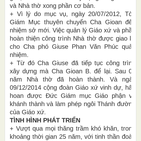
và Nhà thờ xong phần cơ bản.
+ Vì lý do mục vụ, ngày 20/07/2012, Tòa
Giám Mục thuyên chuyển Cha Gioan đến
nhiệm sở mới. Việc quản lý Giáo xứ và phần
hoàn thiện công trình Nhà thờ được giao lại
cho Cha phó Giuse Phan Văn Phúc quản
nhiệm.
+ Từ đó Cha Giuse đã tiếp tục công trình
xây dựng mà Cha Gioan B. để lại. Sau 02
năm Nhà thờ đã hoàn thành. Và ngày
09/12/2014 cộng đoàn Giáo xứ vinh dự, hân
hoan được Đức Giám mục Giáo phận về
khánh thành và làm phép ngôi Thánh đường
của Giáo xứ.
TÌNH HÌNH PHÁT TRIỂN
+ Vượt qua mọi thăng trầm khó khăn, trong
khoảng thời gian 25 năm, với tinh thần đoàn