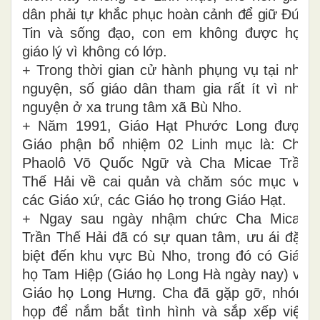
dân phải tự khắc phục hoàn cảnh để giữ Đức
Tin và sống đạo, con em không được học
giáo lý vì không có lớp.
+ Trong thời gian cử hành phụng vụ tại nhà
nguyện, số giáo dân tham gia rất ít vì nhà
nguyện ở xa trung tâm xã Bù Nho.
+ Năm 1991, Giáo Hạt Phước Long được
Giáo phận bổ nhiệm 02 Linh mục là: Cha
Phaolô Võ Quốc Ngữ và Cha Micae Trần
Thế Hải về cai quản và chăm sóc mục vụ
các Giáo xứ, các Giáo họ trong Giáo Hạt.
+ Ngay sau ngày nhậm chức Cha Micae
Trần Thế Hải đã có sự quan tâm, ưu ái đặc
biệt đến khu vực Bù Nho, trong đó có Giáo
họ Tam Hiệp (Giáo họ Long Hà ngày nay) và
Giáo họ Long Hưng. Cha đã gặp gỡ, nhóm
họp để nắm bắt tình hình và sắp xếp việc