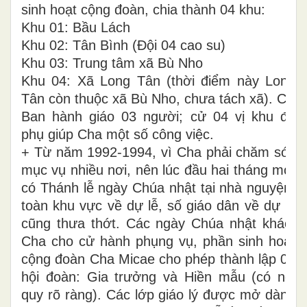
sinh hoạt cộng đoàn, chia thành 04 khu:
Khu 01: Bầu Lách
Khu 02: Tân Bình (Đội 04 cao su)
Khu 03: Trung tâm xã Bù Nho
Khu 04: Xã Long Tân (thời điểm này Long
Tân còn thuộc xã Bù Nho, chưa tách xã). Cử
Ban hành giáo 03 người; cử 04 vị khu để
phụ giúp Cha một số công việc.
+ Từ năm 1992-1994, vì Cha phải chăm sóc
mục vụ nhiều nơi, nên lúc đầu hai tháng mới
có Thánh lễ ngày Chúa nhật tại nhà nguyện,
toàn khu vực về dự lễ, số giáo dân về dự lễ
cũng thưa thớt. Các ngày Chúa nhật khác,
Cha cho cử hành phụng vụ, phần sinh hoạt
cộng đoàn Cha Micae cho phép thành lập 02
hội đoàn: Gia trưởng và Hiền mẫu (có nội
quy rõ ràng). Các lớp giáo lý được mở dành