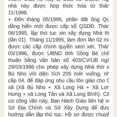
nhà này được hợp thức hóa từ tháng
11/1998.
+ Đến tháng 05/1995, phần đất ông Qua
dâng hiến mới được cấp sổ QSDĐ. Tháng
06/1995, lập thủ tục xin xây dựng Nhà thờ
(lần 01). Tháng 11/1995, làm đơn lần 02 mới
được các cấp chính quyền xem xét. Tháng
03/1996, được UBND tỉnh Sông Bé chấp
thuận bằng văn bản số 403/CV/UB ngày
29/03/1996 cho phép xây dựng Nhà thờ xứ
Bù Nho với diện tích 205 mét vuông, nhà
cấp 04, để đáp ứng nhu cầu tôn giáo cho 05
xã (Xã Bù Nho + Xã Long Hà + Xã Long
Hưng + xã Long Tân và Xã Long Bình). Căn
cứ công văn này, Ban Hành Giáo liên hệ với
Sở Địa Chính và Sở Xây Dựng để được
hướng dẫn lập thủ tục. Hồ sơ được chuyển