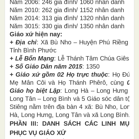
Năm 2006: 246 gia đình/ 1060 nhân danh
Năm 2010: 262 gia đình/ 1152 nhân danh
Năm 2014: 313 gia đình/ 1320 nhân danh
Năm 3015: 330 gia đình/ 1350 nhân danh
Giáo xứ hiện nay:
+ Địa chỉ
: Xã Bù Nho – Huyện Phú Riềng –
Tỉnh Bình Phước
+ Lễ Bổn Mạng
: Lễ Thánh Tâm Chúa Giêsu
+ Số Giáo Dân năm 2015
: 1350
+ Giáo xứ gồm
02 Họ trực thuộc
: Họ Đức
Mẹ Mân Côi và Họ Thánh Phêrô, cùng
04
Giáo họ biệt Lập
: Long Hà – Long Hưng –
Long Tân – Long Bình và 5 Giáo sóc dân tộc
Stiêng nằm trên địa bàn 4 xã: Bù Nho, Long
Hà, Long Hưng, Long Tân và xã Long Bình.
PHẦN III: DANH SÁCH CÁC LINH MỤC
PHỤC VỤ GIÁO XỨ