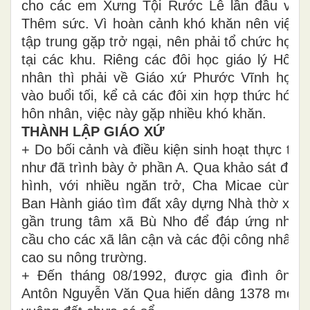
cho các em Xưng Tội Rước Lễ lần đầu và
Thêm sức. Vì hoàn cảnh khó khăn nên việc
tập trung gặp trở ngại, nên phải tổ chức học
tại các khu. Riêng các đôi học giáo lý Hôn
nhân thì phải về Giáo xứ Phước Vĩnh học
vào buổi tối, kể cả các đôi xin hợp thức hóa
hôn nhân, việc này gặp nhiều khó khăn.
THÀNH LẬP GIÁO XỨ
+ Do bối cảnh và điều kiện sinh hoạt thực tế
như đã trình bày ở phần A. Qua khảo sát địa
hình, với nhiều ngăn trở, Cha Micae cùng
Ban Hành giáo tìm đất xây dựng Nhà thờ xứ
gần trung tâm xã Bù Nho để đáp ứng nhu
cầu cho các xã lân cận và các đội công nhân
cao su nông trường.
+ Đến tháng 08/1992, được gia đình ông
Antôn Nguyễn Văn Qua hiến dâng 1378 mét