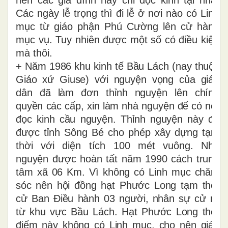
nên các gia đình này chỉ đọc kinh tại nhà.
Các ngày lễ trọng thì đi lễ ở nơi nào có Linh
mục từ giáo phận Phú Cường lên cử hành
mục vụ. Tuy nhiên được một số có điều kiện
mà thôi.
+ Năm 1986 khu kinh tế Bầu Lách (nay thuộc
Giáo xứ Giuse) với nguyện vọng của giáo
dân đã làm đơn thỉnh nguyện lên chính
quyền các cấp, xin làm nhà nguyện để có nơi
đọc kinh cầu nguyện. Thỉnh nguyện này đã
được tỉnh Sông Bé cho phép xây dựng tạm
thời với diện tích 100 mét vuông. Nhà
nguyện được hoàn tất năm 1990 cách trung
tâm xã 06 Km. Vì không có Linh mục chăm
sóc nên hội đồng hạt Phước Long tạm thời
cử Ban Điều hành 03 người, nhân sự cử ra
từ khu vực Bầu Lách. Hạt Phước Long thời
điểm này không có Linh mục, cho nên giáo