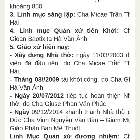
khoảng 850
3. Linh mục sáng lập:
Cha Micae Trần Thế
Hải
4. Linh mục Quản xứ tiên Khởi:
Cha
Gioan Baotixita Hà Văn Ánh
5. Giáo xứ hiện nay:
- Xây dựng Nhà thờ:
ngày 11/03/2003 đặt
viên đá đầu tiên, do Cha Micae
Trần Thế
Hải.
- Tháng 03//2009
tái khởi công, do Cha GB.
Hà Văn Ánh
- Ngày 20/07/2012
tiếp tục hoàn thiện Nhà
thờ, do Cha Giuse Phan Văn Phúc
- Ngày
09/12/2014 khánh thành Nhà thờ do
Đức Cha Vinh Nguyễn Văn Bản – Giám Mục
Giáo Phận Ban Mê Thuột.
Linh Mục Quản xứ đương nhiệm
: Cha