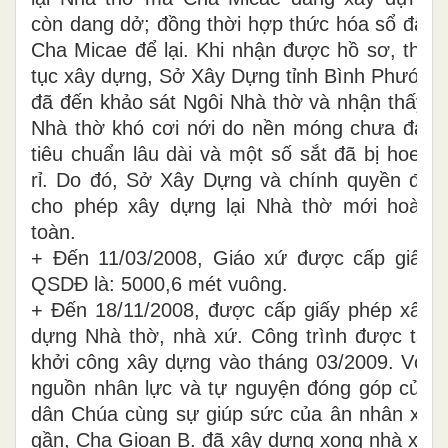
còn dang dở; đồng thời hợp thức hóa sổ đất
Cha Micae để lại. Khi nhận được hồ sơ, thủ
tục xây dựng, Sở Xây Dựng tỉnh Bình Phước
đã đến khảo sát Ngôi Nhà thờ và nhận thấy,
Nhà thờ khó cơi nới do nền móng chưa đạt
tiêu chuẩn lâu dài và một số sắt đã bị hoen
rỉ. Do đó, Sở Xây Dựng và chính quyền đã
cho phép xây dựng lại Nhà thờ mới hoàn
toàn.
+ Đến 11/03/2008, Giáo xứ được cấp giấy
QSDĐ là: 5000,6 mét vuông.
+ Đến 18/11/2008, được cấp giấy phép xây
dựng Nhà thờ, nhà xứ. Công trình được tái
khởi công xây dựng vào tháng 03/2009. Với
nguồn nhân lực và tự nguyện đóng góp của
dân Chúa cùng sự giúp sức của ân nhân xa
gần, Cha Gioan B. đã xây dựng xong nhà xứ