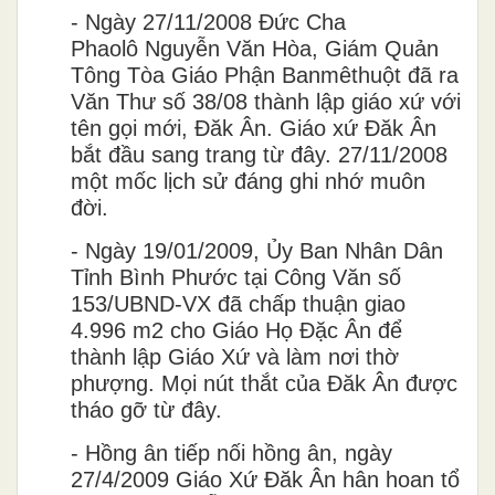
-
N
gày 27/11/2008
Đư
́c Cha
Phaol
ô
Nguy
ê
̃n V
ă
n Hòa, Giám Quản
Tông Tòa Giáo Phận Banmêthuột đã ra
Văn Thư số 38/08 thành lập giáo xứ
với
tên gọi mới, Đăk Ân. Giáo xứ Đăk Ân
bắt đầu sang trang từ đây. 27/11/2008
một mốc lịch sử đáng ghi nhớ muôn
đời.
-
Ngày 19/01/2009, Ủy Ban Nhân Dân
Tỉnh Bình Phước tại Công Văn số
153/UBND-VX đã chấp thuận giao
4.996 m2 cho Giáo Họ Đặc Ân để
thành lập Giáo Xứ và làm nơi thờ
phượng. Mọi nút thắt của Đăk Ân được
tháo gỡ từ đây.
-
Hồng
â
n ti
ê
́p n
ô
́i h
ô
̀ng
â
n, ngày
27/4/2009 Giáo X
ư
́
Đă
k Ân hân hoan tổ