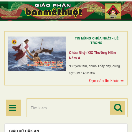
TRANG NHẤT
GIỚI THIỆU
GIÁO XỨ
TIN MỪNG CHÚA NHẬT - LỄ
DÒNG TU
TRỌNG
BAN MỤC VỤ
Chúa Nhật XIX Thường Niên -
Năm A
ĐOÀN THỂ CG
“Cứ yên tâm, chính Thầy đây, đừng
sợ!” (Mt 14,22-33)
LINH MỤC
Đọc các tin khác ➥
ĐIỂM HÀNH HƯƠNG
GIÁO XỨ ĐĂK ÂN