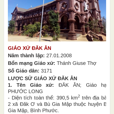
GIÁO XỨ ĐĂK ÂN
Năm thành lập:
27.01.2008
Bổn mạng Giáo xứ:
Thánh Giuse Thợ
Số Giáo dân:
3171
LƯỢC SỬ GIÁO XỨ ĐĂK ÂN
1. Tên Giáo xứ:
ĐĂK ÂN; Giáo hạt:
PHƯỚC LONG
2
- Diện tích toàn thể: 390,5 km
trên địa bàn
2 xã Đăk Ơ và Bù Gia Mập thuộc huyện Bù
Gia Mập, Bình Phước.