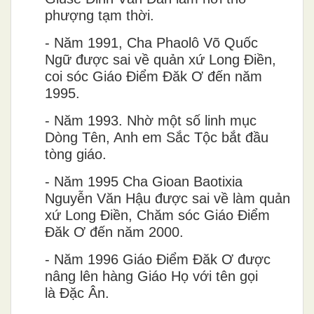
ph
ươ
̣ng tạm th
ơ
̀i.
-
N
ă
m 1991, Cha Phaol
ô
Võ Qu
ô
́c
Ng
ư
̃
đươ
̣c sai về quản xứ Long Điền,
coi sóc Giáo Điểm Đăk Ơ đến năm
1995.
-
N
ă
m 1993.
Nhờ
m
ô
̣t s
ô
́ linh mục
Dòng T
ê
n, Anh em S
ă
́c T
ô
̣c b
ă
́t
đ
â
̀u
tòng giáo.
-
N
ă
m 1995 Cha Gioan Baotixia
Nguyễn Văn Hậu được sai về làm quản
xứ Long Điền, Chăm sóc Giáo Điểm
Đăk Ơ đến năm 2000.
-
N
ă
m 1996 Giáo
Đ
i
ê
̉m
Đă
k
Ơ
đươ
̣c
n
â
ng l
ê
n hàng Giáo Họ v
ơ
́i t
ê
n gọi
là
Đă
̣c
Â
n.