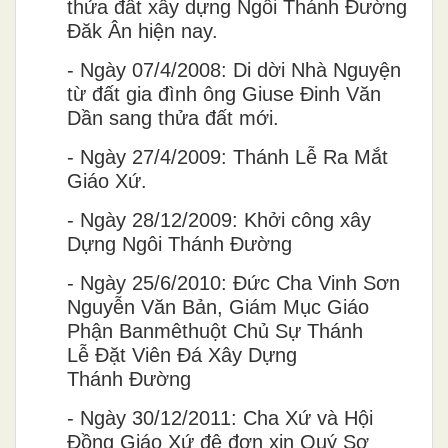
thửa đất xây dựng Ngôi Thánh Đường
Đăk Ân hiện nay.
-
Ngày 07/4/2008: Di dời Nhà Nguyện
từ đất gia đình ông Giuse Đinh Văn
Dần sang thửa đất mới.
-
Ngày 27/4/2009: Thánh Lễ Ra Mắt
Giáo Xứ.
-
Ngày 28/12/2009: Kh
ơ
̉i c
ô
ng x
â
y
D
ư
̣ng Ng
ô
i Thánh
Đươ
̀ng
-
Ngày 25/6/2010:
Đư
́c Cha Vinh S
ơ
n
Nguy
ê
̃n V
ă
n Bản, Giám Mục Giáo
Ph
â
̣n Banm
ê
thu
ô
̣t Chủ S
ư
̣ Thánh
L
ê
̃
Đă
̣t Vi
ê
n
Đ
á X
â
y D
ư
̣ng
Thánh
Đươ
̀ng
-
Ngày 30/12/2011: Cha Xứ và Hội
Đồng Giáo Xứ đệ đơn xin Quý Sơ