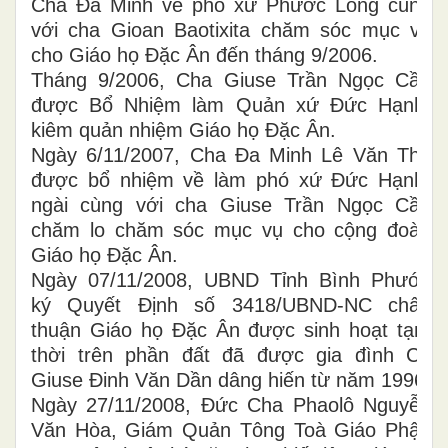
Cha Đa Minh về phó xứ Phước Long cùng
với cha Gioan Baotixita chăm sóc mục vụ
cho Giáo họ Đặc Ân đến tháng 9/2006.
Tháng 9/2006, Cha Giuse Trần Ngọc Cầu
được Bổ Nhiệm làm Quản xứ Đức Hạnh,
kiêm quản nhiệm Giáo họ Đặc Ân.
Ngày 6/11/2007, Cha Đa Minh Lê Văn Thế
được bổ nhiệm về làm phó xứ Đức Hạnh,
ngài cùng với cha Giuse Trần Ngọc Cầu
chăm lo chăm sóc mục vụ cho cộng đoàn
Giáo họ Đặc Ân.
Ngày 07/11/2008, UBND Tỉnh Bình Phước
ký Quyết Định số 3418/UBND-NC chấp
thuận Giáo họ Đặc Ân được sinh hoạt tạm
thời trên phần đất đã được gia đình Cụ
Giuse Đinh Văn Dần dâng hiến từ năm 1996.
Ngày 27/11/2008, Đức Cha Phaolô Nguyễn
Văn Hòa, Giám Quản Tông Toà Giáo Phận