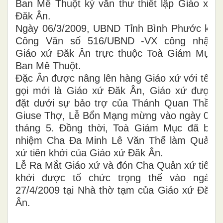
Ban Mê Thuột ký văn thư thiết lập Giáo xứ
Đăk Ân.
Ngày 06/3/2009, UBND Tỉnh Bình Phước ký
Công Văn số 516/UBND -VX công nhận
Giáo xứ Đăk Ân trực thuộc Toà Giám Mục
Ban Mê Thuột.
Đặc Ân được nâng lên hàng Giáo xứ với tên
gọi mới là Giáo xứ Đăk Ân, Giáo xứ được
đặt dưới sự bảo trợ của Thánh Quan Thầy
Giuse Thợ, Lễ Bổn Mạng mừng vào ngày 01
tháng 5. Đồng thời, Toà Giám Mục đã bổ
nhiệm Cha Đa Minh Lê Văn Thế làm Quản
xứ tiên khởi của Giáo xứ Đăk Ân.
Lễ Ra Mắt Giáo xứ và đón Cha Quản xứ tiên
khởi được tổ chức trọng thể vào ngày
27/4/2009 tại Nhà thờ tạm của Giáo xứ Đăk
Ân.