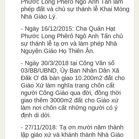
Ph
ươ
́c Long Ph
ê
r
ô
Ng
ô
Anh Tấn làm
phép
đ
â
́t và chủ s
ư
̣ thánh l
ê
̃ Khai Móng
Nhà Giáo Lý.
-
Ngày 16/12/2015: Cha Quản Hạt
Phước Long Phêrô Ngô Anh Tấn chủ
sự thánh lễ tạ ơn và làm phép Nhà
Nguyện Giáo Họ Thiên Ân.
-
Ngày 30/3/2018 tại Công Văn số
03/BB/UBND, Ủy Ban Nhân Dân Xã
Đăk Ơ đã bàn giao 10.200m2 đất cho
Giáo Xứ làm nghĩa trang chôn cất
người Công Giáo qua đời, đồng thời
giao thêm 3000m2 đất cho Giáo xứ
làm nơi chôn cất những người có ý
định di dời.
-
27/11/2018: Tạ ơn mười năm thành
lập giáo xứ và khánh thành Nhà Giáo