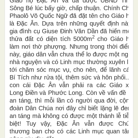
Giáo họ Đặc Ân và đã được UBND Tỉnh
Sông Bé lúc bấy giờ, chấp thuận. Chính Cha
Phaolô Võ Quốc Ngữ đã đặt tên cho Giáo họ
là Đặc Ân. Dựa trên những quyết định này,
gia đình cụ Giuse Đinh Văn Dần đã hiến một
2
thửa đất có diện tích 5000m
cho Giáo họ
làm nơi thờ phượng. Nhưng trong thời điểm
này, giáo dân vẫn chưa thể lo được một ngôi
nhà nguyện và có Linh mục thường xuyên lui
tới chăm sóc mục vụ, cho nên, để lãnh các
Bí Tích như rửa tội, thêm sức và hôn phối....
con cái Đặc Ân vẫn phải ra các Giáo xứ
Long Điền và Phước Long. Còn về vấn đề lễ
an táng, thì mỗi lần có người qua đời, cộng
đoàn Dân Chúa nơi đây chỉ biết lặng lẽ đem
an táng mà không có được một thánh lễ tiễn
biệt! Tuy vậy, Đặc Ân vẫn được Chúa
thương ban cho có các Linh mục quan tâm