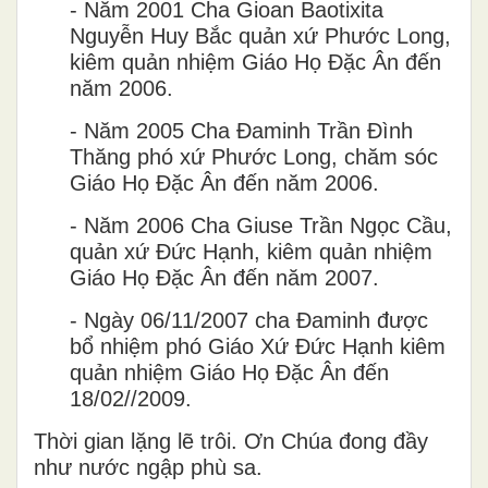
-
N
ă
m 2001 Cha Gioan Baotixita
Nguy
ê
̃n Huy B
ă
́c quản xứ Phước Long,
kiêm quản nhiệm Giáo Họ Đặc Ân đến
năm 2006.
-
Năm 2005 Cha Đaminh Trần Đình
Thăng phó xứ Phước Long, chăm sóc
Giáo Họ Đặc Ân đến năm 2006.
-
N
ă
m 2006 Cha Giuse Tr
â
̀n Ngọc C
â
̀u,
quản xứ Đức Hạnh, kiêm quản nhiệm
Giáo Họ Đặc Ân đến năm 2007.
-
Ngày 06/11/2007 cha Đaminh được
bổ nhiệm phó Giáo Xứ Đức Hạnh kiêm
quản nhiệm Giáo Họ Đặc Ân đến
18/02//2009.
Thời gian lặng lẽ trôi. Ơn Chúa đong đầy
như nước ngập phù sa.