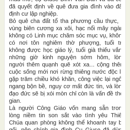
đã quyết định về quê đưa gia đình vào đây
định cư lập nghiệp.
Bỏ quê cha đất tổ tha phương cầu thực, ở
vùng biên cương xa xôi, hạc nổi mây ngàn,
không có Linh mục chăm sóc mục vụ, không
có nơi tôn nghiêm thờ phượng, tuổi trẻ
không được học giáo lý, tuổi già thiếu vắng
những giờ kinh nguyện sớm hôm, lòng
người thêm quạnh quẽ xót xa... cộng thêm
cuộc sống mới nơi rừng thiêng nước độc lại
gặp trăm chiều khó khăn, công việc lại ngổn
ngang bộn bề, nguy cơ mất đức tin, và lòng
đạo đức sẽ bị xói mòn chỉ còn là vấn đề thời
gian.
Là người Công Giáo vốn mang sẵn trong
lòng niềm tin son sắt vào tình yêu Thiên
Chúa quan phòng không thể khoanh tay bó
gối, nên chính gia đình Cụ Giuse đã dùng