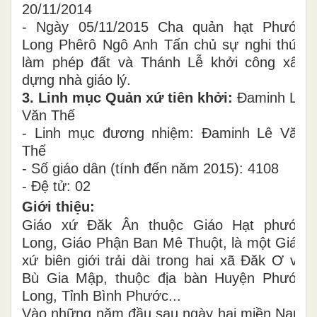
20/11/2014
- Ngày 05/11/2015 Cha quản hạt Phước
Long Phêrô Ngô Anh Tấn chủ sự nghi thức
làm phép đất và Thánh Lễ khởi công xây
dựng nhà giáo lý.
3. Linh mục Quản xứ tiên khởi:
Đaminh Lê
Văn Thế
- Linh mục đương nhiệm: Đaminh Lê Văn
Thế
- Số giáo dân (tính đến năm 2015): 4108
- Đệ tử: 02
Giới thiệu:
Giáo xứ Đăk Ân thuộc Giáo Hạt phước
Long, Giáo Phận Ban Mê Thuột, là một Giáo
xứ biên giới trải dài trong hai xã Đăk Ơ và
Bù Gia Mập, thuộc địa bàn Huyện Phước
Long, Tỉnh Bình Phước...
Vào những năm đầu sau ngày hai miền Nam