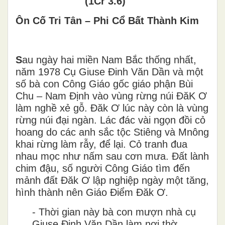
(1Cr 3.6)
Ôn Cố Tri Tân – Phi Cổ Bất Thành Kim
S
au ngày hai miền Nam Bắc thống nhất,
năm 1978 Cụ Giuse Đinh Văn Dần và một
số bà con Công Giáo gốc giáo phận Bùi
Chu – Nam Định vào vùng rừng núi ĐăK Ơ
làm nghề xẻ gỗ. Đăk Ơ lúc này còn là vùng
rừng núi đại ngàn. Lác đác vài ngọn đồi cỏ
hoang do các anh sắc tộc Stiêng và Mnông
khai rừng làm rẫy, để lại. Cỏ tranh đua
nhau mọc như nấm sau cơn mưa. Đất lành
chim đậu, số người Công Giáo tìm đến
mảnh đất Đăk Ơ lập nghiệp ngày một tăng,
hình thành nên Giáo Điểm Đăk Ơ.
-
Th
ơ
̀i gian này bà con m
ươ
̣n nhà cụ
Giuse
Đ
inh V
ă
n D
â
̀n làm n
ơ
i th
ơ