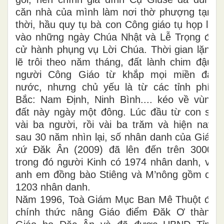
căn nhà của mình làm nơi thờ phượng tạm
thời, hầu quy tụ bà con Công giáo tụ họp lại
vào những ngày Chúa Nhật và Lễ Trọng để
cử hành phụng vụ Lời Chúa. Thời gian lặng
lẽ trôi theo năm tháng, đất lành chim đậu,
người Công Giáo từ khắp mọi miền đất
nước, nhưng chủ yếu là từ các tỉnh phía
Bắc: Nam Định, Ninh Bình.... kéo về vùng
đất này ngày một đông. Lúc đầu từ con số
vài ba người, rồi vài ba trăm và hiện nay,
sau 30 năm nhìn lại, số nhân danh của Giáo
xứ Đăk Ân (2009) đã lên đến trên 3000,
trong đó người Kinh có 1974 nhân danh, và
anh em đồng bào Stiêng và M’nông gồm có
1203 nhân danh.
Năm 1996, Toà Giám Mục Ban Mê Thuột đã
chính thức nâng Giáo điểm Đăk Ơ thành