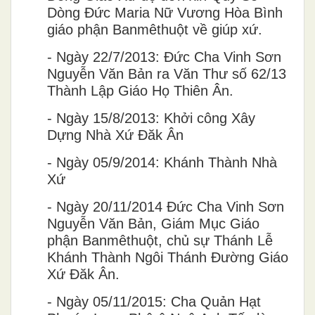
Dòng Đức Maria Nữ Vương Hòa Bình
giáo phận Banmêthuột về giúp xứ.
-
Ngày 22/7/2013: Đức Cha Vinh Sơn
Nguyễn Văn Bản ra Văn Thư số 62/13
Thành Lập Giáo Họ Thiên Ân.
-
Ngày 15/8/2013: Kh
ơ
̉i c
ô
ng X
â
y
D
ư
̣ng Nhà Xứ Đăk Ân
-
Ngày 05/9/2014: Khánh Thành Nhà
X
ư
-
Ngày 20/11/2014 Đức Cha Vinh Sơn
Nguyễn Văn Bản, Giám Mục Giáo
phận Banmêthuột, chủ sự Thánh Lễ
Khánh Thành Ngôi Thánh Đường Giáo
Xứ Đăk Ân.
-
Ngày 05/11/2015: Cha Quản Hạt