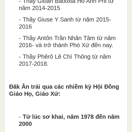
-
Thầy Gioan Baotixia H
ô
̀ Anh Phi t
ư
n
ă
m 2014-2015
-
Thầy Giuse Y Sanh t
ư
̀ n
ă
m 2015-
2016
-
Thầy Ant
ô
n Tr
â
̀n Nh
â
n T
â
m t
ư
̀ n
ă
m
2016- và tr
ơ
̉ thành Phó X
ư
́ đến nay.
-
Thầy Ph
ê
r
ô
L
ê
Chí Th
ô
ng t
ư
̀ n
ă
m
2017-2018.
Đăk Ân trải qua các nhiềm kỳ Hội Đồng
Giáo Họ, Giáo Xứ:
-
T
ư
̀ lúc s
ơ
khai, n
ă
m 1978
đ
ê
́n năm
2000