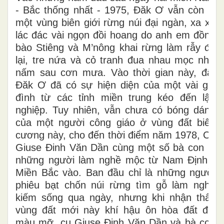
- Bắc thống nhất - 1975, Đăk Ơ vẫn còn là
một vùng biên giới rừng núi đại ngàn, xa xa
lác đác vài ngọn đồi hoang do anh em đồng
bào Stiêng và M’nông khai rừng làm rẫy để
lại, tre nứa và cỏ tranh đua nhau mọc như
nấm sau cơn mưa. Vào thời gian này, đất
Đăk Ơ đã có sự hiện diện của một vài gia
đình từ các tỉnh miền trung kéo đến lập
nghiệp. Tuy nhiên, vẫn chưa có bóng dáng
của một người công giáo ở vùng đất biên
cương này, cho đến thời điểm năm 1978, Cụ
Giuse Đinh Văn Dần cùng một số bà con là
những người làm nghề mộc từ Nam Định -
Miền Bắc vào. Ban đầu chỉ là những người
phiêu bạt chốn núi rừng tìm gỗ làm nghề
kiếm sống qua ngày, nhưng khi nhận thấy
vùng đất mới này khí hậu ôn hòa đất đai
màu mỡ, cụ Giuse Đinh Văn Dần và bà con