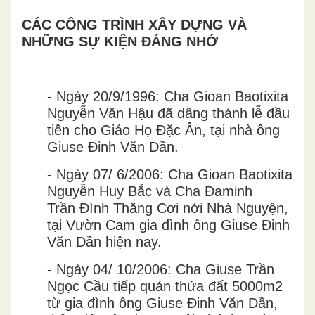
CÁC CÔNG TRÌNH XÂY DỰNG VÀ
NHỮNG SỰ KIỆN ĐÁNG NHỚ
-
Ngày 20/9/1996: Cha Gioan Baotixita
Nguyễn Văn Hậu đã dâng thánh lễ đầu
tiền cho Giáo Họ Đặc Ân, tại nhà ông
Giuse Đinh Văn Dần.
-
Ngày 07/ 6/2006: Cha Gioan Baotixita
Nguyễn Huy Bắc và Cha
Đ
aminh
Tr
â
̀n
Đ
ình Th
ă
ng C
ơ
i n
ớ
i Nhà Nguy
ê
̣n,
tại V
ươ
̀n Cam gia
đ
ình ông Giuse Đinh
Văn D
â
̀n hi
ê
̣n nay.
-
Ngày 04/ 10/2006: Cha Giuse Trần
Ngọc Cầu tiếp quản thửa đất 5000m2
từ gia đình ông Giuse Đinh Văn Dần,