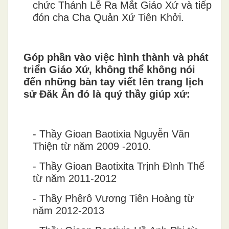
chức Thánh Lễ Ra Mắt Giáo Xứ và tiếp
đón cha Cha Quản Xứ Tiên Khởi.
Góp phần vào việc hình thành và phát
triển Giáo Xứ, không thể không nói
đến những bàn tay viết lên trang lịch
sử Đăk Ân đó là quý thầy giúp xứ
:
-
Thầy Gioan Baotixia Nguy
ê
̃n V
ă
n
Thi
ê
̣n từ năm 2009 -2010.
-
Thầy Gioan Baotixita Trịnh Đình Thế
từ năm 2011-2012
-
Thầy Ph
ê
r
ô
V
ươ
ng Ti
ê
n Hoàng t
ư
n
ă
m 2012-2013