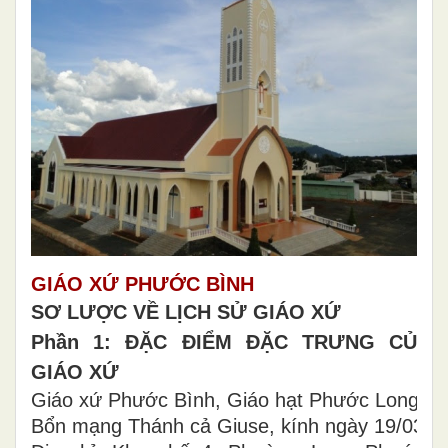
GIÁO XỨ PHƯỚC BÌNH
SƠ LƯỢC VỀ LỊCH SỬ GIÁO XỨ
Phần 1: ĐẶC ĐIỂM ĐẶC TRƯNG CỦA
GIÁO XỨ
Giáo xứ Phước Bình, Giáo hạt Phước Long
Bổn mạng Thánh cả Giuse, kính ngày 19/03