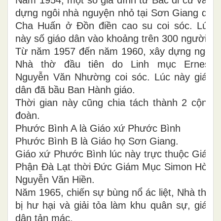
Năm 1954, một số gia đình từ Bắc di cư vào
dựng ngôi nhà nguyện nhỏ tại Sơn Giang do
Cha Huấn ở Đồn điền cao su coi sóc. Lúc
này số giáo dân vào khoảng trên 300 người.
Từ năm 1957 đến năm 1960, xây dựng ngôi
Nhà thờ đầu tiên do Linh mục Ernest
Nguyễn Văn Nhường coi sóc. Lúc này giáo
dân đã bầu Ban Hành giáo.
Thời gian này cũng chia tách thành 2 cộng
đoàn.
Phước Bình A là Giáo xứ Phước Bình
Phước Bình B là Giáo họ Sơn Giang.
Giáo xứ Phước Bình lúc này trực thuộc Giáo
Phận Đà Lạt thời Đức Giám Mục Simon Hòa
Nguyễn Văn Hiền.
Năm 1965, chiến sự bùng nổ ác liệt, Nhà thờ
bị hư hại và giải tỏa làm khu quân sự, giáo
dân tản mác.