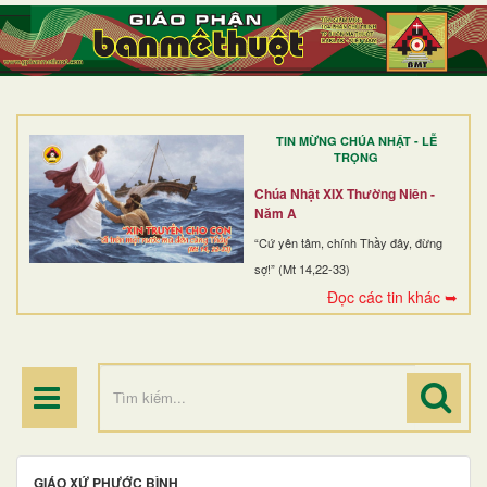
TRANG NHẤT
GIỚI THIỆU
GIÁO XỨ
TIN MỪNG CHÚA NHẬT - LỄ
DÒNG TU
TRỌNG
BAN MỤC VỤ
Chúa Nhật XIX Thường Niên -
Năm A
ĐOÀN THỂ CG
“Cứ yên tâm, chính Thầy đây, đừng
sợ!” (Mt 14,22-33)
LINH MỤC
Đọc các tin khác ➥
ĐIỂM HÀNH HƯƠNG
GIÁO XỨ PHƯỚC BÌNH