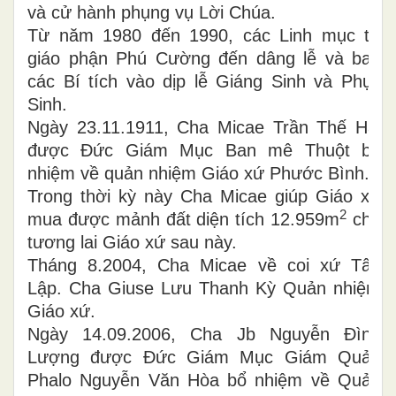
và cử hành phụng vụ Lời Chúa.
Từ năm 1980 đến 1990, các Linh mục từ
giáo phận Phú Cường đến dâng lễ và ban
các Bí tích vào dịp lễ Giáng Sinh và Phục
Sinh.
Ngày 23.11.1911, Cha Micae Trần Thế Hải
được Đức Giám Mục Ban mê Thuột bổ
nhiệm về quản nhiệm Giáo xứ Phước Bình.
Trong thời kỳ này Cha Micae giúp Giáo xứ
2
mua được mảnh đất diện tích 12.959m
cho
tương lai Giáo xứ sau này.
Tháng 8.2004, Cha Micae về coi xứ Tân
Lập. Cha Giuse Lưu Thanh Kỳ Quản nhiệm
Giáo xứ.
Ngày 14.09.2006, Cha Jb Nguyễn Đình
Lượng được Đức Giám Mục Giám Quản
Phalo Nguyễn Văn Hòa bổ nhiệm về Quản