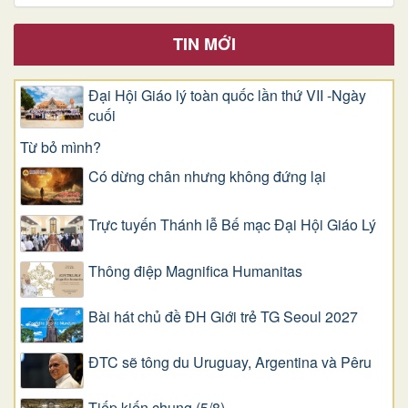
TIN MỚI
Đại Hội Giáo lý toàn quốc lần thứ VII -Ngày
cuối
Từ bỏ mình?
Có dừng chân nhưng không đứng lại
Trực tuyến Thánh lễ Bế mạc Đại Hội Giáo Lý
Thông điệp Magnifica Humanitas
Bài hát chủ đề ĐH Giới trẻ TG Seoul 2027
ĐTC sẽ tông du Uruguay, Argentina và Pêru
Tiếp kiến chung (5/8)