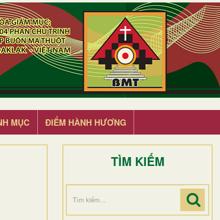
NH MỤC
ĐIỂM HÀNH HƯƠNG
TÌM KIẾM