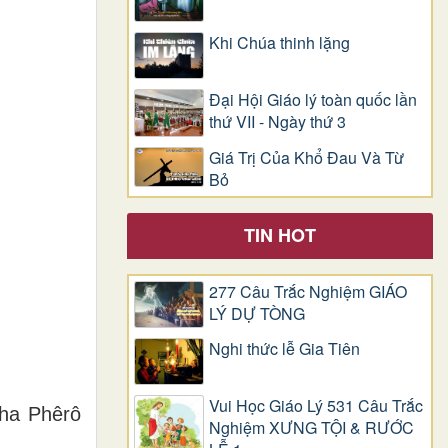
Khi Chúa thinh lặng
Đại Hội Giáo lý toàn quốc lần
thứ VII - Ngày thứ 3
Giá Trị Của Khổ Ðau Và Từ
Bỏ
TIN HOT
277 Câu Trắc Nghiệm GIÁO
LÝ DỰ TÒNG
Nghi thức lễ Gia Tiên
Vui Học Giáo Lý 531 Câu Trắc
ha Phêrô
Nghiệm XƯNG TỘI & RƯỚC