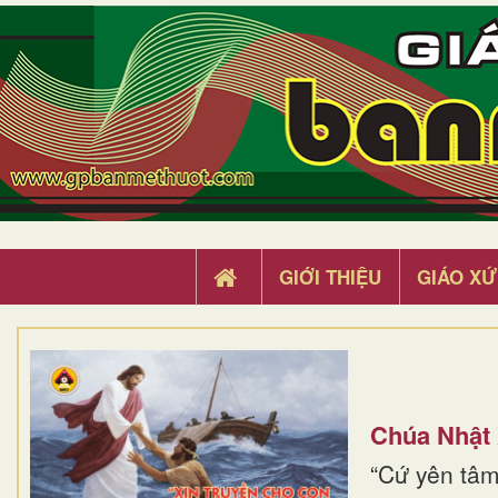
GIỚI THIỆU
GIÁO XỨ
Chúa Nhật
“Cứ yên tâm