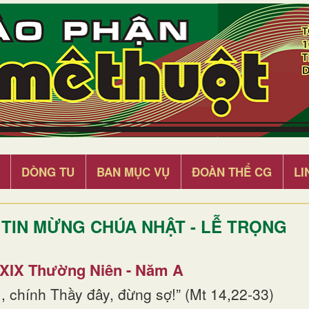
DÒNG TU
BAN MỤC VỤ
ĐOÀN THỂ CG
LI
TIN MỪNG CHÚA NHẬT - LỄ TRỌNG
 XIX Thường Niên - Năm A
, chính Thầy đây, đừng sợ!” (Mt 14,22-33)