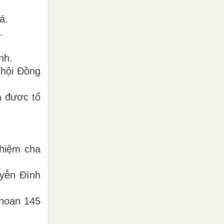
á.
.
nh.
 hội Đồng
á đươc tổ
hiệm cha
yễn Đình
Khoan 145