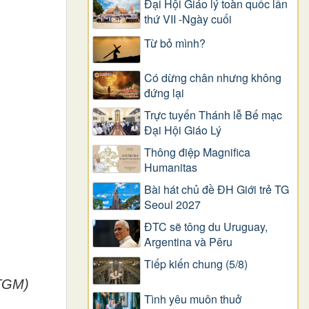
Đại Hội Giáo lý toàn quốc lần
thứ VII -Ngày cuối
Từ bỏ mình?
Có dừng chân nhưng không
đứng lại
Trực tuyến Thánh lễ Bế mạc
Đại Hội Giáo Lý
Thông điệp Magnifica
Humanitas
Bài hát chủ đề ĐH Giới trẻ TG
Seoul 2027
ĐTC sẽ tông du Uruguay,
Argentina và Pêru
Tiếp kiến chung (5/8)
 TGM)
Tình yêu muôn thuở