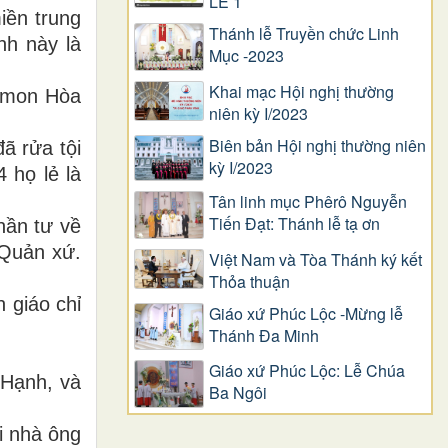
LỄ 1
iền trung
Thánh lễ Truyền chức Linh
nh này là
Mục -2023
Khai mạc Hội nghị thường
inmon Hòa
niên kỳ I/2023
Biên bản Hội nghị thường niên
ã rửa tội
kỳ I/2023
 họ lẻ là
Tân linh mục Phêrô Nguyễn
Tiến Đạt: Thánh lễ tạ ơn
hần tư về
 Quản xứ.
Việt Nam và Tòa Thánh ký kết
Thỏa thuận
 giáo chỉ
Giáo xứ Phúc Lộc -Mừng lễ
Thánh Đa Minh
Giáo xứ Phúc Lộc: Lễ Chúa
 Hạnh, và
Ba Ngôi
i nhà ông