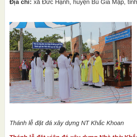
Địa chỉ:
xã Đức Hạnh, huyện Bù Gia Mập, tỉn
Thánh lễ đặt đá xây dựng NT Khắc Khoan