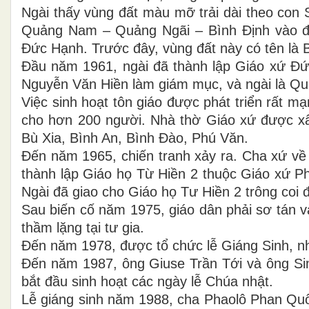
Ngài thấy vùng đất màu mỡ trải dài theo con 
Quảng Nam – Quảng Ngãi – Bình Định vào đây
Đức Hạnh. Trước đây, vùng đất này có tên là B
Đầu năm 1961, ngài đã thành lập Giáo xứ Đ
Nguyễn Văn Hiền làm giám mục, và ngài là Quả
Việc sinh hoạt tôn giáo được phát triển rất mạ
cho hơn 200 người. Nhà thờ Giáo xứ được xâ
Bù Xia, Bình An, Bình Đào, Phú Văn.
Đến năm 1965, chiến tranh xảy ra. Cha xứ về
thành lập Giáo họ Từ Hiền 2 thuộc Giáo xứ
Ngài đã giao cho Giáo họ Tư Hiền 2 trông co
Sau biến cố năm 1975, giáo dân phải sơ tán và
thầm lặng tại tư gia.
Đến năm 1978, được tổ chức lễ Giáng Sinh, n
Đến năm 1987, ông Giuse Trần Tới và ông Si
bắt đầu sinh hoạt các ngày lễ Chúa nhật.
Lễ giáng sinh năm 1988, cha Phaolô Phan Quố