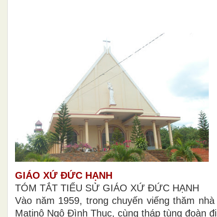
GIÁO XỨ ĐỨC HẠNH
TÓM TẮT TIỂU SỬ GIÁO XỨ ĐỨC HẠNH
Vào năm 1959, trong chuyến viếng thăm nh
Matinô Ngô Đình Thục, cùng tháp tùng đoàn đ