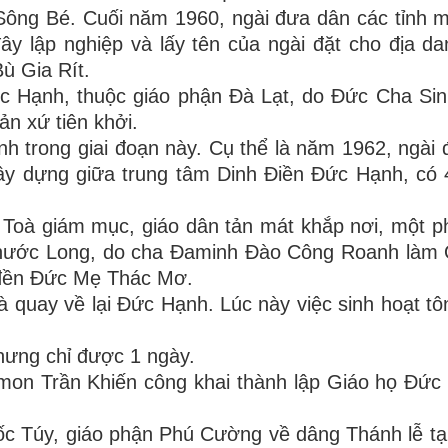
Sông Bé. Cuối năm 1960, ngài đưa dân các tỉnh m
 lập nghiệp và lấy tên của ngài đặt cho địa da
ù Gia Rít.
ức Hạnh, thuộc giáo phận Đà Lạt, do Đức Cha S
n xứ tiên khởi.
nh trong giai đoạn này. Cụ thể là năm 1962, ngài đ
y dựng giữa trung tâm Dinh Điền Đức Hạnh, có 4
 Toà giám mục, giáo dân tản mát khắp nơi, một p
 Phước Long, do cha Đaminh Đào Công Roanh làm
i đền Đức Mẹ Thác Mơ.
 quay về lại Đức Hạnh. Lúc này việc sinh hoạt tôn
hưng chỉ được 1 ngày.
mon Trần Khiến công khai thành lập Giáo họ Đức
c Túy, giáo phận Phú Cường về dâng Thánh lễ tạ