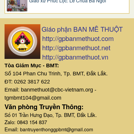
Giáo xứ Phúc Lộc: Lễ Chúa Ba Ngôi
Giáo phận BAN MÊ THUỘT
http://gpbanmethuot.com
http://gpbanmethuot.net
http://gpbanmethuot.vn
Tòa Giám Mục - BMT:
Số 104 Phan Chu Trinh, Tp. BMT, Đắk Lắk.
ĐT: 0262 3817 622
Email: banmethuot@cbc-vietnam.org -
tgmbmt104@gmail.com
Văn phòng Truyền Thông:
Số 01 Trần Hưng Đạo, Tp. BMT, Đắk Lắk.
Zalo: 0843 154 837
Email:
bantruyenthonggpbmt@gmail.com