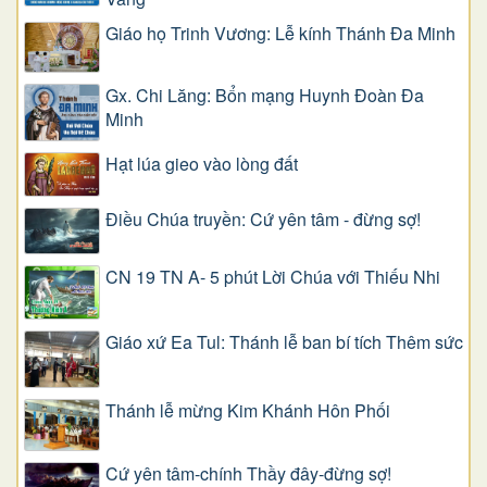
Giáo họ Trinh Vương: Lễ kính Thánh Đa Minh
Gx. Chi Lăng: Bổn mạng Huynh Đoàn Đa
Minh
Hạt lúa gieo vào lòng đất
Điều Chúa truyền: Cứ yên tâm - đừng sợ!
CN 19 TN A- 5 phút Lời Chúa với Thiếu Nhi
Giáo xứ Ea Tul: Thánh lễ ban bí tích Thêm sức
Thánh lễ mừng Kim Khánh Hôn Phối
Cứ yên tâm-chính Thầy đây-đừng sợ!