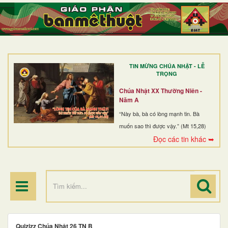
TRANG NHẤT
GIỚI THIỆU
GIÁO XỨ
TIN MỪNG CHÚA NHẬT - LỄ
DÒNG TU
TRỌNG
BAN MỤC VỤ
Chúa Nhật XX Thường Niên -
Năm A
ĐOÀN THỂ CG
“Này bà, bà có lòng mạnh tin. Bà
muốn sao thì được vậy.” (Mt 15,28)
LINH MỤC
Đọc các tin khác ➥
ĐIỂM HÀNH HƯƠNG
Quizizz Chúa Nhật 26 TN B