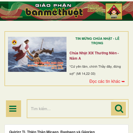
TRANG NHẤT
GIỚI THIỆU
GIÁO XỨ
TIN MỪNG CHÚA NHẬT - LỄ
DÒNG TU
TRỌNG
BAN MỤC VỤ
Chúa Nhật XIX Thường Niên -
Năm A
ĐOÀN THỂ CG
“Cứ yên tâm, chính Thầy đây, đừng
sợ!” (Mt 14,22-33)
LINH MỤC
Đọc các tin khác ➥
ĐIỂM HÀNH HƯƠNG
Quizizz TL Thiên Thần Micaen, Raphaen và Gáprien