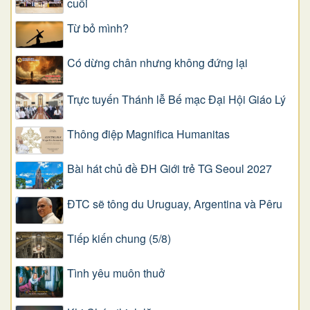
cuối
Từ bỏ mình?
Có dừng chân nhưng không đứng lại
Trực tuyến Thánh lễ Bế mạc Đại Hội Giáo Lý
Thông điệp Magnifica Humanitas
Bài hát chủ đề ĐH Giới trẻ TG Seoul 2027
ĐTC sẽ tông du Uruguay, Argentina và Pêru
Tiếp kiến chung (5/8)
Tình yêu muôn thuở