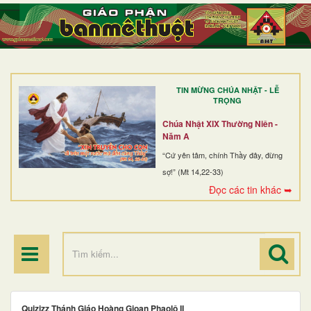
TRANG NHẤT
GIỚI THIỆU
GIÁO XỨ
TIN MỪNG CHÚA NHẬT - LỄ
DÒNG TU
TRỌNG
BAN MỤC VỤ
Chúa Nhật XIX Thường Niên -
Năm A
ĐOÀN THỂ CG
“Cứ yên tâm, chính Thầy đây, đừng
sợ!” (Mt 14,22-33)
LINH MỤC
Đọc các tin khác ➥
ĐIỂM HÀNH HƯƠNG
Quizizz Thánh Giáo Hoàng Gioan Phaolô II