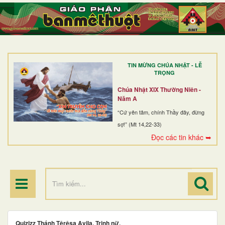
TRANG NHẤT
GIỚI THIỆU
GIÁO XỨ
TIN MỪNG CHÚA NHẬT - LỄ
DÒNG TU
TRỌNG
BAN MỤC VỤ
Chúa Nhật XIX Thường Niên -
Năm A
ĐOÀN THỂ CG
“Cứ yên tâm, chính Thầy đây, đừng
sợ!” (Mt 14,22-33)
LINH MỤC
Đọc các tin khác ➥
ĐIỂM HÀNH HƯƠNG
Quizizz Thánh Têrêsa Avila, Trinh nữ,