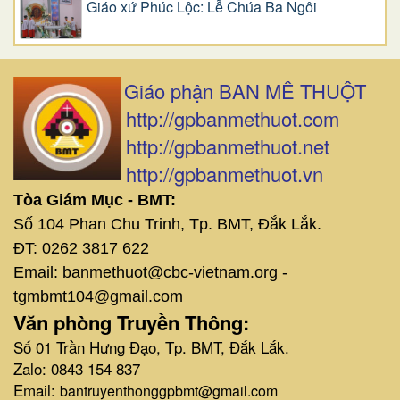
Giáo xứ Phúc Lộc: Lễ Chúa Ba Ngôi
Giáo phận BAN MÊ THUỘT
http://gpbanmethuot.com
http://gpbanmethuot.net
http://gpbanmethuot.vn
Tòa Giám Mục - BMT:
Số 104 Phan Chu Trinh, Tp. BMT, Đắk Lắk.
ĐT: 0262 3817 622
Email: banmethuot@cbc-vietnam.org -
tgmbmt104@gmail.com
Văn phòng Truyền Thông:
Số 01 Trần Hưng Đạo, Tp. BMT, Đắk Lắk.
Zalo: 0843 154 837
Email:
bantruyenthonggpbmt@gmail.com