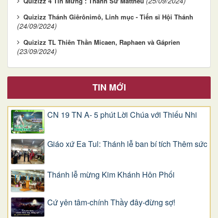
(25/09/2024)
Quizizz 4 Tin Mừng : Thánh Sử Mátthêu
Quizizz Thánh Giêrônimô, Linh mục - Tiến sĩ Hội Thánh
(24/09/2024)
Quizizz TL Thiên Thần Micaen, Raphaen và Gáprien
(23/09/2024)
TIN MỚI
CN 19 TN A- 5 phút Lời Chúa với Thiếu Nhi
Giáo xứ Ea Tul: Thánh lễ ban bí tích Thêm sức
Thánh lễ mừng Kim Khánh Hôn Phối
Cứ yên tâm-chính Thầy đây-đừng sợ!