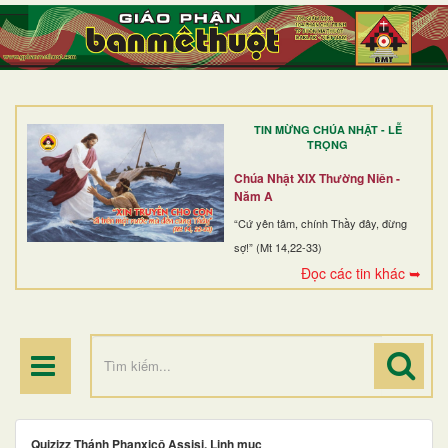
TRANG NHẤT
GIỚI THIỆU
GIÁO XỨ
TIN MỪNG CHÚA NHẬT - LỄ
DÒNG TU
TRỌNG
BAN MỤC VỤ
Chúa Nhật XIX Thường Niên -
Năm A
ĐOÀN THỂ CG
“Cứ yên tâm, chính Thầy đây, đừng
sợ!” (Mt 14,22-33)
LINH MỤC
Đọc các tin khác ➥
ĐIỂM HÀNH HƯƠNG
Quizizz Thánh Phanxicô Assisi, Linh mục