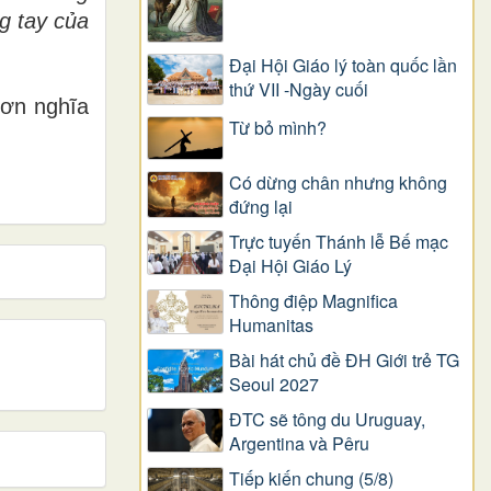
g tay của
Đại Hội Giáo lý toàn quốc lần
thứ VII -Ngày cuối
 ơn nghĩa
Từ bỏ mình?
Có dừng chân nhưng không
đứng lại
Trực tuyến Thánh lễ Bế mạc
Đại Hội Giáo Lý
Thông điệp Magnifica
Humanitas
Bài hát chủ đề ĐH Giới trẻ TG
Seoul 2027
ĐTC sẽ tông du Uruguay,
Argentina và Pêru
Tiếp kiến chung (5/8)