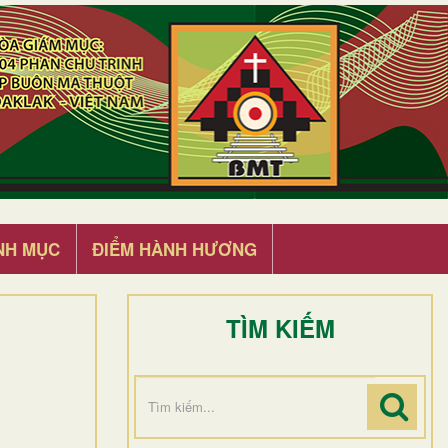
NH MỤC
ĐIỂM HÀNH HƯƠNG
TÌM KIẾM