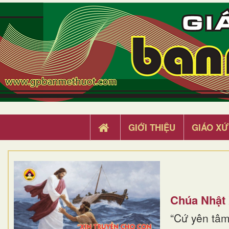
GIỚI THIỆU
GIÁO XỨ
Chúa Nhật
“Cứ yên tâm