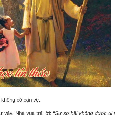
 không có cận vệ.
 vậy. Nhà vua trả lời: “
Sự sợ h
ã
i không được đi 