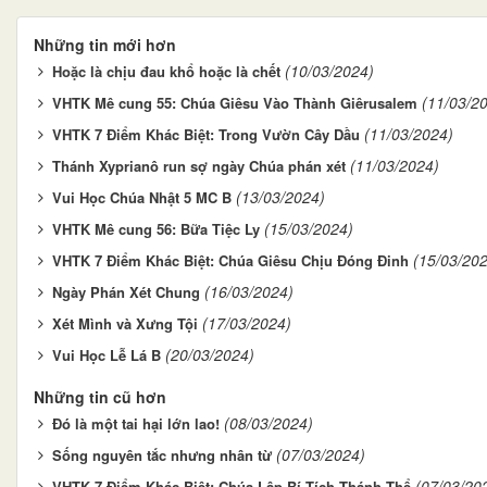
Những tin mới hơn
(10/03/2024)
Hoặc là chịu đau khổ hoặc là chết
(11/03/2
VHTK Mê cung 55: Chúa Giêsu Vào Thành Giêrusalem
(11/03/2024)
VHTK 7 Điểm Khác Biệt: Trong Vườn Cây Dầu
(11/03/2024)
Thánh Xyprianô run sợ ngày Chúa phán xét
(13/03/2024)
Vui Học Chúa Nhật 5 MC B
(15/03/2024)
VHTK ​​​​​​​Mê cung 56: Bữa Tiệc Ly
(15/03/20
VHTK 7 Điểm Khác Biệt: Chúa Giêsu Chịu Đóng Đinh
(16/03/2024)
Ngày Phán Xét Chung
(17/03/2024)
Xét Mình và Xưng Tội
(20/03/2024)
Vui Học Lễ Lá B
Những tin cũ hơn
(08/03/2024)
Đó là một tai hại lớn lao!
(07/03/2024)
Sống nguyên tắc nhưng nhân từ
(07/03/20
VHTK 7 Điểm Khác Biệt: Chúa Lập Bí Tích Thánh Thể