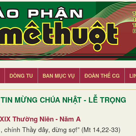
DÒNG TU
BAN MỤC VỤ
ĐOÀN THỂ CG
LI
TIN MỪNG CHÚA NHẬT - LỄ TRỌNG
 XIX Thường Niên - Năm A
, chính Thầy đây, đừng sợ!” (Mt 14,22-33)