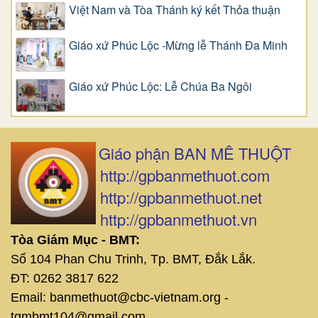
Việt Nam và Tòa Thánh ký kết Thỏa thuận
Giáo xứ Phúc Lộc -Mừng lễ Thánh Đa Minh
Giáo xứ Phúc Lộc: Lễ Chúa Ba Ngôi
Giáo phận BAN MÊ THUỘT
http://gpbanmethuot.com
http://gpbanmethuot.net
http://gpbanmethuot.vn
Tòa Giám Mục - BMT:
Số 104 Phan Chu Trinh, Tp. BMT, Đắk Lắk.
ĐT: 0262 3817 622
Email: banmethuot@cbc-vietnam.org -
tgmbmt104@gmail.com