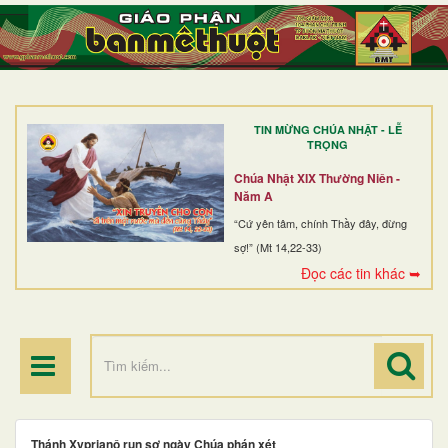
TRANG NHẤT
GIỚI THIỆU
GIÁO XỨ
TIN MỪNG CHÚA NHẬT - LỄ
DÒNG TU
TRỌNG
BAN MỤC VỤ
Chúa Nhật XIX Thường Niên -
Năm A
ĐOÀN THỂ CG
“Cứ yên tâm, chính Thầy đây, đừng
sợ!” (Mt 14,22-33)
LINH MỤC
Đọc các tin khác ➥
ĐIỂM HÀNH HƯƠNG
Thánh Xyprianô run sợ ngày Chúa phán xét