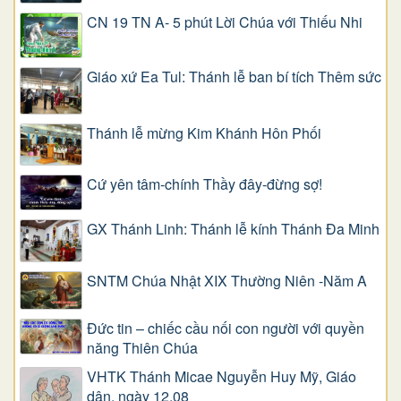
CN 19 TN A- 5 phút Lời Chúa với Thiếu Nhi
Giáo xứ Ea Tul: Thánh lễ ban bí tích Thêm sức
Thánh lễ mừng Kim Khánh Hôn Phối
Cứ yên tâm-chính Thầy đây-đừng sợ!
GX Thánh Linh: Thánh lễ kính Thánh Đa Minh
SNTM Chúa Nhật XIX Thường Niên -Năm A
Đức tin – chiếc cầu nối con người với quyền
năng Thiên Chúa
VHTK Thánh Micae Nguyễn Huy Mỹ, Giáo
dân, ngày 12.08