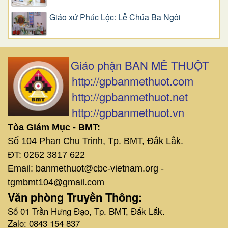
Giáo xứ Phúc Lộc: Lễ Chúa Ba Ngôi
Giáo phận BAN MÊ THUỘT
http://gpbanmethuot.com
http://gpbanmethuot.net
http://gpbanmethuot.vn
Tòa Giám Mục - BMT:
Số 104 Phan Chu Trinh, Tp. BMT, Đắk Lắk.
ĐT: 0262 3817 622
Email: banmethuot@cbc-vietnam.org -
tgmbmt104@gmail.com
Văn phòng Truyền Thông:
Số 01 Trần Hưng Đạo, Tp. BMT, Đắk Lắk.
Zalo: 0843 154 837