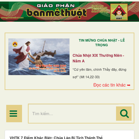
TRANG NHẤT
GIỚI THIỆU
GIÁO XỨ
TIN MỪNG CHÚA NHẬT - LỄ
DÒNG TU
TRỌNG
BAN MỤC VỤ
Chúa Nhật XIX Thường Niên -
Năm A
ĐOÀN THỂ CG
“Cứ yên tâm, chính Thầy đây, đừng
sợ!” (Mt 14,22-33)
LINH MỤC
Đọc các tin khác ➥
ĐIỂM HÀNH HƯƠNG
VHTK 7 Điểm Khác Biệt: Chúa Lập Bí Tích Thánh Thể