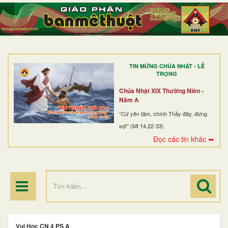
TRANG NHẤT
GIỚI THIỆU
GIÁO XỨ
TIN MỪNG CHÚA NHẬT - LỄ
DÒNG TU
TRỌNG
BAN MỤC VỤ
Chúa Nhật XIX Thường Niên -
Năm A
ĐOÀN THỂ CG
“Cứ yên tâm, chính Thầy đây, đừng
sợ!” (Mt 14,22-33)
LINH MỤC
Đọc các tin khác ➥
ĐIỂM HÀNH HƯƠNG
Vui Học CN 4 PS A