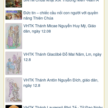
Đức tin – chiếc cầu nối con người với quyền
năng Thiên Chúa
VHTK Thánh Micae Nguyễn Huy Mỹ, Giáo
dân, ngày 12.08
VHTK Thánh Giacôbê Ðỗ Mai Năm, Lm, ngày
12.8
VHTK Thánh Antôn Nguyễn Ðích, giáo dân,
ngày 12.8
VHTK Thánh Laurensô Phó Tế - Tử Đạo Ngày