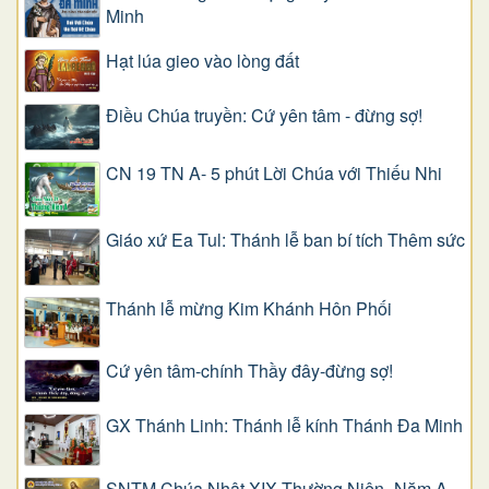
Minh
Hạt lúa gieo vào lòng đất
Điều Chúa truyền: Cứ yên tâm - đừng sợ!
CN 19 TN A- 5 phút Lời Chúa với Thiếu Nhi
Giáo xứ Ea Tul: Thánh lễ ban bí tích Thêm sức
Thánh lễ mừng Kim Khánh Hôn Phối
Cứ yên tâm-chính Thầy đây-đừng sợ!
GX Thánh Linh: Thánh lễ kính Thánh Đa Minh
SNTM Chúa Nhật XIX Thường Niên -Năm A