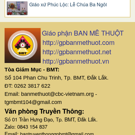
Giáo xứ Phúc Lộc: Lễ Chúa Ba Ngôi
Giáo phận BAN MÊ THUỘT
http://gpbanmethuot.com
http://gpbanmethuot.net
http://gpbanmethuot.vn
Tòa Giám Mục - BMT:
Số 104 Phan Chu Trinh, Tp. BMT, Đắk Lắk.
ĐT: 0262 3817 622
Email: banmethuot@cbc-vietnam.org -
tgmbmt104@gmail.com
Văn phòng Truyền Thông:
Số 01 Trần Hưng Đạo, Tp. BMT, Đắk Lắk.
Zalo: 0843 154 837
Email:
bantruyenthonggpbmt@gmail.com