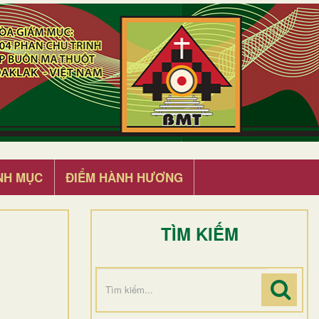
NH MỤC
ĐIỂM HÀNH HƯƠNG
TÌM KIẾM