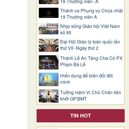
19 Thường niên -A
Thánh ca Phụng vụ Chúa nhật
19 Thường niên A
Nhịp sống Giáo hội Việt Nam
số 85
Đại Hội Giáo lý toàn quốc lần
thứ VII -Ngày thứ 2
Thánh Lễ An Táng Cha Cố PX
Phạm Bá Lễ
Hiển dung để biến đổi đời
mình
Tưởng niệm Vị Chủ Chăn tiên
khởi GP.BMT
TIN HOT