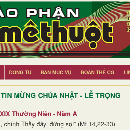
DÒNG TU
BAN MỤC VỤ
ĐOÀN THỂ CG
LI
TIN MỪNG CHÚA NHẬT - LỄ TRỌNG
 XIX Thường Niên - Năm A
, chính Thầy đây, đừng sợ!” (Mt 14,22-33)