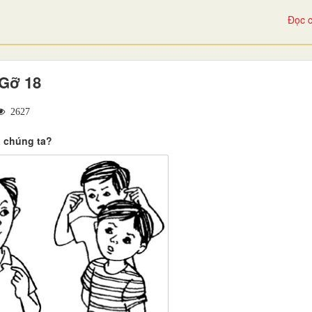
Đọc c
 Gỡ 18
2627
a chúng ta?