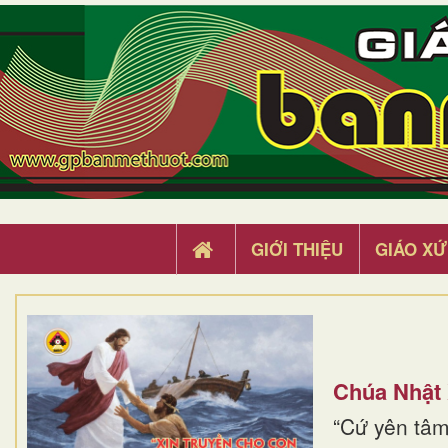
GIỚI THIỆU
GIÁO XỨ
Chúa Nhật
“Cứ yên tâm