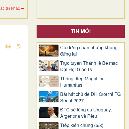
ác tin khác ➥
TIN MỚI
Có dừng chân nhưng không
đứng lại
Trực tuyến Thánh lễ Bế mạc
Đại Hội Giáo Lý
Thông điệp Magnifica
Humanitas
Bài hát chủ đề ĐH Giới trẻ TG
Seoul 2027
ĐTC sẽ tông du Uruguay,
Argentina và Pêru
Tiếp kiến chung (5/8)