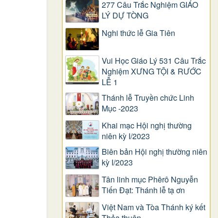
277 Câu Trắc Nghiệm GIÁO
LÝ DỰ TÒNG
Nghi thức lễ Gia Tiên
Vui Học Giáo Lý 531 Câu Trắc
Nghiệm XƯNG TỘI & RƯỚC
LỄ 1
Thánh lễ Truyền chức Linh
Mục -2023
Khai mạc Hội nghị thường
niên kỳ I/2023
Biên bản Hội nghị thường niên
kỳ I/2023
Tân linh mục Phêrô Nguyễn
Tiến Đạt: Thánh lễ tạ ơn
Việt Nam và Tòa Thánh ký kết
Thỏa thuận