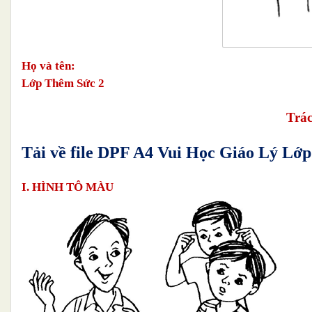
Họ và tên:
Lớp Thêm Sức 2
Trá
Tải về file DPF A4 Vui Học Giáo Lý L
I. HÌNH TÔ MÀU