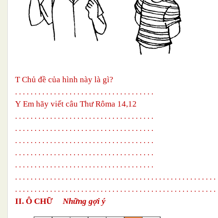
T
Chủ đề của hình này là gì?
. . . . . . . . . . . . . . . . . . . . . . . . . . . . . . . . . . . .
Y
Em hãy viết câu Thư Rôma 14,12
. . . . . . . . . . . . . . . . . . . . . . . . . . . . . . . . . . . .
. . . . . . . . . . . . . . . . . . . . . . . . . . . . . . . .
. . . .
. . . . . . . . . . . . . . . . . . . . . . . . . . . . . . . . . . . .
. . . . . . . . . . . . . . . . . . . . . . . . . . . . . . . . . . . .
. . . . . . . . . . . . . . . . . . . . . . . . . . . . . . . . . . . .
. . . . . . . . . . . . . . . . . . . . . . . . . . . . . . . . . . . . . . . . . . . . . . . . . . . . 
. . . . . . . . . . . . . . . . . . . . . . . . . . . . . . . . . . . . . . . . . . . . . . . . . . . . 
II. Ô CHỮ
Những gợi ý