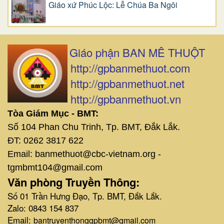
Giáo xứ Phúc Lộc: Lễ Chúa Ba Ngôi
Giáo phận BAN MÊ THUỘT
http://gpbanmethuot.com
http://gpbanmethuot.net
http://gpbanmethuot.vn
Tòa Giám Mục - BMT:
Số 104 Phan Chu Trinh, Tp. BMT, Đắk Lắk.
ĐT: 0262 3817 622
Email: banmethuot@cbc-vietnam.org -
tgmbmt104@gmail.com
Văn phòng Truyền Thông:
Số 01 Trần Hưng Đạo, Tp. BMT, Đắk Lắk.
Zalo: 0843 154 837
Email:
bantruyenthonggpbmt@gmail.com