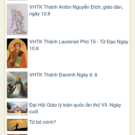
VHTK Thánh Antôn Nguyễn Ðích, giáo dân,
ngày 12.8
VHTK Thánh Laurensô Phó Tế - Tử Đạo Ngày
10.8
VHTK Thánh Đaminh Ngày 8. 8
Đại Hội Giáo lý toàn quốc lần thứ VII -Ngày
cuối
Từ bỏ mình?