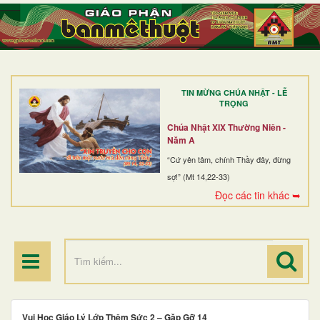
TRANG NHẤT
GIỚI THIỆU
GIÁO XỨ
TIN MỪNG CHÚA NHẬT - LỄ
DÒNG TU
TRỌNG
BAN MỤC VỤ
Chúa Nhật XIX Thường Niên -
Năm A
ĐOÀN THỂ CG
“Cứ yên tâm, chính Thầy đây, đừng
sợ!” (Mt 14,22-33)
LINH MỤC
Đọc các tin khác ➥
ĐIỂM HÀNH HƯƠNG
Vui Học Giáo Lý Lớp Thêm Sức 2 – Gặp Gỡ 14