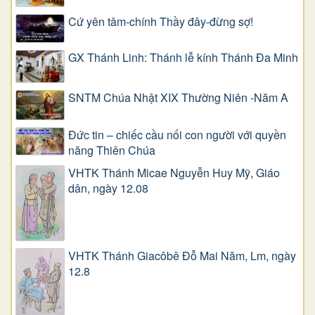
Cứ yên tâm-chính Thầy đây-đừng sợ!
GX Thánh Linh: Thánh lễ kính Thánh Đa Minh
SNTM Chúa Nhật XIX Thường Niên -Năm A
Đức tin – chiếc cầu nối con người với quyền
năng Thiên Chúa
VHTK Thánh Micae Nguyễn Huy Mỹ, Giáo
dân, ngày 12.08
VHTK Thánh Giacôbê Ðỗ Mai Năm, Lm, ngày
12.8