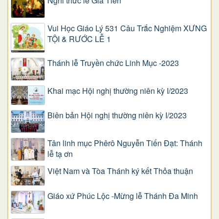
Nghi thức lễ Gia Tiên
Vui Học Giáo Lý 531 Câu Trắc Nghiệm XƯNG
TỘI & RƯỚC LỄ 1
Thánh lễ Truyền chức Linh Mục -2023
Khai mạc Hội nghị thường niên kỳ I/2023
Biên bản Hội nghị thường niên kỳ I/2023
Tân linh mục Phêrô Nguyễn Tiến Đạt: Thánh
lễ tạ ơn
Việt Nam và Tòa Thánh ký kết Thỏa thuận
Giáo xứ Phúc Lộc -Mừng lễ Thánh Đa Minh