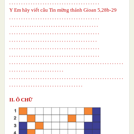
. . . . . . . . . . . . . . . . . . . . . . . . . . . . . . . . . . . . . .
Y
Em hãy viết câu Tin mừng thánh Gioan 5,28b-29
. . . . . . . . . . . . . . . . . . . . . . . . . . . . . . . . . . . . . .
. . . . . . . . . . . . . . . . . . . . . . . . . . . . . . . .
. . . . .
. . . . . . . . . . . . . . . . . . . . . . . . . . . . . . . . . . . . . .
. . . . . . . . . . . . . . . . . . . . . . . . . . . . . . . .
. . . . .
. . . . . . . . . . . . . . . . . . . . . . . . . . . . . . . . . . . . . .
. . . . . . . . . . .
. . . . . . . . . . . . . . . . . . . . .
. . . . . .
. . . . . . . . . . . . . . .
. . . . . . . . . . . . . . . . . . . . .
. . . .
. . . . . . . .
. . . . . . . . . . . . .
. . . . . . . . . .
. . . . . . . . . . . . . . . . . . . . . . . . . . . . . . . . . . . . . . . . . . . . . . . .
. . . . . . . . . . . . . . . . . . . . . . . . . . . . . . .
II. Ô CHỮ