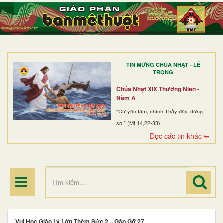
TRANG NHẤT
GIỚI THIỆU
GIÁO XỨ
TIN MỪNG CHÚA NHẬT - LỄ
DÒNG TU
TRỌNG
BAN MỤC VỤ
Chúa Nhật XIX Thường Niên -
Năm A
ĐOÀN THỂ CG
“Cứ yên tâm, chính Thầy đây, đừng
sợ!” (Mt 14,22-33)
LINH MỤC
Đọc các tin khác ➥
ĐIỂM HÀNH HƯƠNG
Vui Học Giáo Lý Lớp Thêm Sức 2 – Gặp Gỡ 27