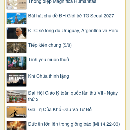
Thông điệp Magnifica Humanitas
Bài hát chủ đề ĐH Giới trẻ TG Seoul 2027
ĐTC sẽ tông du Uruguay, Argentina và Pêru
Tiếp kiến chung (5/8)
Tình yêu muôn thuở
Khi Chúa thinh lặng
Đại Hội Giáo lý toàn quốc lần thứ VII - Ngày
thứ 3
Giá Trị Của Khổ Ðau Và Từ Bỏ
Đức tin lớn lên trong giông bão (Mt 14,22-33)