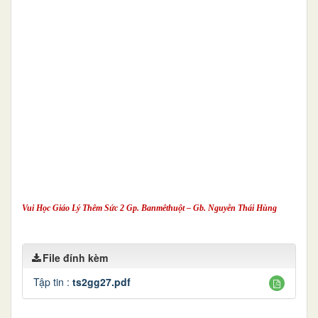
Vui Học Giáo Lý Thêm Sức 2 Gp. Banmêthuột – Gb. Nguyễn Thái Hùng
File đính kèm
Tập tin :
ts2gg27.pdf