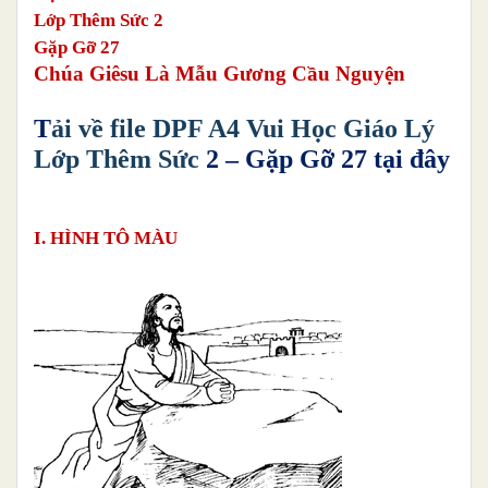
Lớp Thêm Sức 2
Gặp Gỡ 27
Chúa Giêsu Là Mẫu Gương Cầu Nguyện
T
ải về file DPF A4 Vui Học Giáo Lý
Lớp Thêm Sức
2
– Gặp Gỡ 27
tại đây
I. HÌNH TÔ MÀU