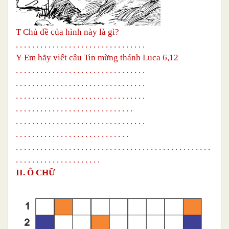
T
Chủ đề của hình này là gì?
. . . . . . . . . . . . . . . . . . . . . . . . . . . . . . . .
Y
Em hãy viết câu Tin mừng thánh Luca 6,12
. . . . . . . . . . . . . . . . . . . . . . . . . . . . . . . .
. . . . . . . . . . . . . . . . .
. . . . . . . . . . . . . . .
. . . . . . . . . . . . . . . . . . . . . . . . . . . . . . . .
. . . . . . . . . . . . . . . . .
. . . . . . . . . . . .
. . . . . . . . . . . . . . . . . . . . . . . . . . . . . . . .
. . . . . . . . . . . . . . . . .
. . . . . . . . . . .
. . . . . . . . . . . . . . . . . . . . . . . . . . . . . . . . . . . . . . . . . . . . . . . .
.
. . . . . . . . . . . . . . . . . . . .
II. Ô CHỮ