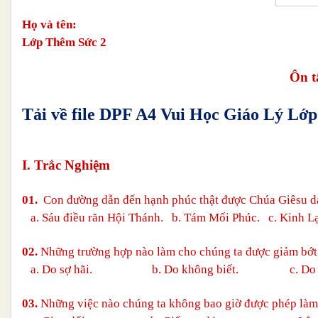
Họ và tên:
Lớp Thêm Sức 2
Ôn t
Tải về file DPF A4 Vui Học Giáo Lý L
I. Trắc Nghiệm
01.
Con đường dẫn đến hạnh phúc thật được Chúa Giêsu dạ
a. Sáu điều răn Hội Thánh.
b. Tám Mối Phúc. c. Kinh Lạ
02.
Những trường hợp nào làm cho chúng ta được giảm bớt,
a.
Do sợ hãi.
b.
Do không biết.
c.
Do 
03.
Những việc nào chúng ta không bao giờ được phép làm 