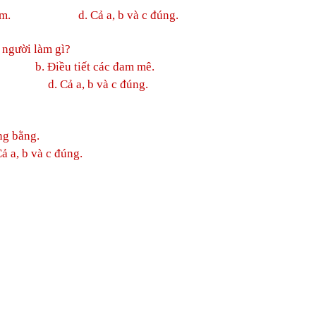
. d. Cả a, b và c đúng.
 người làm gì?
u tiết các đam mê.
 tin. d. Cả a, b và c đúng
.
ằng.
Cả a, b và c đúng.