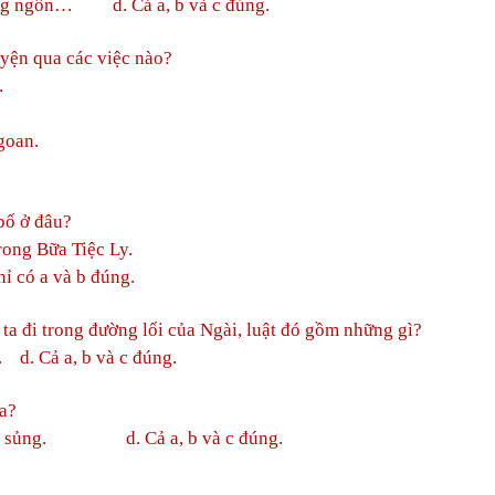
ng ngôn… d. Cả a, b và c đúng.
yện qua các việc nào?
.
goan.
bố ở đâu?
rong Bữa Tiệc Ly.
hỉ có a và b đúng.
ta đi trong đường lối của Ngài, luật đó gồm những gì?
d. Cả a, b và c đúng.
a?
sủng. d. Cả a, b và c đúng.