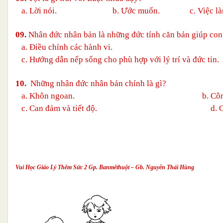
a. Lời nói. b. Ước muốn. c. Việc làm
09.
Nhân đức nhân bản là những đức tính căn bản giúp con
a. Điều chỉnh các hành vi. b. Điề
c. Hướng dẫn nếp sống cho phù hợp với lý trí và đức
10
.
Những nhân đức nhân bản chính là gì?
a. Khôn ngoan. b. Công b
c. Can đảm và tiết độ.
d. 
Vui Học Giáo Lý Thêm Sức 2 Gp. Banmêthuột – Gb. Nguyễn Thái Hùng