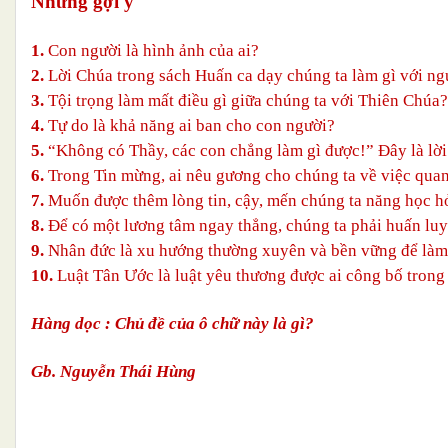
Những gợi ý
1.
Con người là hình ảnh của ai?
2.
Lời Chúa trong sách Huấn ca dạy chúng ta làm gì với n
3.
Tội trọng làm mất điều gì giữa chúng ta với Thiên Chúa?
4.
Tự do là khả năng ai ban cho con người?
5.
“Không có Thầy, các con chẳng làm gì được!” Đây là lời
6.
Trong Tin mừng, ai nêu gương cho chúng ta về việc quan
7.
Muốn được thêm lòng tin, cậy, mến chúng ta năng học hỏ
8.
Để có một lương tâm ngay thẳng, chúng ta phải huấn lu
9.
Nhân đức là xu hướng thường xuyên và bền vững để làm 
10.
Luật Tân Ước là luật yêu thương được ai công bố trong
Hàng dọc : Chủ đề của ô chữ này là gì?
Gb. Nguyễn Thái Hùng