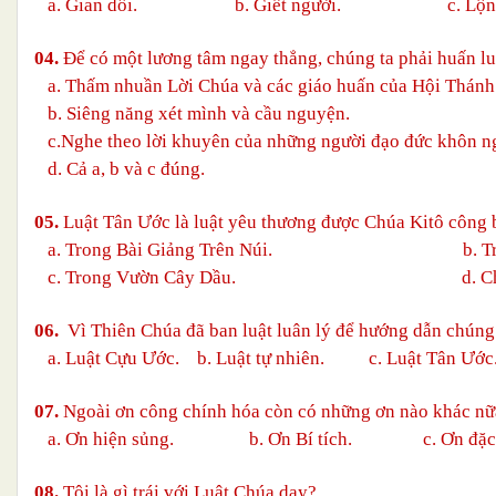
a. Gian dối. b. Giết người.
c. Lộ
04.
Để có một lương tâm ngay thẳng, chúng ta phải huấn lu
a. Thấm nhuần Lời Chúa và các giáo huấn của Hội Thánh
b. Siêng năng xét mình và cầu nguyện.
c.Nghe theo lời khuyên của những người đạo đức khôn n
d. Cả a, b và c đúng
.
05.
Luật Tân Ước là luật yêu thương được Chúa Kitô công 
a.
Trong Bài Giảng Trên Núi.
b.
T
c.
Trong Vườn Cây Dầu.
d. C
06.
Vì Thiên Chúa đã ban luật luân lý để hướng dẫn chúng 
a. Luật Cựu Ước. b. Luật tự nhiên. c. Luật Tân Ước. 
07.
Ngoài ơn công chính hóa còn có những ơn nào khác nữ
a. Ơn hiện sủng. b. Ơn Bí tích. c. Ơn đặc 
08.
Tội là gì trái với Luật Chúa dạy?