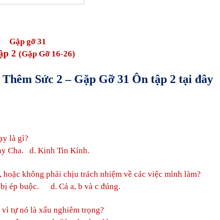
Gặp gỡ 31
ập 2
(Gặp Gỡ 16-26)
ớp Thêm Sức
2
– Gặp Gỡ 31 Ôn tập 2
tại đây
y là gì?
y Cha. d. Kinh Tin Kính.
 hoặc không phải chịu trách nhiệm về các việc mình làm?
bị ép buộc. d. Cả a, b và c đúng.
vì tự nó là xấu nghiêm trọng?