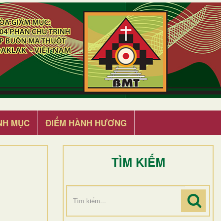
NH MỤC
ĐIỂM HÀNH HƯƠNG
TÌM KIẾM