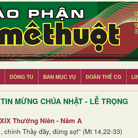
DÒNG TU
BAN MỤC VỤ
ĐOÀN THỂ CG
LI
TIN MỪNG CHÚA NHẬT - LỄ TRỌNG
 XIX Thường Niên - Năm A
, chính Thầy đây, đừng sợ!” (Mt 14,22-33)