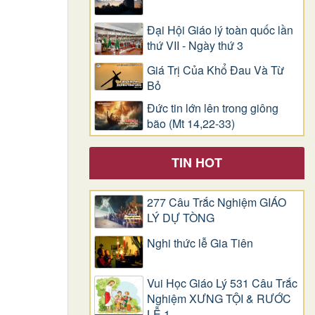
Đại Hội Giáo lý toàn quốc lần
thứ VII - Ngày thứ 3
Giá Trị Của Khổ Ðau Và Từ
Bỏ
Đức tin lớn lên trong giông
bão (Mt 14,22-33)
TIN HOT
277 Câu Trắc Nghiệm GIÁO
LÝ DỰ TÒNG
Nghi thức lễ Gia Tiên
Vui Học Giáo Lý 531 Câu Trắc
Nghiệm XƯNG TỘI & RƯỚC
LỄ 1