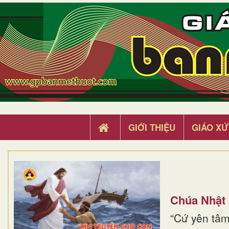
GIỚI THIỆU
GIÁO XỨ
Chúa Nhật
“Cứ yên tâm