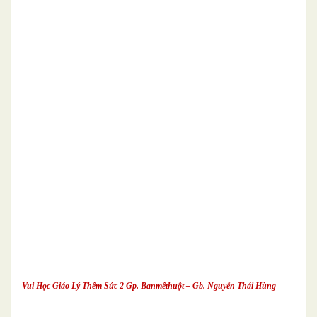
Vui Học Giáo Lý Thêm Sức 2 Gp. Banmêthuột – Gb. Nguyễn Thái Hùng