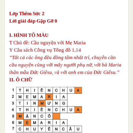
Lớp Thêm Sức 2
Lời giải đáp Gặp Gỡ 0
I. HÌNH TÔ MÀU
T
Chủ đề: Cầu nguyện với Mẹ Maria
Y
Câu sách Công vụ Tông đồ 1,14
“Tất cả các ông đều đồng tâm nhất trí, chuyên cần
cầu nguyện cùng với mấy người phụ nữ, với bà Maria
thân mẫu Đức Giêsu, và với anh em của Đức Giêsu.”
II. Ô CHỮ