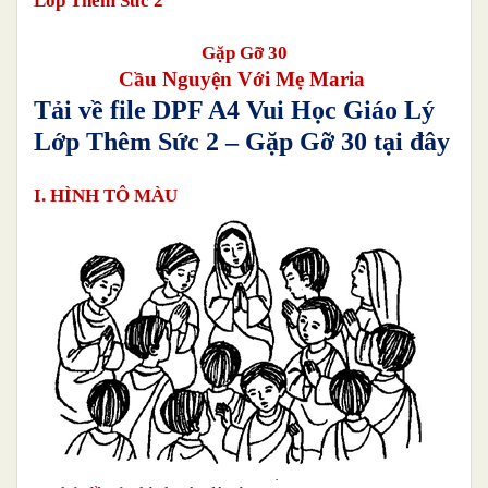
Lớp Thêm Sức 2
Gặp Gỡ 30
Cầu Nguyện Với Mẹ Maria
Tải về file DPF A4 Vui Học Giáo Lý
Lớp Thêm Sức
2
– Gặp Gỡ 30
tại đây
I. HÌNH TÔ MÀU