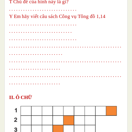
T
Chủ đề của hình này là gì?
. . . . . . . . . . . . . . . . . . . . . . . . . . . . .
Y
Em hãy viết câu sách Công vụ Tông đồ 1,14
. . . . . . . . . . . . . . . . . . . . . . . . . . . . .
. . . . . . . . . . . . . . . . . . . .
. . . . . . .
. . . . . . . . . . . . . . . . . . . . . . . . . . . . .
. . . . . . . . . . . . . . . . . . . . . . . . . . . . . . . . . . . . . .
. . . . . . . . . .
. . . . . . . .
. . . . . . . . . . . . . . .
. . . . . . . . . . . . . . . . . . . . . . . . . . . . . . . . . . . . . . . . . . . . . . . .
.
.
. . . . . . . . . . . . . . . . . .
. .
. . . . . . . . . . . . . . . . . . . . . . . . . . . . . . . . . . . . . . . . . . . . . . . .
.
. . . . . . . . . . . . . . . . . .
. . .
II. Ô CHỮ