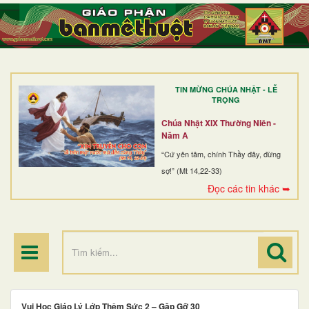
TRANG NHẤT
GIỚI THIỆU
GIÁO XỨ
TIN MỪNG CHÚA NHẬT - LỄ
DÒNG TU
TRỌNG
BAN MỤC VỤ
Chúa Nhật XIX Thường Niên -
Năm A
ĐOÀN THỂ CG
“Cứ yên tâm, chính Thầy đây, đừng
sợ!” (Mt 14,22-33)
LINH MỤC
Đọc các tin khác ➥
ĐIỂM HÀNH HƯƠNG
Vui Học Giáo Lý Lớp Thêm Sức 2 – Gặp Gỡ 30