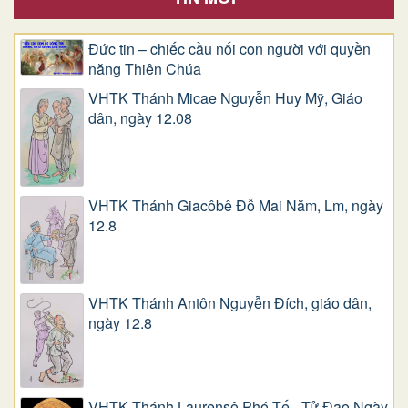
Đức tin – chiếc cầu nối con người với quyền
năng Thiên Chúa
VHTK Thánh Micae Nguyễn Huy Mỹ, Giáo
dân, ngày 12.08
VHTK Thánh Giacôbê Ðỗ Mai Năm, Lm, ngày
12.8
VHTK Thánh Antôn Nguyễn Ðích, giáo dân,
ngày 12.8
VHTK Thánh Laurensô Phó Tế - Tử Đạo Ngày