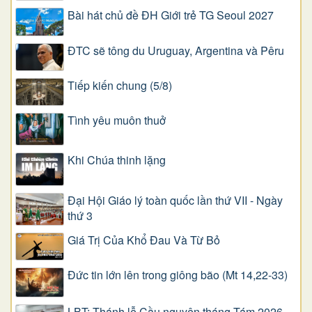
Bài hát chủ đề ĐH Giới trẻ TG Seoul 2027
ĐTC sẽ tông du Uruguay, Argentina và Pêru
Tiếp kiến chung (5/8)
Tình yêu muôn thuở
Khi Chúa thinh lặng
Đại Hội Giáo lý toàn quốc lần thứ VII - Ngày
thứ 3
Giá Trị Của Khổ Ðau Và Từ Bỏ
Đức tin lớn lên trong giông bão (Mt 14,22-33)
LBT: Thánh lễ Cầu nguyện tháng Tám 2026