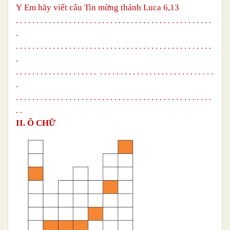
Y
Em hãy viết câu Tin mừng thánh Luca 6,13
. . . . . . . . . . . . . . . . . . . . . . . . . . . . . . . . . . . . . . . . . . . . . . . .
.
. . . . . . . . . . . . . . . . . . . . . . . . . . . . . . . . . . . . . . . . . . . . . . . .
.
. . . . . . . . . . . . . . . . . . . . . . . . . . . . . . . . . . . . . . . . . . . . . . . .
.
. . . . . . . . . . . . . . . . . . . . . . . . . . . . . . . . . . . . . . . . . . . . . . . .
. .
II. Ô CHỮ