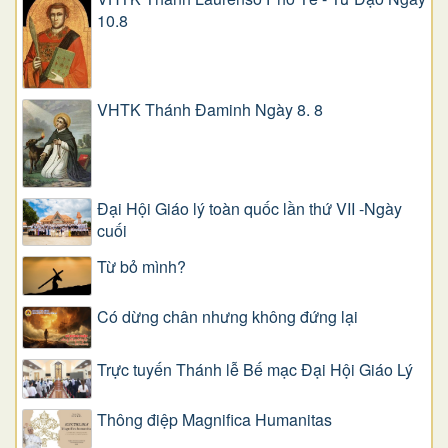
10.8
VHTK Thánh Đaminh Ngày 8. 8
Đại Hội Giáo lý toàn quốc lần thứ VII -Ngày
cuối
Từ bỏ mình?
Có dừng chân nhưng không đứng lại
Trực tuyến Thánh lễ Bế mạc Đại Hội Giáo Lý
Thông điệp Magnifica Humanitas