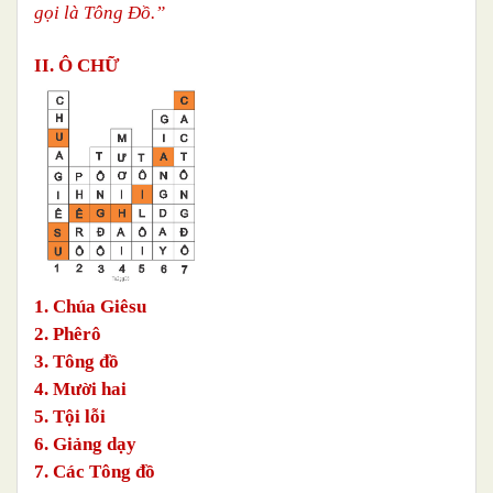
gọi là Tông Đồ.”
II. Ô CHỮ
1. Chúa Giêsu
2. Phêrô
3. Tông đồ
4. Mười hai
5. Tội lỗi
6. Giảng dạy
7. Các Tông đồ