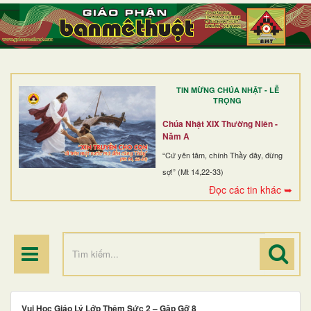
TRANG NHẤT
GIỚI THIỆU
GIÁO XỨ
TIN MỪNG CHÚA NHẬT - LỄ
DÒNG TU
TRỌNG
BAN MỤC VỤ
Chúa Nhật XIX Thường Niên -
Năm A
ĐOÀN THỂ CG
“Cứ yên tâm, chính Thầy đây, đừng
sợ!” (Mt 14,22-33)
LINH MỤC
Đọc các tin khác ➥
ĐIỂM HÀNH HƯƠNG
Vui Học Giáo Lý Lớp Thêm Sức 2 – Gặp Gỡ 8