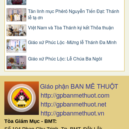
Tân linh mục Phêrô Nguyễn Tiến Đạt: Thánh
lễ tạ ơn
Việt Nam và Tòa Thánh ký kết Thỏa thuận
Giáo xứ Phúc Lộc -Mừng lễ Thánh Đa Minh
Giáo xứ Phúc Lộc: Lễ Chúa Ba Ngôi
Giáo phận BAN MÊ THUỘT
http://gpbanmethuot.com
http://gpbanmethuot.net
http://gpbanmethuot.vn
Tòa Giám Mục - BMT:
Số 104 Phan Chu Trinh, Tp. BMT, Đắk Lắk.