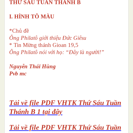
THỨ SÁU TUẦN THÁNH B
I. HÌNH TÔ MÀU
*Chủ đề
Ông Philatô giới thiệu Đức Giêsu
* Tin Mừng thánh Gioan 19,5
Ông Philatô nói với họ:
“
Đây là người!
”
Nguyễn Thái Hùng
Pvb mc
Tải về file PDF VHTK Thứ Sáu Tuần
Thánh B 1 tại đây
Tải về file PDF VHTK Thứ Sáu Tuần