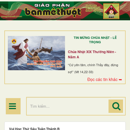
TRANG NHẤT
GIỚI THIỆU
GIÁO XỨ
TIN MỪNG CHÚA NHẬT - LỄ
DÒNG TU
TRỌNG
BAN MỤC VỤ
Chúa Nhật XIX Thường Niên -
Năm A
ĐOÀN THỂ CG
“Cứ yên tâm, chính Thầy đây, đừng
sợ!” (Mt 14,22-33)
LINH MỤC
Đọc các tin khác ➥
ĐIỂM HÀNH HƯƠNG
Vui Học Thứ Sáu Tuần Thánh B