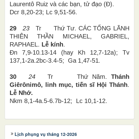
Laurentô Ruiz và các bạn, tử đạo (Đ).
Dcr 8,20-23; Lc 9,51-56.
29
23
Tr Thứ Tư. CÁC TỔNG LÃNH
THIÊN THẦN MICHAEL, GABRIEL,
RAPHAEL.
Lễ kính
.
Đn 7,9-10.13-14 (hay Kh 12,7-12a);
Tv
137,1-2a.2bc-3.4-5;
Ga 1,47-51.
30
24
Tr Thứ Năm.
Thánh
Giêrônimô, linh mục, tiến sĩ Hội Thánh
.
Lễ Nhớ.
Nkm 8,1-4a.5-6.7b-12; Lc 10,1-12.
Lịch phụng vụ tháng 12-2026