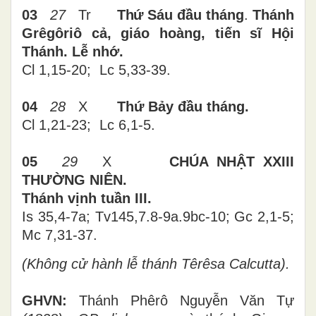
03
27
Tr
Thứ
Sáu đầu tháng
.
Thánh
Grêgôriô cả, giáo hoàng, tiến sĩ Hội
Thánh. Lễ nhớ.
Cl 1,15-20; Lc 5,33-39.
04
28
X
Thứ Bảy đầu tháng.
Cl 1,21-23; Lc 6,1-5.
05
29
X
CHÚA
NHẬT XXIII
THƯỜNG NIÊN.
Thánh vịnh tuần III.
Is 35,4-7a; Tv145,7.8-9a.9bc-10; Gc 2,1-5;
Mc 7,31-37.
(Không cử hành lễ thánh Têrêsa Calcutta).
GHVN:
Thánh Phêrô Nguyễn Văn Tự