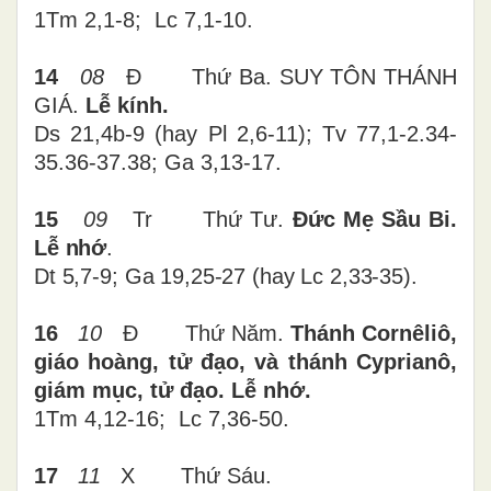
1Tm 2,1-8; Lc 7,1-10.
14
08
Đ Thứ Ba. SUY TÔN THÁNH
GIÁ.
Lễ kính.
Ds 21,4b-9 (hay Pl 2,6-11); Tv 77,1-2.34-
35.36-37.38; Ga 3,13-17.
15
09
Tr Thứ Tư.
Đức Mẹ Sầu Bi.
Lễ nhớ
.
Dt 5,7-9; Ga 19,25-27 (hay Lc 2,33-35).
16
10
Đ Thứ Năm.
Thánh Cornêliô,
giáo hoàng, tử đạo, và thánh Cyprianô,
giám mục, tử đạo. Lễ nhớ.
1Tm 4,12-16; Lc 7,36-50.
17
11
X Thứ Sáu.