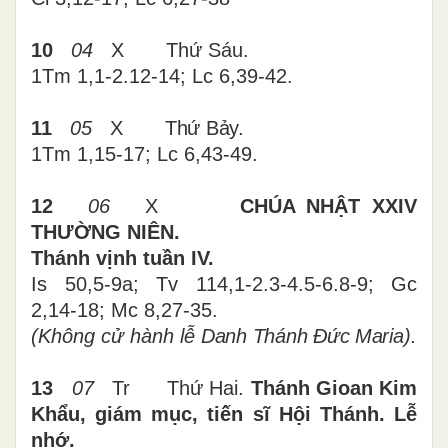
1
0
04
X Thứ Sáu.
1Tm 1,1-2.12-14; Lc 6,39-42.
11
05
X
Thứ Bảy.
1Tm 1,15-17; Lc 6,43-49.
12
06
X
CHÚA NHẬT
XXIV
THƯỜNG NIÊN.
Thánh vịnh tuần IV.
Is 50,5-9a; Tv 114,1-2.3-4.5-6.8-9; Gc
2,14-18; Mc 8,27-35.
(Không cử hành lễ
Danh Thánh Đức Maria
).
13
07
Tr Thứ Hai.
Thánh Gioan Kim
Khẩu, giám mục, tiến sĩ Hội Thánh. Lễ
nhớ.