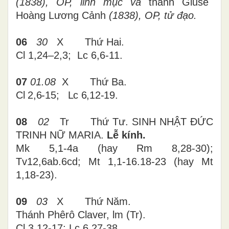
(1838), OP, linh mục và
thánh Giuse
Hoàng Lương Cảnh
(1838), OP, tử đạo.
06
30
X Thứ Hai.
Cl 1,24
–
2,3; Lc 6,6-11.
07
01.08
X Thứ Ba.
Cl 2,6-15; Lc 6,12-19
.
08
02
Tr Thứ Tư. SINH NHẬT ĐỨC
TRINH NỮ MARIA.
Lễ kính.
Mk 5,1-4a (hay Rm 8,28-30);
Tv12,6ab.6cd; Mt 1,1-16.18-23 (hay Mt
1,18-23).
09
03
X Thứ Năm.
Thánh Phêrô Claver, lm (Tr).
Cl 3,12-17; Lc 6,27-38