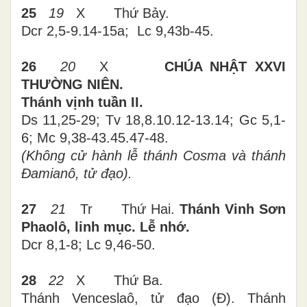
25
19
X Thứ Bảy.
Dcr 2,5-9.14-15a; Lc 9,43b-45.
26
20
X
CHÚA NHẬT XXVI
THƯỜNG NIÊN.
Thánh vịnh tuần II.
Ds 11,25-29; Tv 18,8.10.12-13.14; Gc 5,1-
6; Mc 9,38-43.45.47-48.
(Không cử hành lễ thánh Cosma và thánh
Đamianô, tử đạo).
27
21
Tr Thứ Hai.
Thánh Vinh Sơn
Phaolô, linh mục. Lễ nhớ.
Dcr 8,1-8; Lc 9,46-50.
28
22
X Thứ Ba.
Thánh Venceslaô, tử đạo (Đ). Thánh