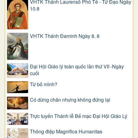
VHTK Thánh Laurensô Phó Tế - Tử Đạo Ngày
10.8
VHTK Thánh Đaminh Ngày 8. 8
Đại Hội Giáo lý toàn quốc lần thứ VII -Ngày
cuối
Từ bỏ mình?
Có dừng chân nhưng không đứng lại
Trực tuyến Thánh lễ Bế mạc Đại Hội Giáo Lý
Thông điệp Magnifica Humanitas