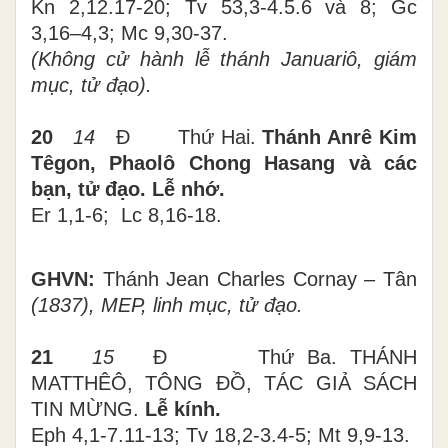
Kn 2,12.17-20; Tv 53,3-4.5.6 và 8; Gc
3,16–4,3; Mc 9,30-37.
(Không cử hành lễ t
hánh Januariô, giám
mục, tử đạo).
20
14
Đ Thứ Hai.
Thánh Anrê Kim
Têgon, Phaolô Chong Hasang và các
bạn, tử đạo.
Lễ nhớ.
Er 1,1-6; Lc 8,16-18.
GHVN:
Thánh Jean Charles Cornay – Tân
(1837), MEP, linh mục, tử đạo.
21
15
Đ Thứ Ba. THÁNH
MATTHÊÔ, TÔNG ĐỒ, TÁC GIẢ SÁCH
TIN MỪNG.
Lễ kính.
Eph 4,1-7.11-13; Tv 18,2-3.4-5; Mt 9,9-13.