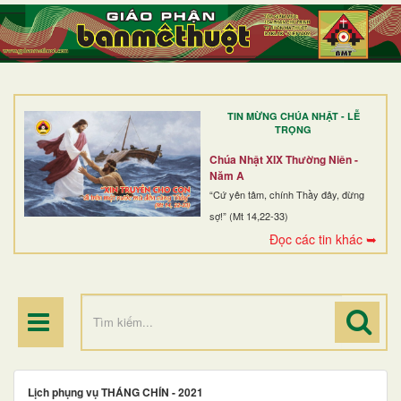
TRANG NHẤT
GIỚI THIỆU
GIÁO XỨ
TIN MỪNG CHÚA NHẬT - LỄ
DÒNG TU
TRỌNG
BAN MỤC VỤ
Chúa Nhật XIX Thường Niên -
Năm A
ĐOÀN THỂ CG
“Cứ yên tâm, chính Thầy đây, đừng
sợ!” (Mt 14,22-33)
LINH MỤC
Đọc các tin khác ➥
ĐIỂM HÀNH HƯƠNG
Lịch phụng vụ THÁNG CHÍN - 2021