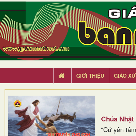
GIỚI THIỆU
GIÁO XỨ
Chúa Nhật
“Cứ yên tâm