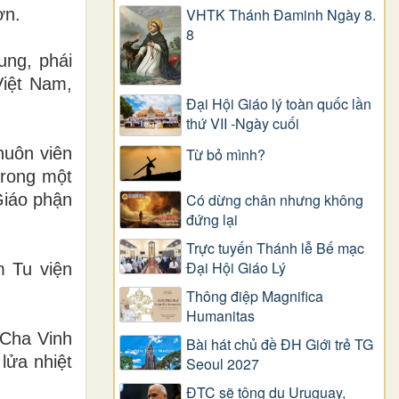
ơn.
VHTK Thánh Đaminh Ngày 8.
8
ung, phái
Việt Nam,
Đại Hội Giáo lý toàn quốc lần
thứ VII -Ngày cuối
huôn viên
Từ bỏ mình?
trong một
Giáo phận
Có dừng chân nhưng không
đứng lại
Trực tuyến Thánh lễ Bế mạc
Đại Hội Giáo Lý
m Tu viện
Thông điệp Magnifica
Humanitas
 Cha Vinh
Bài hát chủ đề ĐH Giới trẻ TG
lửa nhiệt
Seoul 2027
ĐTC sẽ tông du Uruguay,