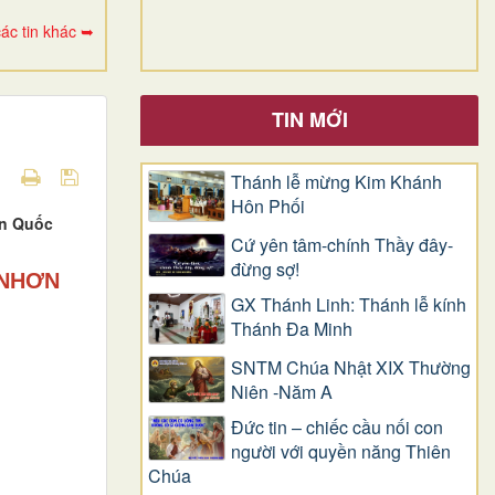
ác tin khác ➥
TIN MỚI
Thánh lễ mừng Kim Khánh
Hôn Phối
ễn Quốc
Cứ yên tâm-chính Thầy đây-
đừng sợ!
 NHƠN
GX Thánh Linh: Thánh lễ kính
Thánh Đa Minh
SNTM Chúa Nhật XIX Thường
Niên -Năm A
Đức tin – chiếc cầu nối con
người với quyền năng Thiên
Chúa