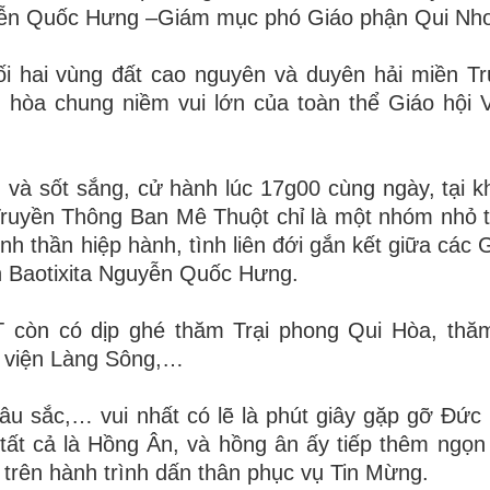
uyễn Quốc Hưng –Giám mục phó Giáo phận Qui Nh
 hai vùng đất cao nguyên và duyên hải miền Tr
 hòa chung niềm vui lớn của toàn thể Giáo hội 
 và sốt sắng, cử hành lúc 17g00 cùng ngày, tại k
Truyền Thông Ban Mê Thuột chỉ là một nhóm nhỏ 
nh thần hiệp hành, tình liên đới gắn kết giữa các 
n Baotixita Nguyễn Quốc Hưng.
 còn có dịp ghé thăm Trại phong Qui Hòa, thă
 viện Làng Sông,…
 sâu sắc,… vui nhất có lẽ là phút giây gặp gỡ Đức
t cả là Hồng Ân, và hồng ân ấy tiếp thêm ngọn 
 trên hành trình dấn thân phục vụ Tin Mừng.