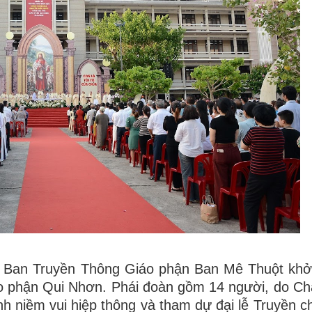
n Ban Truyền Thông Giáo phận Ban Mê Thuột khở
o phận Qui Nhơn. Phái đoàn gồm 14 người, do C
h niềm vui hiệp thông và tham dự đại lễ Truyền 