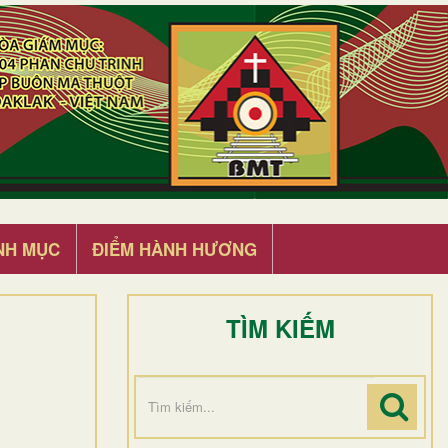
NH MỤC
ĐIỂM HÀNH HƯƠNG
TÌM KIẾM