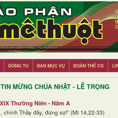
DÒNG TU
BAN MỤC VỤ
ĐOÀN THỂ CG
LI
TIN MỪNG CHÚA NHẬT - LỄ TRỌNG
 XIX Thường Niên - Năm A
, chính Thầy đây, đừng sợ!” (Mt 14,22-33)