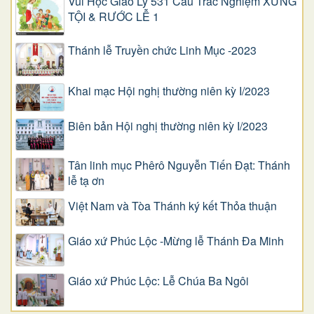
Vui Học Giáo Lý 531 Câu Trắc Nghiệm XƯNG
TỘI & RƯỚC LỄ 1
Thánh lễ Truyền chức Linh Mục -2023
Khai mạc Hội nghị thường niên kỳ I/2023
Biên bản Hội nghị thường niên kỳ I/2023
Tân linh mục Phêrô Nguyễn Tiến Đạt: Thánh
lễ tạ ơn
Việt Nam và Tòa Thánh ký kết Thỏa thuận
Giáo xứ Phúc Lộc -Mừng lễ Thánh Đa Minh
Giáo xứ Phúc Lộc: Lễ Chúa Ba Ngôi