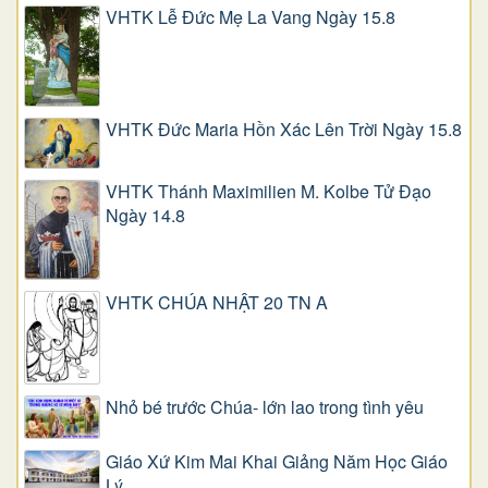
VHTK Lễ Đức Mẹ La Vang Ngày 15.8
VHTK Đức Maria Hồn Xác Lên Trời Ngày 15.8
VHTK Thánh Maximilien M. Kolbe Tử Đạo
Ngày 14.8
VHTK CHÚA NHẬT 20 TN A
Nhỏ bé trước Chúa- lớn lao trong tình yêu
Giáo Xứ Kim Mai Khai Giảng Năm Học Giáo
Lý