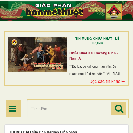
TRANG NHẤT
GIỚI THIỆU
GIÁO XỨ
TIN MỪNG CHÚA NHẬT - LỄ
DÒNG TU
TRỌNG
BAN MỤC VỤ
Chúa Nhật XX Thường Niên -
Năm A
ĐOÀN THỂ CG
“Này bà, bà có lòng mạnh tin. Bà
muốn sao thì được vậy.” (Mt 15,28)
LINH MỤC
Đọc các tin khác ➥
ĐIỂM HÀNH HƯƠNG
THÔNG BÁO của Ban Caritas Giáo phận