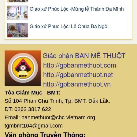
Giáo xứ Phúc Lộc -Mừng lễ Thánh Đa Minh
Giáo xứ Phúc Lộc: Lễ Chúa Ba Ngôi
Giáo phận BAN MÊ THUỘT
http://gpbanmethuot.com
http://gpbanmethuot.net
http://gpbanmethuot.vn
Tòa Giám Mục - BMT:
Số 104 Phan Chu Trinh, Tp. BMT, Đắk Lắk.
ĐT: 0262 3817 622
Email: banmethuot@cbc-vietnam.org -
tgmbmt104@gmail.com
Văn phòng Truyền Thông: