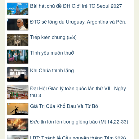
Bài hát chủ đề ĐH Giới trẻ TG Seoul 2027
ĐTC sẽ tông du Uruguay, Argentina và Pêru
Tiếp kiến chung (5/8)
Tình yêu muôn thuở
Khi Chúa thinh lặng
Đại Hội Giáo lý toàn quốc lần thứ VII - Ngày
thứ 3
Giá Trị Của Khổ Ðau Và Từ Bỏ
Đức tin lớn lên trong giông bão (Mt 14,22-33)
LBT: Thánh lễ Cầu nguyện tháng Tám 2026