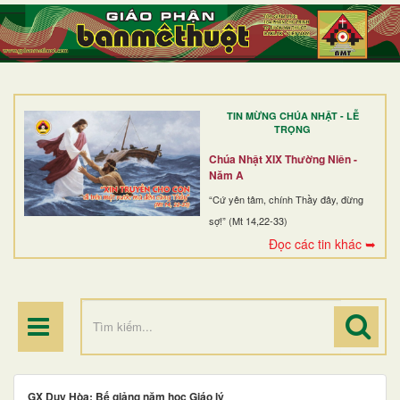
TRANG NHẤT
GIỚI THIỆU
GIÁO XỨ
TIN MỪNG CHÚA NHẬT - LỄ
DÒNG TU
TRỌNG
BAN MỤC VỤ
Chúa Nhật XIX Thường Niên -
Năm A
ĐOÀN THỂ CG
“Cứ yên tâm, chính Thầy đây, đừng
sợ!” (Mt 14,22-33)
LINH MỤC
Đọc các tin khác ➥
ĐIỂM HÀNH HƯƠNG
GX Duy Hòa: Bế giảng năm học Giáo lý