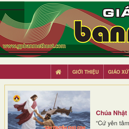
GIỚI THIỆU
GIÁO XỨ
Chúa Nhật
“Cứ yên tâm