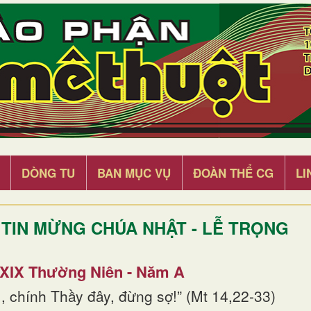
DÒNG TU
BAN MỤC VỤ
ĐOÀN THỂ CG
LI
TIN MỪNG CHÚA NHẬT - LỄ TRỌNG
 XIX Thường Niên - Năm A
, chính Thầy đây, đừng sợ!” (Mt 14,22-33)