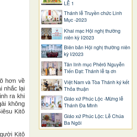
LỄ 1
Thánh lễ Truyền chức Linh
Mục -2023
Khai mạc Hội nghị thường
niên kỳ I/2023
Biên bản Hội nghị thường niên
kỳ I/2023
Tân linh mục Phêrô Nguyễn
Tiến Đạt: Thánh lễ tạ ơn
rõ hơn về
Việt Nam và Tòa Thánh ký kết
 nhắc lại
Thỏa thuận
nh ra khi
Giáo xứ Phúc Lộc -Mừng lễ
gài không
Thánh Đa Minh
iêsu Kitô
Giáo xứ Phúc Lộc: Lễ Chúa
Ba Ngôi
gười Kitô