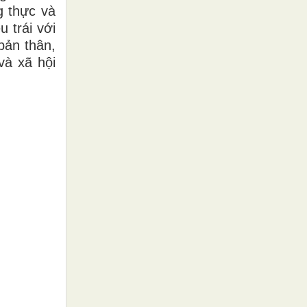
g thực và
 trái với
bản thân,
và xã hội