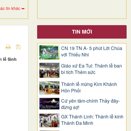
ác tin khác ➥
TIN MỚI
CN 19 TN A- 5 phút Lời Chúa
với Thiếu Nhi
 lễ Sinh
Giáo xứ Ea Tul: Thánh lễ ban
bí tích Thêm sức
Thánh lễ mừng Kim Khánh
Hôn Phối
Cứ yên tâm-chính Thầy đây-
đừng sợ!
GX Thánh Linh: Thánh lễ kính
Thánh Đa Minh