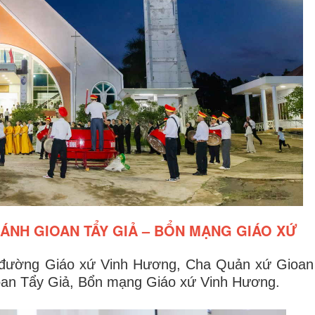
HÁNH GIOAN TẨY GIẢ – BỔN MẠNG GIÁO XỨ
h đường Giáo xứ Vinh Hương, Cha Quản xứ Gioan 
ioan Tẩy Giả, Bổn mạng Giáo xứ Vinh Hương.