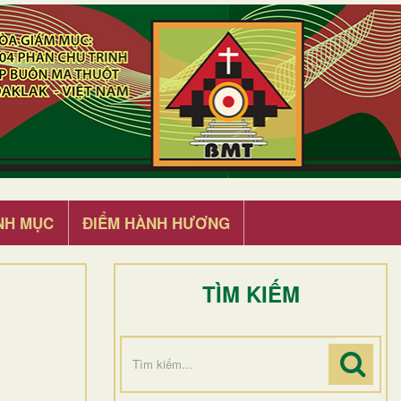
NH MỤC
ĐIỂM HÀNH HƯƠNG
TÌM KIẾM