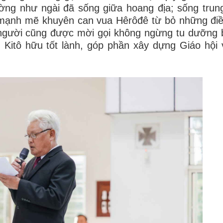
ng như ngài đã sống giữa hoang địa; sống trun
mạnh mẽ khuyên can vua Hêrôđê từ bỏ những điều
i người cũng được mời gọi không ngừng tu dưỡng 
 Kitô hữu tốt lành, góp phần xây dựng Giáo hội 