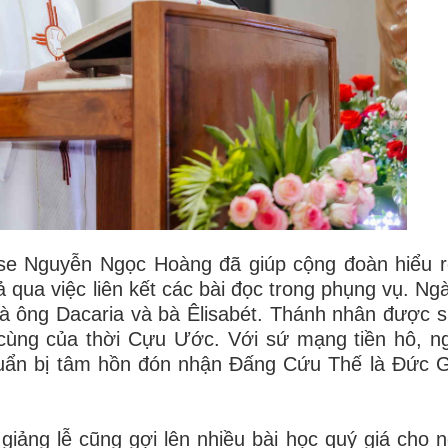
use Nguyễn Ngọc Hoàng đã giúp cộng đoàn hiểu 
ua việc liên kết các bài đọc trong phụng vụ. Ngài
 ông Dacaria và bà Êlisabét. Thánh nhân được si
 cùng của thời Cựu Ước. Với sứ mạng tiền hô, n
uẩn bị tâm hồn đón nhận Đấng Cứu Thế là Đức G
ảng lễ cũng gợi lên nhiều bài học quý giá cho n