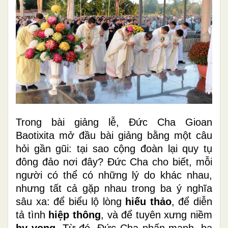
Trong bài giảng lễ, Đức Cha Gioan
Baotixita mở đầu bài giảng bằng một câu
hỏi gần gũi: tại sao cộng đoàn lại quy tụ
đông đảo nơi đây? Đức Cha cho biết, mỗi
người có thể có những lý do khác nhau,
nhưng tất cả gặp nhau trong ba ý nghĩa
sâu xa: để biểu lộ lòng
hiếu thảo
, để diễn
tả tình
hiệp thông
, và để tuyên xưng niềm
hy vọng
. Từ đó, Đức Cha nhấn mạnh, ba