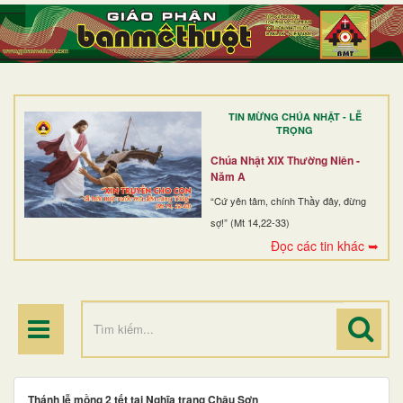
TRANG NHẤT
GIỚI THIỆU
GIÁO XỨ
TIN MỪNG CHÚA NHẬT - LỄ
DÒNG TU
TRỌNG
BAN MỤC VỤ
Chúa Nhật XIX Thường Niên -
Năm A
ĐOÀN THỂ CG
“Cứ yên tâm, chính Thầy đây, đừng
sợ!” (Mt 14,22-33)
LINH MỤC
Đọc các tin khác ➥
ĐIỂM HÀNH HƯƠNG
Thánh lễ mồng 2 tết tại Nghĩa trang Châu Sơn