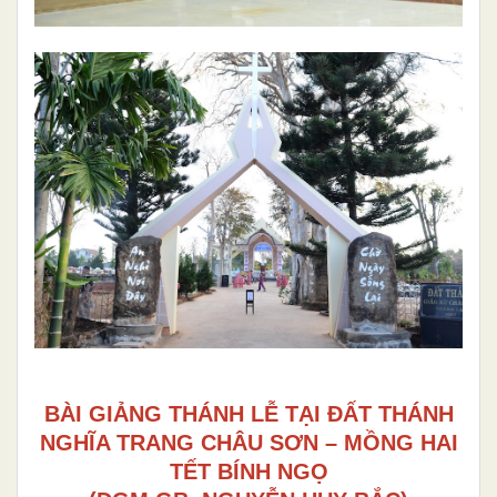
BÀI GIẢNG THÁNH LỄ TẠI ĐẤT THÁNH
NGHĨA TRANG CHÂU SƠN – MỒNG HAI
TẾT BÍNH NGỌ