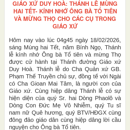
GIÁO XỨ DUY HOÀ: THÁNH LỄ MÙNG
HAI TẾT- KÍNH NHỚ ÔNG BÀ TỔ TIÊN
VÀ MỪNG THỌ CHO CÁC CỤ TRONG
GIÁO XỨ
Hôm nay vào lúc 04g45 ngày 18/02/2026,
sáng Mùng hai Tết, năm Bính Ngọ, Thánh
lễ kính nhớ Ông bà Tổ tiên và mừng Thọ
được cử hành tại Thánh đường Giáo xứ
Duy Hoà. Thánh lễ do Cha Quản xứ GB.
Phạm Thế Truyền chủ sự, đồng tế với Ngài
có Cha Gioan Mai Tâm, là người con của
Giáo xứ. Cùng hiệp dâng Thánh lễ có sự
hiện diện của quý Sr. hai Dòng Phaolô và
Dòng Con Đức Mẹ Vô Nhiễm, quý Tu sĩ
nam nữ Quê hương, quý BTV/HĐGX cùng
đông đảo giáo dân cùng hiệp dâng lời cầu
nguyện cho Ông bà Tổ tiên.