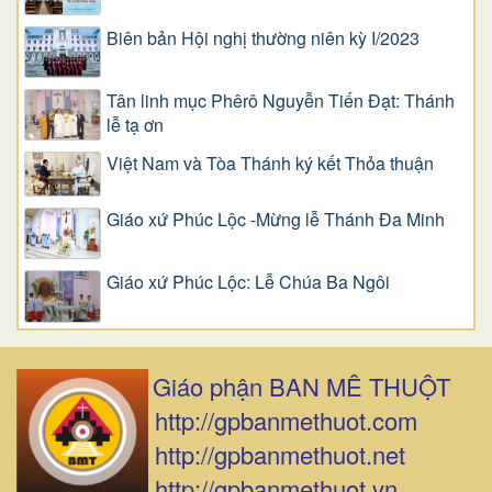
Biên bản Hội nghị thường niên kỳ I/2023
Tân linh mục Phêrô Nguyễn Tiến Đạt: Thánh
lễ tạ ơn
Việt Nam và Tòa Thánh ký kết Thỏa thuận
Giáo xứ Phúc Lộc -Mừng lễ Thánh Đa Minh
Giáo xứ Phúc Lộc: Lễ Chúa Ba Ngôi
Giáo phận BAN MÊ THUỘT
http://gpbanmethuot.com
http://gpbanmethuot.net
http://gpbanmethuot.vn