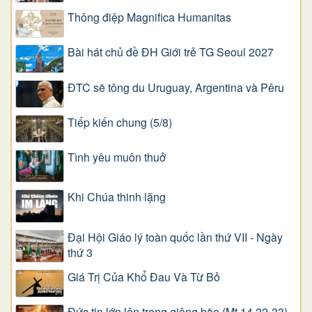
Thông điệp Magnifica Humanitas
Bài hát chủ đề ĐH Giới trẻ TG Seoul 2027
ĐTC sẽ tông du Uruguay, Argentina và Pêru
Tiếp kiến chung (5/8)
Tình yêu muôn thuở
Khi Chúa thinh lặng
Đại Hội Giáo lý toàn quốc lần thứ VII - Ngày
thứ 3
Giá Trị Của Khổ Ðau Và Từ Bỏ
Đức tin lớn lên trong giông bão (Mt 14,22-33)