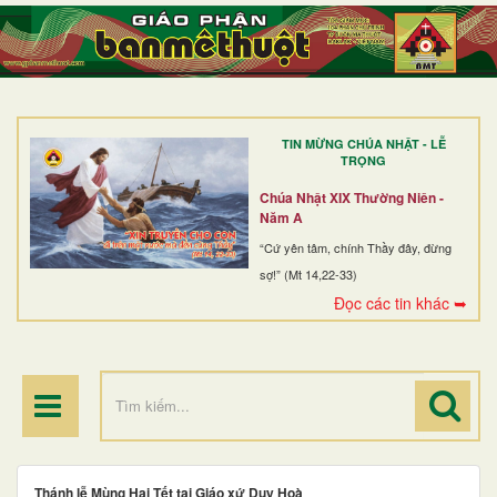
TRANG NHẤT
GIỚI THIỆU
GIÁO XỨ
TIN MỪNG CHÚA NHẬT - LỄ
DÒNG TU
TRỌNG
BAN MỤC VỤ
Chúa Nhật XIX Thường Niên -
Năm A
ĐOÀN THỂ CG
“Cứ yên tâm, chính Thầy đây, đừng
sợ!” (Mt 14,22-33)
LINH MỤC
Đọc các tin khác ➥
ĐIỂM HÀNH HƯƠNG
Thánh lễ Mùng Hai Tết tại Giáo xứ Duy Hoà