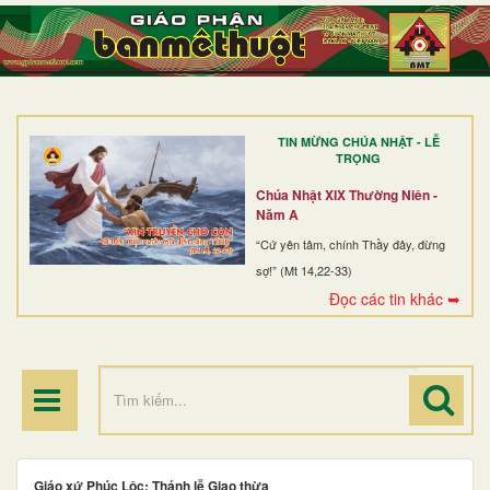
TRANG NHẤT
GIỚI THIỆU
GIÁO XỨ
TIN MỪNG CHÚA NHẬT - LỄ
DÒNG TU
TRỌNG
BAN MỤC VỤ
Chúa Nhật XIX Thường Niên -
Năm A
ĐOÀN THỂ CG
“Cứ yên tâm, chính Thầy đây, đừng
sợ!” (Mt 14,22-33)
LINH MỤC
Đọc các tin khác ➥
ĐIỂM HÀNH HƯƠNG
Giáo xứ Phúc Lộc: Thánh lễ Giao thừa