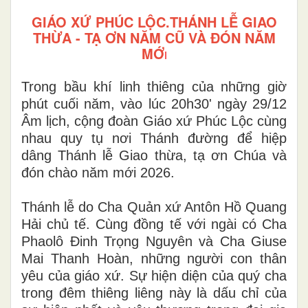
GIÁO XỨ PHÚC LỘC.THÁNH LỄ GIAO
THỪA - TẠ ƠN NĂM CŨ VÀ ĐÓN NĂM
MỚ
I
Trong bầu khí linh thiêng của những giờ
phút cuối năm, vào lúc 20h30' ngày 29/12
Âm lịch, cộng đoàn Giáo xứ Phúc Lộc cùng
nhau quy tụ nơi Thánh đường để hiệp
dâng Thánh lễ Giao thừa, tạ ơn Chúa và
đón chào năm mới 2026.
Thánh lễ do Cha Quản xứ Antôn Hồ Quang
Hải chủ tế. Cùng đồng tế với ngài có Cha
Phaolô Đinh Trọng Nguyên và Cha Giuse
Mai Thanh Hoàn, những người con thân
yêu của giáo xứ. Sự hiện diện của quý cha
trong đêm thiêng liêng này là dấu chỉ của