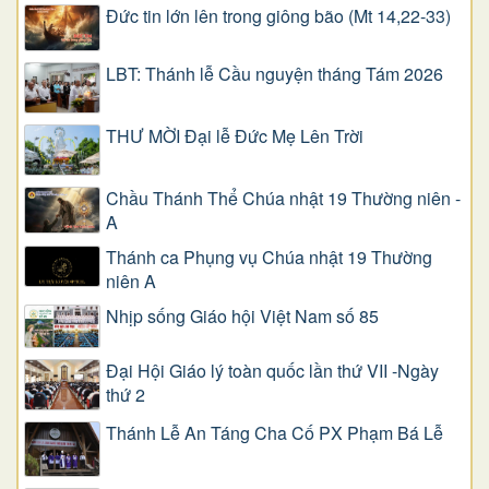
Đức tin lớn lên trong giông bão (Mt 14,22-33)
LBT: Thánh lễ Cầu nguyện tháng Tám 2026
THƯ MỜI Đại lễ Đức Mẹ Lên Trời
Chầu Thánh Thể Chúa nhật 19 Thường niên -
A
Thánh ca Phụng vụ Chúa nhật 19 Thường
niên A
Nhịp sống Giáo hội Việt Nam số 85
Đại Hội Giáo lý toàn quốc lần thứ VII -Ngày
thứ 2
Thánh Lễ An Táng Cha Cố PX Phạm Bá Lễ