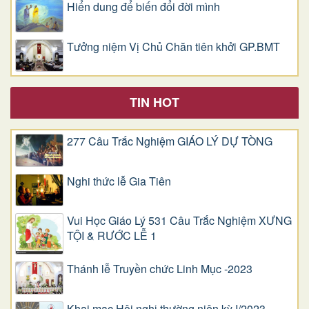
Hiển dung để biến đổi đời mình
Tưởng niệm Vị Chủ Chăn tiên khởi GP.BMT
TIN HOT
277 Câu Trắc Nghiệm GIÁO LÝ DỰ TÒNG
Nghi thức lễ Gia Tiên
Vui Học Giáo Lý 531 Câu Trắc Nghiệm XƯNG
TỘI & RƯỚC LỄ 1
Thánh lễ Truyền chức Linh Mục -2023
Khai mạc Hội nghị thường niên kỳ I/2023