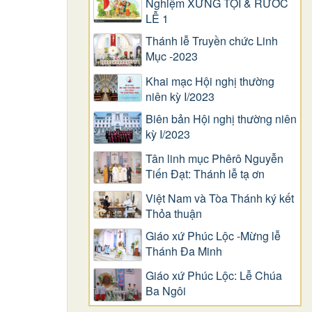
Nghiệm XƯNG TỘI & RƯỚC
LỄ 1
Thánh lễ Truyền chức Linh
Mục -2023
Khai mạc Hội nghị thường
niên kỳ I/2023
Biên bản Hội nghị thường niên
kỳ I/2023
Tân linh mục Phêrô Nguyễn
Tiến Đạt: Thánh lễ tạ ơn
Việt Nam và Tòa Thánh ký kết
Thỏa thuận
Giáo xứ Phúc Lộc -Mừng lễ
Thánh Đa Minh
Giáo xứ Phúc Lộc: Lễ Chúa
Ba Ngôi