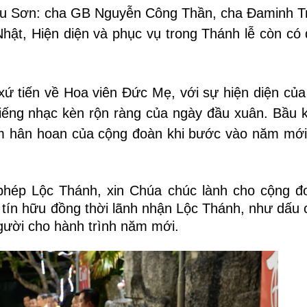
u Sơn: cha GB Nguyễn Công Thần, cha Đaminh T
ật, Hiện diện và phục vụ trong Thánh lễ còn có
xứ tiến về Hoa viên Đức Mẹ, với sự hiện diện của
tiếng nhạc kèn rộn ràng của ngày đầu xuân. Bầu 
iềm hân hoan của cộng đoàn khi bước vào năm mới
 phép Lộc Thánh, xin Chúa chúc lành cho cộng đ
 tín hữu đồng thời lãnh nhận Lộc Thánh, như dấu c
gười cho hành trình năm mới.