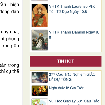
rần Thiện
VHTK Thánh Laurensô Phó
Tế - Tử Đạo Ngày 10.8
 đông đảo
 quý cha,
VHTK Thánh Đaminh Ngày 8.
8
khí phụng
 trong ân
TIN HOT
oàn trong
hỉ cụ thể
277 Câu Trắc Nghiệm GIÁO
LÝ DỰ TÒNG
Nghi thức lễ Gia Tiên
Vui Học Giáo Lý 531 Câu Trắc