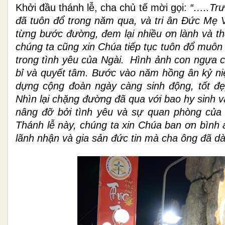
Khởi đầu thánh lễ, cha chủ tế mời gọi:
“…..Trư
đã tuôn đổ trong năm qua, và tri ân Đức Mẹ 
từng bước đường, đem lại nhiều ơn lành và thà
chúng ta cũng xin Chúa tiếp tục tuôn đổ muôn
trong tình yêu của Ngài. Hình ảnh con ngựa
bỉ và quyết tâm. Bước vào năm hồng ân kỷ n
dựng cộng đoàn ngày càng sinh động, tốt đ
Nhìn lại chặng đường đã qua với bao hy sinh v
nâng đỡ bởi tình yêu và sự quan phòng của
Thánh lễ này, chúng ta xin Chúa ban ơn bình
lãnh nhận và gia sản đức tin mà cha ông đã d