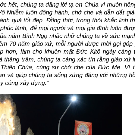
ớc hết, chúng ta dâng lời tạ ơn Chúa vì muôn hồn
Vô Nhiễm luôn đồng hành, chở che và dẫn dắt giá
nh quả tốt đẹp. Đồng thời, trong thời khắc linh th
 phúc lành, để mọi người và mọi gia đình luôn đượ
 của năm Bính Ngọ nhắc nhở chúng ta về sức mạn
iệm 70 năm giáo xứ, mỗi người được mời gọi góp
ẹp hơn, làm cho khuôn mặt Đức Kitô ngày càng 
à thăng trầm, chúng ta càng xác tín rằng giáo xứ 
 Thiên Chúa, cùng sự chở che của Đức Mẹ. Vì t
 an và giúp chúng ta sống xứng đáng với những h
ày công xây dựng.”