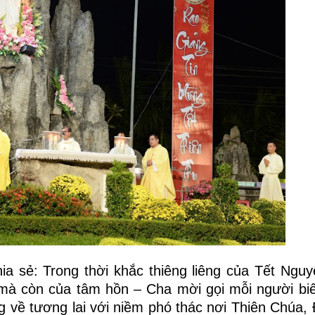
hia sẻ: Trong thời khắc thiêng liêng của Tết Ngu
 mà còn của tâm hồn – Cha mời gọi mỗi người biết
 về tương lai với niềm phó thác nơi Thiên Chúa,