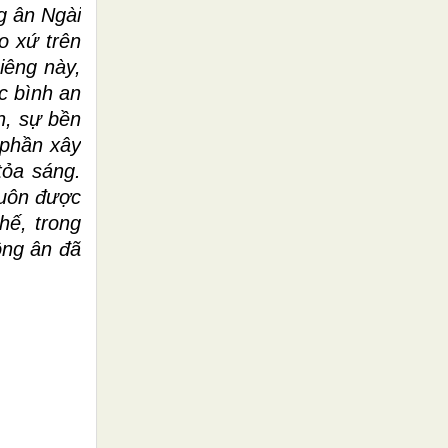
g ân Ngài
o xứ trên
iêng này,
c bình an
h, sự bền
 phần xây
tỏa sáng.
luôn được
hế, trong
ồng ân đã