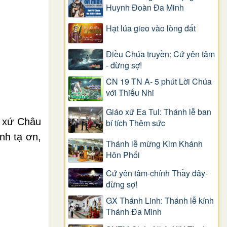
Huynh Đoàn Đa Minh
Hạt lúa gieo vào lòng đất
Điều Chúa truyền: Cứ yên tâm
- đừng sợ!
CN 19 TN A- 5 phút Lời Chúa
với Thiếu Nhi
Giáo xứ Ea Tul: Thánh lễ ban
o xứ Châu
bí tích Thêm sức
nh tạ ơn,
Thánh lễ mừng Kim Khánh
Hôn Phối
Cứ yên tâm-chính Thầy đây-
đừng sợ!
GX Thánh Linh: Thánh lễ kính
Thánh Đa Minh