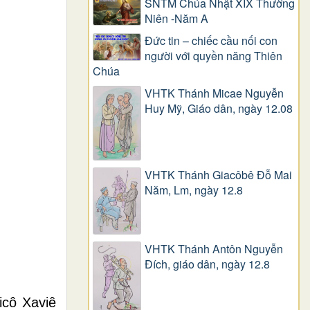
SNTM Chúa Nhật XIX Thường
Niên -Năm A
Đức tin – chiếc cầu nối con
người với quyền năng Thiên
Chúa
VHTK Thánh Micae Nguyễn
Huy Mỹ, Giáo dân, ngày 12.08
VHTK Thánh Giacôbê Ðỗ Mai
Năm, Lm, ngày 12.8
VHTK Thánh Antôn Nguyễn
Ðích, giáo dân, ngày 12.8
icô Xaviê