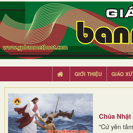
GIỚI THIỆU
GIÁO XỨ
Chúa Nhật
“Cứ yên tâm