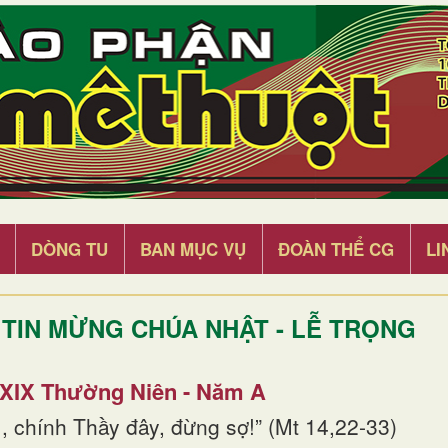
DÒNG TU
BAN MỤC VỤ
ĐOÀN THỂ CG
LI
TIN MỪNG CHÚA NHẬT - LỄ TRỌNG
 XIX Thường Niên - Năm A
, chính Thầy đây, đừng sợ!” (Mt 14,22-33)