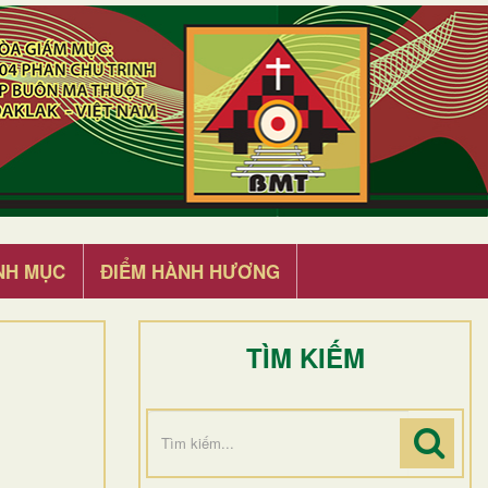
NH MỤC
ĐIỂM HÀNH HƯƠNG
TÌM KIẾM