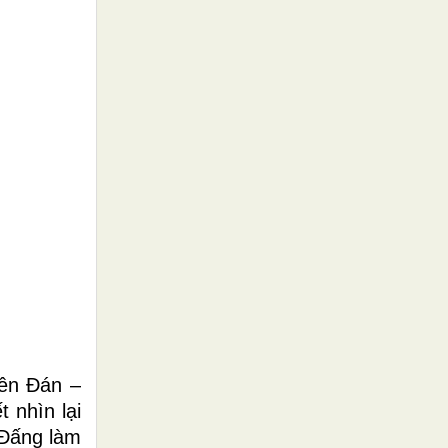
yên Đán –
 nhìn lại
 Đấng làm