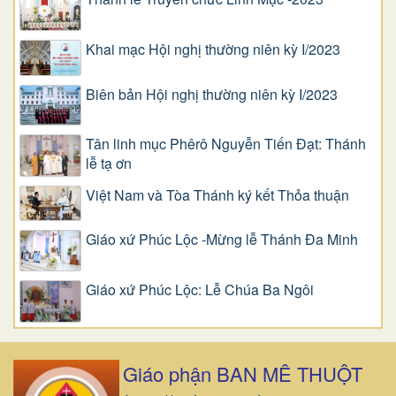
Khai mạc Hội nghị thường niên kỳ I/2023
Biên bản Hội nghị thường niên kỳ I/2023
Tân linh mục Phêrô Nguyễn Tiến Đạt: Thánh
lễ tạ ơn
Việt Nam và Tòa Thánh ký kết Thỏa thuận
Giáo xứ Phúc Lộc -Mừng lễ Thánh Đa Minh
Giáo xứ Phúc Lộc: Lễ Chúa Ba Ngôi
Giáo phận BAN MÊ THUỘT