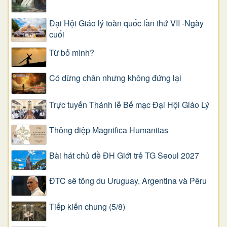
Đại Hội Giáo lý toàn quốc lần thứ VII -Ngày
cuối
Từ bỏ mình?
Có dừng chân nhưng không đứng lại
Trực tuyến Thánh lễ Bế mạc Đại Hội Giáo Lý
Thông điệp Magnifica Humanitas
Bài hát chủ đề ĐH Giới trẻ TG Seoul 2027
ĐTC sẽ tông du Uruguay, Argentina và Pêru
Tiếp kiến chung (5/8)