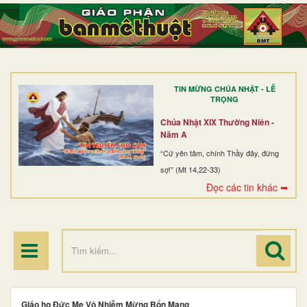
TRANG NHẤT
GIỚI THIỆU
GIÁO XỨ
TIN MỪNG CHÚA NHẬT - LỄ
DÒNG TU
TRỌNG
BAN MỤC VỤ
Chúa Nhật XIX Thường Niên -
Năm A
ĐOÀN THỂ CG
“Cứ yên tâm, chính Thầy đây, đừng
sợ!” (Mt 14,22-33)
LINH MỤC
Đọc các tin khác ➥
ĐIỂM HÀNH HƯƠNG
Giáo họ Đức Mẹ Vô Nhiễm Mừng Bổn Mạng