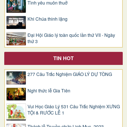
Tình yêu muôn thuở
Khi Chúa thinh lặng
Đại Hội Giáo lý toàn quốc lần thứ VII - Ngày
thứ 3
TIN HOT
277 Câu Trắc Nghiệm GIÁO LÝ DỰ TÒNG
Nghi thức lễ Gia Tiên
Vui Học Giáo Lý 531 Câu Trắc Nghiệm XƯNG
TỘI & RƯỚC LỄ 1
Thánh lễ Truyền chức Linh Mục -2023