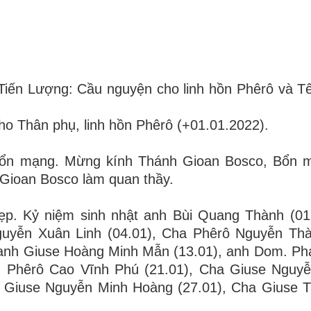
7).
ến Lượng: Cầu nguyện cho linh hồn Phêrô và Tê
ho Thân phụ, linh hồn Phêrô (+01.01.2022).
ễ bổn mạng. Mừng kính Thánh Gioan Bosco, Bổn 
Gioan Bosco làm quan thầy.
ẹp. Kỷ niệm sinh nhật anh Bùi Quang Thành (01
guyễn Xuân Linh (04.01), Cha Phêrô Nguyễn Thà
, anh Giuse Hoàng Minh Mẫn (13.01), anh Dom. P
nh Phêrô Cao Vĩnh Phú (21.01), Cha Giuse Nguy
nh Giuse Nguyễn Minh Hoàng (27.01), Cha Giuse 