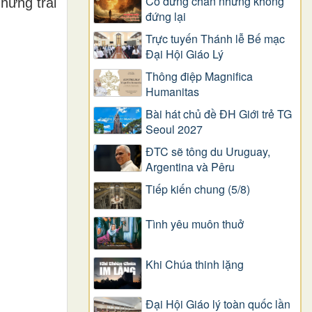
Có dừng chân nhưng không
hững trái
đứng lại
Trực tuyến Thánh lễ Bế mạc
Đại Hội Giáo Lý
Thông điệp Magnifica
Humanitas
Bài hát chủ đề ĐH Giới trẻ TG
Seoul 2027
ĐTC sẽ tông du Uruguay,
Argentina và Pêru
Tiếp kiến chung (5/8)
Tình yêu muôn thuở
Khi Chúa thinh lặng
Đại Hội Giáo lý toàn quốc lần