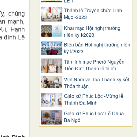
LỄ 1
Thánh lễ Truyền chức Linh
Tỵ, chúng
Mục -2023
 an mạnh,
Khai mạc Hội nghị thường
ui, Hạnh
niên kỳ I/2023
a đình Lê
Biên bản Hội nghị thường niên
kỳ I/2023
Tân linh mục Phêrô Nguyễn
Tiến Đạt: Thánh lễ tạ ơn
Việt Nam và Tòa Thánh ký kết
Thỏa thuận
Giáo xứ Phúc Lộc -Mừng lễ
Thánh Đa Minh
Giáo xứ Phúc Lộc: Lễ Chúa
Ba Ngôi