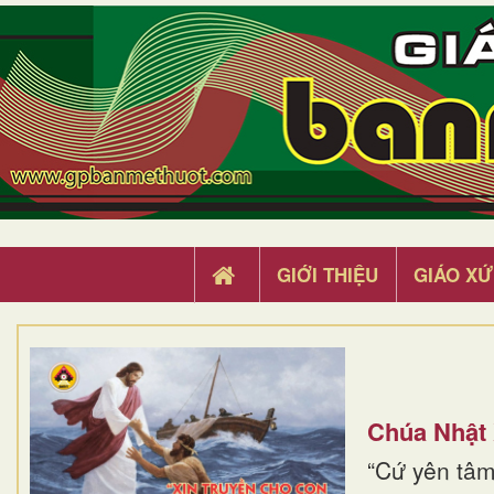
GIỚI THIỆU
GIÁO XỨ
Chúa Nhật
“Cứ yên tâm