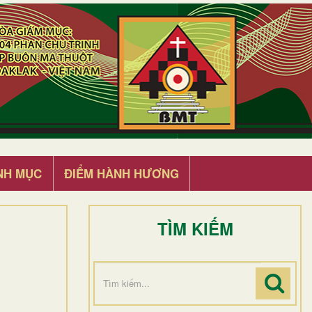
NH MỤC
ĐIỂM HÀNH HƯƠNG
TÌM KIẾM