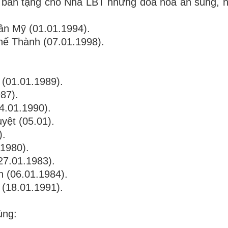
 ban tặng cho Nhà LBT những đóa hoa ân sủng, n
ân Mỹ (01.01.1994).
hế Thành (07.01.1998).
 (01.01.1989).
87).
4.01.1990).
yệt (05.01).
).
.1980).
(27.01.1983).
h (06.01.1984).
 (18.01.1991).
ùng: