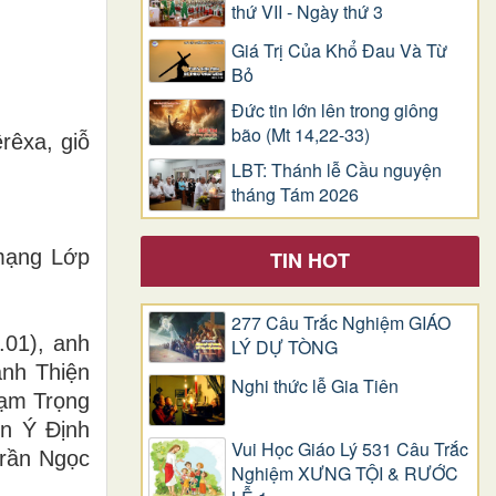
thứ VII - Ngày thứ 3
Giá Trị Của Khổ Ðau Và Từ
Bỏ
Đức tin lớn lên trong giông
bão (Mt 14,22-33)
rêxa, giỗ
LBT: Thánh lễ Cầu nguyện
tháng Tám 2026
mạng Lớp
TIN HOT
277 Câu Trắc Nghiệm GIÁO
.01), anh
LÝ DỰ TÒNG
nh Thiện
Nghi thức lễ Gia Tiên
hạm Trọng
ễn Ý Định
Vui Học Giáo Lý 531 Câu Trắc
Trần Ngọc
Nghiệm XƯNG TỘI & RƯỚC