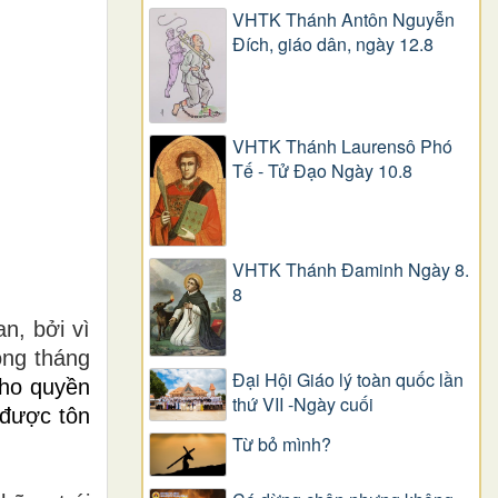
VHTK Thánh Antôn Nguyễn
Ðích, giáo dân, ngày 12.8
VHTK Thánh Laurensô Phó
Tế - Tử Đạo Ngày 10.8
VHTK Thánh Đaminh Ngày 8.
8
n, bởi vì
ong tháng
Đại Hội Giáo lý toàn quốc lần
cho quyền
thứ VII -Ngày cuối
 được tôn
Từ bỏ mình?