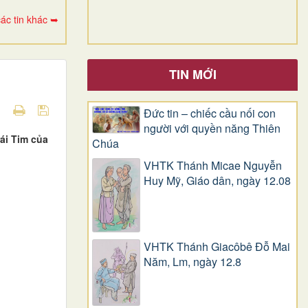
ác tin khác ➥
TIN MỚI
Đức tin – chiếc cầu nối con
người với quyền năng Thiên
ái Tim của
Chúa
VHTK Thánh Micae Nguyễn
Huy Mỹ, Giáo dân, ngày 12.08
VHTK Thánh Giacôbê Ðỗ Mai
Năm, Lm, ngày 12.8