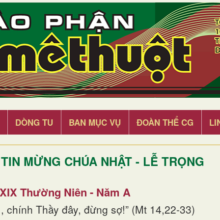
DÒNG TU
BAN MỤC VỤ
ĐOÀN THỂ CG
LI
TIN MỪNG CHÚA NHẬT - LỄ TRỌNG
 XIX Thường Niên - Năm A
, chính Thầy đây, đừng sợ!” (Mt 14,22-33)