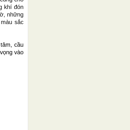
g khí đón
hờ, những
ủ màu sắc
 tâm, cầu
 vọng vào