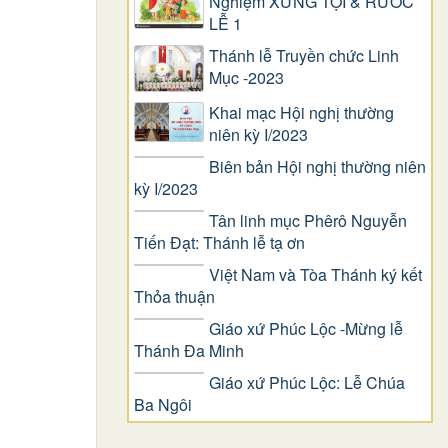
Nghiệm XƯNG TỘI & RƯỚC
LỄ 1
Thánh lễ Truyền chức Linh
Mục -2023
Khai mạc Hội nghị thường
niên kỳ I/2023
Biên bản Hội nghị thường niên
kỳ I/2023
Tân linh mục Phêrô Nguyễn
Tiến Đạt: Thánh lễ tạ ơn
Việt Nam và Tòa Thánh ký kết
Thỏa thuận
Giáo xứ Phúc Lộc -Mừng lễ
Thánh Đa Minh
Giáo xứ Phúc Lộc: Lễ Chúa
Ba Ngôi