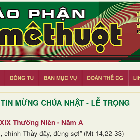
DÒNG TU
BAN MỤC VỤ
ĐOÀN THỂ CG
LI
TIN MỪNG CHÚA NHẬT - LỄ TRỌNG
 XIX Thường Niên - Năm A
, chính Thầy đây, đừng sợ!” (Mt 14,22-33)