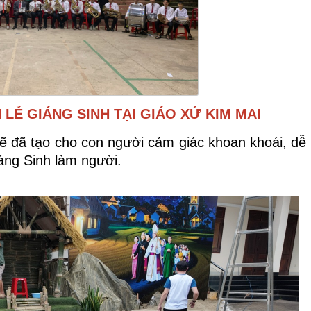
LỄ GIÁNG SINH TẠI GIÁO XỨ KIM MAI
lẽ đã tạo cho con người cảm giác khoan khoái, dễ 
áng Sinh làm người.