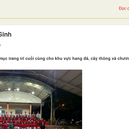
Đọc c
Sinh
7
ục trang trí cuối cùng cho khu vực hang đá, cây thông và chươ