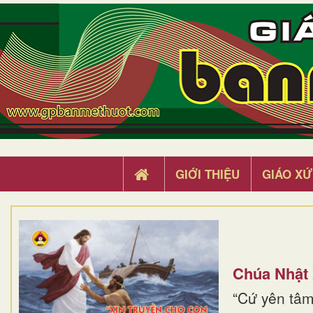
GIỚI THIỆU
GIÁO XỨ
Chúa Nhật
“Cứ yên tâm