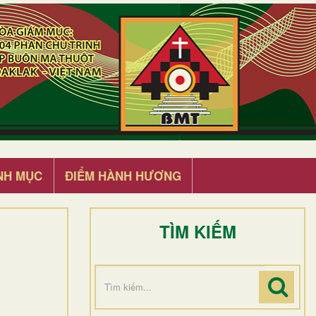
NH MỤC
ĐIỂM HÀNH HƯƠNG
TÌM KIẾM