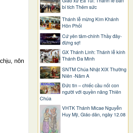
Giáo xứ Ea Tul: Thánh lễ ban
bí tích Thêm sức
Thánh lễ mừng Kim Khánh
Hôn Phối
Cứ yên tâm-chính Thầy đây-
đừng sợ!
GX Thánh Linh: Thánh lễ kính
Thánh Đa Minh
chịu, nôn
SNTM Chúa Nhật XIX Thường
Niên -Năm A
Đức tin – chiếc cầu nối con
người với quyền năng Thiên
Chúa
VHTK Thánh Micae Nguyễn
Huy Mỹ, Giáo dân, ngày 12.08