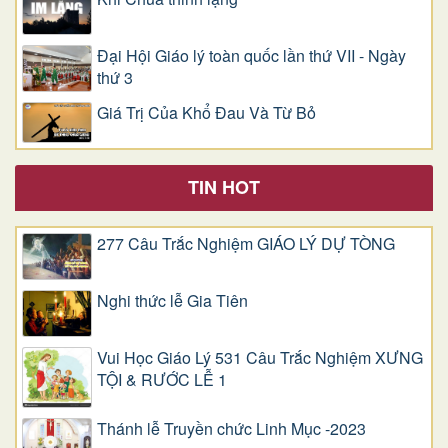
Đại Hội Giáo lý toàn quốc lần thứ VII - Ngày
thứ 3
Giá Trị Của Khổ Ðau Và Từ Bỏ
TIN HOT
277 Câu Trắc Nghiệm GIÁO LÝ DỰ TÒNG
Nghi thức lễ Gia Tiên
Vui Học Giáo Lý 531 Câu Trắc Nghiệm XƯNG
TỘI & RƯỚC LỄ 1
Thánh lễ Truyền chức Linh Mục -2023