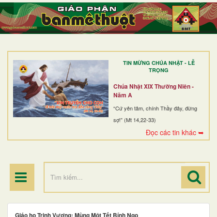
TRANG NHẤT
GIỚI THIỆU
GIÁO XỨ
TIN MỪNG CHÚA NHẬT - LỄ
DÒNG TU
TRỌNG
BAN MỤC VỤ
Chúa Nhật XIX Thường Niên -
Năm A
ĐOÀN THỂ CG
“Cứ yên tâm, chính Thầy đây, đừng
sợ!” (Mt 14,22-33)
LINH MỤC
Đọc các tin khác ➥
ĐIỂM HÀNH HƯƠNG
Giáo họ Trinh Vương: Mùng Một Tết Bính Ngọ