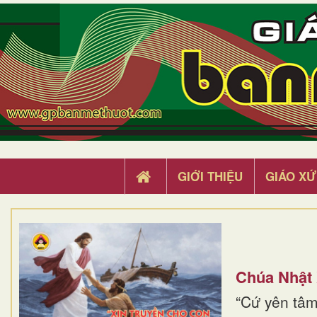
GIỚI THIỆU
GIÁO XỨ
Chúa Nhật
“Cứ yên tâm