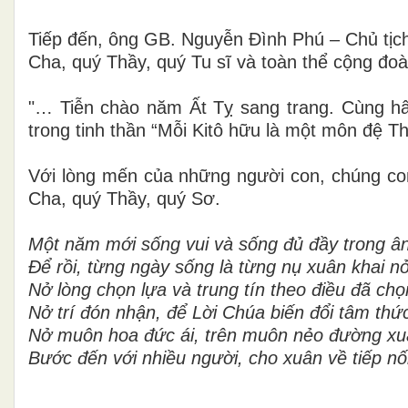
Tiếp đến, ông GB. Nguyễn Đình Phú – Chủ tịc
Cha, quý Thầy, quý Tu sĩ và toàn thể cộng đoà
"… Tiễn chào năm Ất Tỵ sang trang. Cùng h
trong tinh thần “Mỗi Kitô hữu là một môn đệ Th
Với lòng mến của những người con, chúng con
Cha, quý Thầy, quý Sơ.
Một năm mới sống vui và sống đủ đầy trong â
Để rồi, từng ngày sống là từng nụ xuân khai nở
Nở lòng chọn lựa và trung tín theo điều đã chọ
Nở trí đón nhận, để Lời Chúa biến đổi tâm th
Nở muôn hoa đức ái, trên muôn nẻo đường x
Bước đến với nhiều người, cho xuân về tiếp n