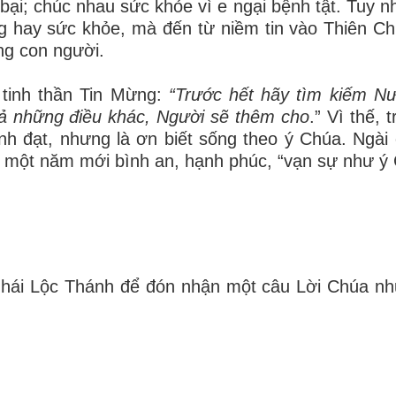
bại; chúc nhau sức khỏe vì e ngại bệnh tật. Tuy nh
ng hay sức khỏe, mà đến từ niềm tin vào Thiên C
ng con người.
tinh thần Tin Mừng:
“Trước hết hãy tìm kiếm Nư
cả những điều khác, Người sẽ thêm cho
.” Vì thế,
hành đạt, nhưng là ơn biết sống theo ý Chúa. Ngài
n một năm mới bình an, hạnh phúc, “vạn sự như ý
 hái Lộc Thánh để đón nhận một câu Lời Chúa nh