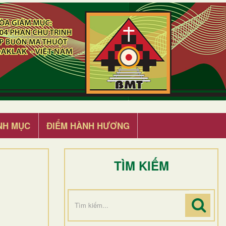
NH MỤC
ĐIỂM HÀNH HƯƠNG
TÌM KIẾM