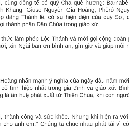
i, cùng đồng tế có quý Cha quê hương: Barnab
h Khang, Giuse Nguyễn Gia Hoàng, Phêrô Ngu
 dâng Thánh lễ, có sự hiện diện của quý Sơ, 
ọi thành phần Dân Chúa trong giáo xứ.
 thức làm phép Lộc Thánh và mời gọi cộng đoàn
i, xin Ngài ban ơn bình an, gìn giữ và giúp mỗi n
 Hoàng nhấn mạnh ý nghĩa của ngày đầu năm mới 
 cố tình hiệp nhất trong gia đình và giáo xứ. Bìn
g là ân huệ phát xuất từ Thiên Chúa, khi con người
, thành công và sức khỏe. Nhưng khi hiện ra vớ
 an cho anh em.” Chúng ta chúc nhau phát tài vì c