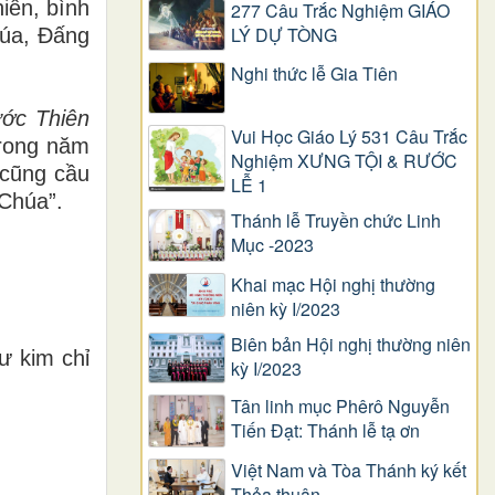
iên, bình
277 Câu Trắc Nghiệm GIÁO
LÝ DỰ TÒNG
húa, Đấng
Nghi thức lễ Gia Tiên
ớc Thiên
Vui Học Giáo Lý 531 Câu Trắc
 trong năm
Nghiệm XƯNG TỘI & RƯỚC
 cũng cầu
LỄ 1
 Chúa”.
Thánh lễ Truyền chức Linh
Mục -2023
Khai mạc Hội nghị thường
niên kỳ I/2023
Biên bản Hội nghị thường niên
ư kim chỉ
kỳ I/2023
Tân linh mục Phêrô Nguyễn
Tiến Đạt: Thánh lễ tạ ơn
Việt Nam và Tòa Thánh ký kết
Thỏa thuận