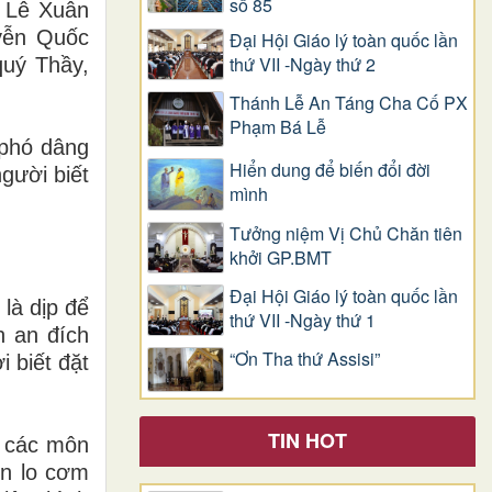
số 85
ê Lê Xuân
yễn Quốc
Đại Hội Giáo lý toàn quốc lần
thứ VII -Ngày thứ 2
quý Thầy,
Thánh Lễ An Táng Cha Cố PX
Phạm Bá Lễ
 phó dâng
Hiển dung để biến đổi đời
gười biết
mình
Tưởng niệm Vị Chủ Chăn tiên
khởi GP.BMT
Đại Hội Giáo lý toàn quốc lần
là dịp để
thứ VII -Ngày thứ 1
h an đích
“Ơn Tha thứ Assisi”
 biết đặt
TIN HOT
i các môn
òn lo cơm