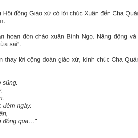
h Hội đồng Giáo xứ có lời chúc Xuân đến Cha Quả
n:
ân hoan đón chào xuân Bính Ngọ. Năng động và 
ừa sai”.
 thay lời cộng đoàn giáo xứ, kính chúc Cha Quả
n sủng.
.
n.
ức đêm ngày.
uân,
ối đông qua…"