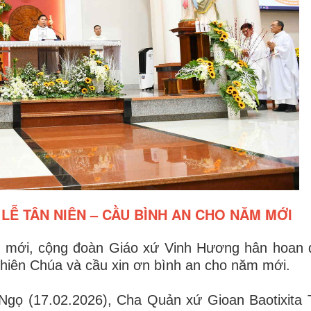
LỄ TÂN NIÊN – CẦU BÌNH AN CHO NĂM MỚI
ăm mới, cộng đoàn Giáo xứ Vinh Hương hân hoan 
Thiên Chúa và cầu xin ơn bình an cho năm mới.
Ngọ (17.02.2026), Cha Quản xứ Gioan Baotixita 