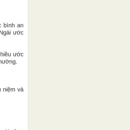
c bình an
 Ngài ước
nhiều ước
thường.
u niệm và