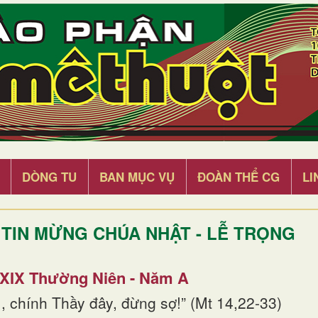
DÒNG TU
BAN MỤC VỤ
ĐOÀN THỂ CG
LI
TIN MỪNG CHÚA NHẬT - LỄ TRỌNG
 XIX Thường Niên - Năm A
, chính Thầy đây, đừng sợ!” (Mt 14,22-33)