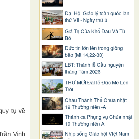
Đại Hội Giáo lý toàn quốc lần
thứ VII - Ngày thứ 3
Giá Trị Của Khổ Ðau Và Từ
Bỏ
Đức tin lớn lên trong giông
bão (Mt 14,22-33)
LBT: Thánh lễ Cầu nguyện
tháng Tám 2026
THƯ MỜI Đại lễ Đức Mẹ Lên
Trời
Chầu Thánh Thể Chúa nhật
19 Thường niên -A
quy tụ về
Thánh ca Phụng vụ Chúa nhật
19 Thường niên A
Nhịp sống Giáo hội Việt Nam
Trần Vinh