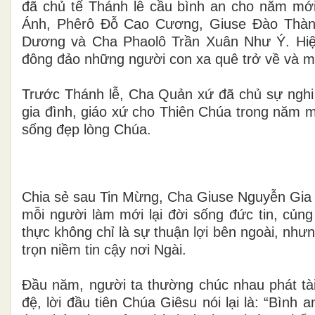
đã chủ tế Thánh lễ cầu bình an cho năm mớ
Ánh, Phêrô Đỗ Cao Cương, Giuse Đào Thàn
Dương và Cha Phaolô Trần Xuân Như Ý. Hiệp
đông đảo những người con xa quê trở về và m
Trước Thánh lễ, Cha Quản xứ đã chủ sự nghi
gia đình, giáo xứ cho Thiên Chúa trong năm mớ
sống đẹp lòng Chúa.
Chia sẻ sau Tin Mừng, Cha Giuse Nguyễn Gia
mỗi người làm mới lại đời sống đức tin, củng
thực không chỉ là sự thuận lợi bên ngoài, nhưn
trọn niềm tin cậy nơi Ngài.
Đầu năm, người ta thường chúc nhau phát tài
đệ, lời đầu tiên Chúa Giêsu nói lại là: “Bình