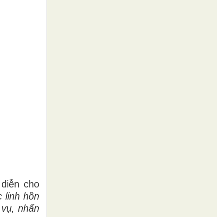
 diễn cho
 linh hồn
 vụ, nhấn