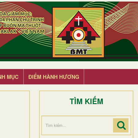
NH MỤC
ĐIỂM HÀNH HƯƠNG
TÌM KIẾM