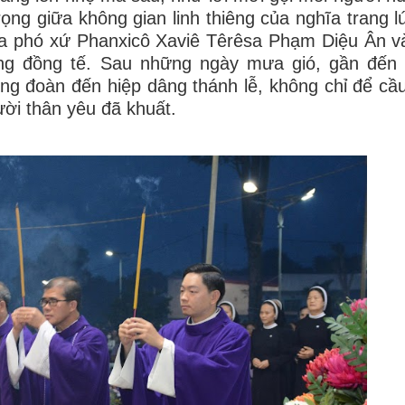
rọng giữa không gian linh thiêng của nghĩa trang l
ha phó xứ Phanxicô Xaviê Têrêsa Phạm Diệu Ân 
g đồng tế. Sau những ngày mưa gió, gần đến 
cộng đoàn đến hiệp dâng thánh lễ, không chỉ để cầ
ười thân yêu đã khuất.