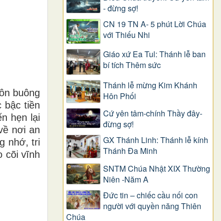
- đừng sợ!
CN 19 TN A- 5 phút Lời Chúa
với Thiếu Nhi
Giáo xứ Ea Tul: Thánh lễ ban
bí tích Thêm sức
Thánh lễ mừng Kim Khánh
hôn buông
Hôn Phối
 bậc tiền
Cứ yên tâm-chính Thầy đây-
n hẹn lại
đừng sợ!
về nơi an
GX Thánh Linh: Thánh lễ kính
 nhớ, tri
Thánh Đa Minh
 cõi vĩnh
SNTM Chúa Nhật XIX Thường
Niên -Năm A
Đức tin – chiếc cầu nối con
người với quyền năng Thiên
Chúa