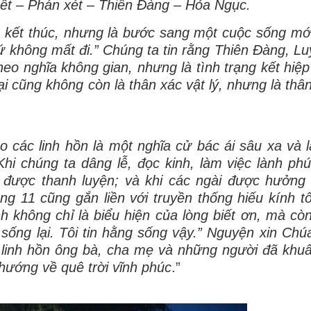
t – Phán xét – Thiên Đàng – Hỏa Ngục.
là kết thúc, nhưng là bước sang một cuộc sống mới
chứ không mất đi.” Chúng ta tin rằng Thiên Đàng, L
eo nghĩa không gian, nhưng là tình trạng kết hiệp
ại cũng không còn là thân xác vật lý, nhưng là thâ
các linh hồn là một nghĩa cử bác ái sâu xa và l
i chúng ta dâng lễ, đọc kinh, làm việc lành phú
 được thanh luyện; và khi các ngài được hưởng
ng 11 cũng gắn liền với truyền thống hiếu kính tổ
h không chỉ là biểu hiện của lòng biết ơn, mà còn
u sống lại. Tôi tin hằng sống vậy.” Nguyện xin Chú
 linh hồn ông bà, cha mẹ và những người đã khuấ
hướng về quê trời vĩnh phúc
.”