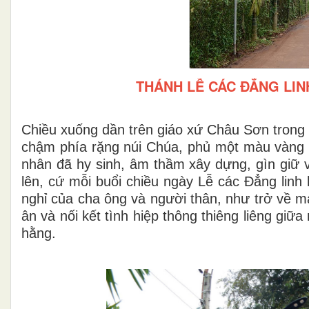
THÁNH LỄ CÁC ĐẲNG LIN
Chiều xuống dần trên giáo xứ Châu Sơn trong 
chậm phía rặng núi Chúa, phủ một màu vàng dị
nhân đã hy sinh, âm thầm xây dựng, gìn giữ v
lên, cứ mỗi buổi chiều ngày Lễ các Đẳng linh
nghỉ của cha ông và người thân, như trở về m
ân và nối kết tình hiệp thông thiêng liêng giữ
hằng.