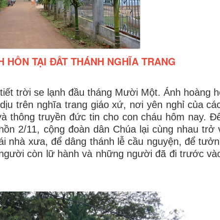
H HỒN TẠI ĐẤT THÁNH NGHĨA TRANG
tiết trời se lạnh đầu tháng Mười Một. Ánh hoàng 
u trên nghĩa trang giáo xứ, nơi yên nghỉ của các
à thông truyền đức tin cho con cháu hôm nay. Đế
 hồn 2/11, cộng đoàn dân Chúa lại cùng nhau trở 
ái nhà xưa, để dâng thánh lễ cầu nguyện, để tưởng
a người còn lữ hành và những người đã đi trước vào