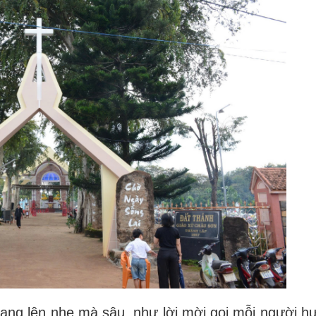
ang lên nhẹ mà sâu, như lời mời gọi mỗi người h