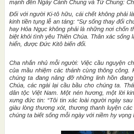
mạnh đến Ngày Cánh Chung và Tứ Chung: Chế
Đối với người Ki-tô hữu, cái chết không phải 
kinh tiền tụng lễ an táng: “Sự sống thay đổi 
hay Hỏa Ngục không phải là những nơi chốn th
biệt khỏi tình yêu Thiên Chúa. Thân xác sống l
hiển, được Đức Kitô biến đổi.
Cha nhắn nhủ mỗi người: Việc cầu nguyện cho 
của mầu nhiệm các thánh cùng thông công. Kh
chúng ta đang nâng đỡ những linh hồn đang
Chúa, các ngài lại cầu bầu cho chúng ta. Thá
dân tộc Việt Nam. Một nén hương, một lời kin
xưng đức tin: “Tôi tin xác loài người ngày sa
giàu lòng thương xót, thương thanh luyện các
chúng ta biết sống mỗi ngày với niềm hy vọng 