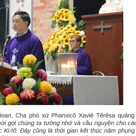
Gioan, Cha phó xứ Phanxicô Xaviê Têrêsa quảng
i gọi chúng ta tưởng nhớ và cầu nguyện cho các
c Ki-tô. Đây cũng là thời gian kết thúc năm phụng