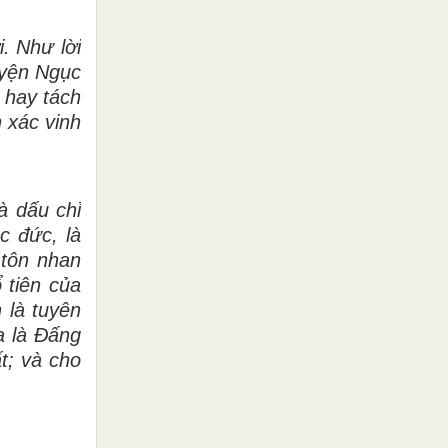
. Như lời
uyện Ngục
 hay tách
n xác vinh
à dấu chỉ
c đức, là
 tôn nhan
 tiên của
 là tuyên
a là Đấng
t; và cho