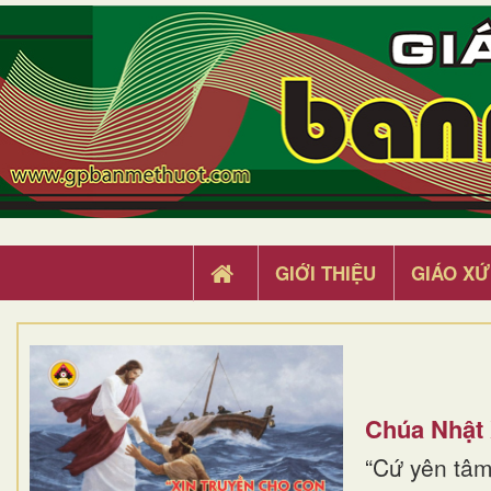
GIỚI THIỆU
GIÁO XỨ
Chúa Nhật
“Cứ yên tâm