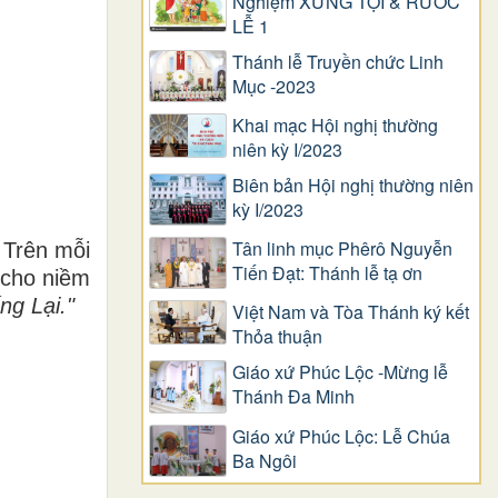
Nghiệm XƯNG TỘI & RƯỚC
LỄ 1
Thánh lễ Truyền chức Linh
Mục -2023
Khai mạc Hội nghị thường
niên kỳ I/2023
Biên bản Hội nghị thường niên
kỳ I/2023
Tân linh mục Phêrô Nguyễn
 Trên mỗi
Tiến Đạt: Thánh lễ tạ ơn
 cho niềm
ng Lại."
Việt Nam và Tòa Thánh ký kết
Thỏa thuận
Giáo xứ Phúc Lộc -Mừng lễ
Thánh Đa Minh
Giáo xứ Phúc Lộc: Lễ Chúa
Ba Ngôi