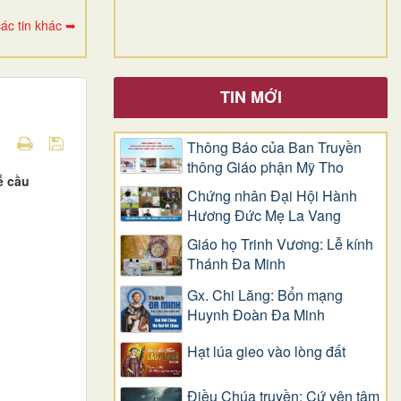
ác tin khác ➥
TIN MỚI
Thông Báo của Ban Truyền
thông Giáo phận Mỹ Tho
ễ cầu
Chứng nhân Đại Hội Hành
Hương Đức Mẹ La Vang
Giáo họ Trinh Vương: Lễ kính
Thánh Đa Minh
Gx. Chi Lăng: Bổn mạng
Huynh Đoàn Đa Minh
Hạt lúa gieo vào lòng đất
Điều Chúa truyền: Cứ yên tâm