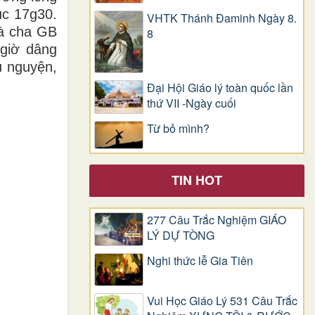
úc 17g30.
VHTK Thánh Đaminh Ngày 8.
và cha GB
8
giờ dâng
u nguyện,
Đại Hội Giáo lý toàn quốc lần
thứ VII -Ngày cuối
Từ bỏ mình?
TIN HOT
277 Câu Trắc Nghiệm GIÁO
LÝ DỰ TÒNG
Nghi thức lễ Gia Tiên
Vui Học Giáo Lý 531 Câu Trắc