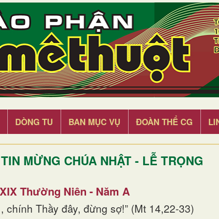
DÒNG TU
BAN MỤC VỤ
ĐOÀN THỂ CG
LI
TIN MỪNG CHÚA NHẬT - LỄ TRỌNG
 XIX Thường Niên - Năm A
, chính Thầy đây, đừng sợ!” (Mt 14,22-33)