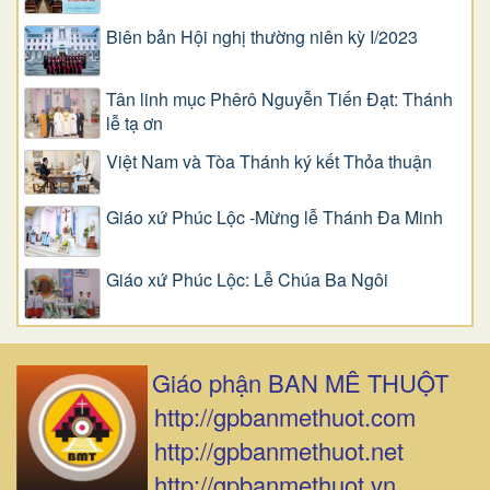
Biên bản Hội nghị thường niên kỳ I/2023
Tân linh mục Phêrô Nguyễn Tiến Đạt: Thánh
lễ tạ ơn
Việt Nam và Tòa Thánh ký kết Thỏa thuận
Giáo xứ Phúc Lộc -Mừng lễ Thánh Đa Minh
Giáo xứ Phúc Lộc: Lễ Chúa Ba Ngôi
Giáo phận BAN MÊ THUỘT
http://gpbanmethuot.com
http://gpbanmethuot.net
http://gpbanmethuot.vn