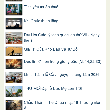
Tình yêu muôn thuở
Khi Chúa thinh lặng
Đại Hội Giáo lý toàn quốc lần thứ VII - Ngày
thứ 3
Giá Trị Của Khổ Ðau Và Từ Bỏ
Đức tin lớn lên trong giông bão (Mt 14,22-33)
LBT: Thánh lễ Cầu nguyện tháng Tám 2026
THƯ MỜI Đại lễ Đức Mẹ Lên Trời
Chầu Thánh Thể Chúa nhật 19 Thường niên -
A