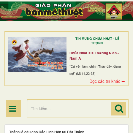
TRANG NHẤT
GIỚI THIỆU
GIÁO XỨ
TIN MỪNG CHÚA NHẬT - LỄ
DÒNG TU
TRỌNG
BAN MỤC VỤ
Chúa Nhật XIX Thường Niên -
Năm A
ĐOÀN THỂ CG
“Cứ yên tâm, chính Thầy đây, đừng
sợ!” (Mt 14,22-33)
LINH MỤC
Đọc các tin khác ➥
ĐIỂM HÀNH HƯƠNG
Thánh lễ cầu cho Các Linh Hồn tại Đất Thánh