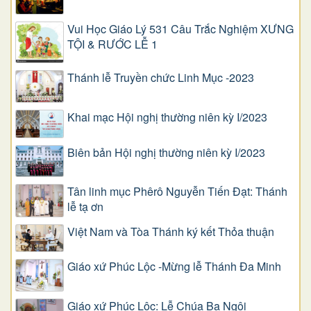
Vui Học Giáo Lý 531 Câu Trắc Nghiệm XƯNG
TỘI & RƯỚC LỄ 1
Thánh lễ Truyền chức Linh Mục -2023
Khai mạc Hội nghị thường niên kỳ I/2023
Biên bản Hội nghị thường niên kỳ I/2023
Tân linh mục Phêrô Nguyễn Tiến Đạt: Thánh
lễ tạ ơn
Việt Nam và Tòa Thánh ký kết Thỏa thuận
Giáo xứ Phúc Lộc -Mừng lễ Thánh Đa Minh
Giáo xứ Phúc Lộc: Lễ Chúa Ba Ngôi