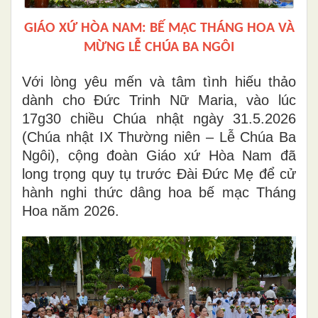
GIÁO XỨ HÒA NAM: BẾ MẠC THÁNG HOA VÀ
MỪNG LỄ CHÚA BA NGÔI
Với lòng yêu mến và tâm tình hiếu thảo
dành cho Đức Trinh Nữ Maria, vào lúc
17g30 chiều Chúa nhật ngày 31.5.2026
(Chúa nhật IX Thường niên – Lễ Chúa Ba
Ngôi), cộng đoàn Giáo xứ Hòa Nam đã
long trọng quy tụ trước Đài Đức Mẹ để cử
hành nghi thức dâng hoa bế mạc Tháng
Hoa năm 2026.