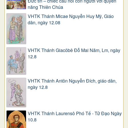
Đức tin – chiếc cầu nối con người với quyền
năng Thiên Chúa
VHTK Thánh Micae Nguyễn Huy Mỹ, Giáo
dân, ngày 12.08
VHTK Thánh Giacôbê Ðỗ Mai Năm, Lm, ngày
12.8
VHTK Thánh Antôn Nguyễn Ðích, giáo dân,
ngày 12.8
VHTK Thánh Laurensô Phó Tế - Tử Đạo Ngày
10.8