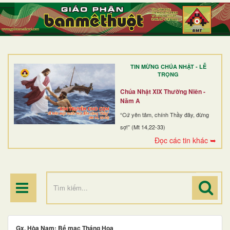
TRANG NHẤT
GIỚI THIỆU
GIÁO XỨ
TIN MỪNG CHÚA NHẬT - LỄ
DÒNG TU
TRỌNG
BAN MỤC VỤ
Chúa Nhật XIX Thường Niên -
Năm A
ĐOÀN THỂ CG
“Cứ yên tâm, chính Thầy đây, đừng
sợ!” (Mt 14,22-33)
LINH MỤC
Đọc các tin khác ➥
ĐIỂM HÀNH HƯƠNG
Gx. Hòa Nam: Bế mạc Tháng Hoa