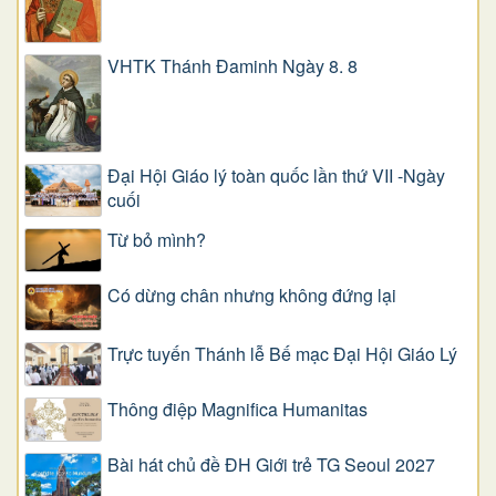
VHTK Thánh Đaminh Ngày 8. 8
Đại Hội Giáo lý toàn quốc lần thứ VII -Ngày
cuối
Từ bỏ mình?
Có dừng chân nhưng không đứng lại
Trực tuyến Thánh lễ Bế mạc Đại Hội Giáo Lý
Thông điệp Magnifica Humanitas
Bài hát chủ đề ĐH Giới trẻ TG Seoul 2027