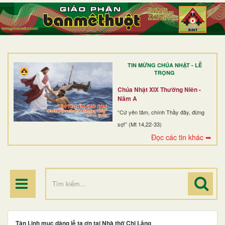
TRANG NHẤT
GIỚI THIỆU
GIÁO XỨ
TIN MỪNG CHÚA NHẬT - LỄ
DÒNG TU
TRỌNG
BAN MỤC VỤ
Chúa Nhật XIX Thường Niên -
Năm A
ĐOÀN THỂ CG
“Cứ yên tâm, chính Thầy đây, đừng
sợ!” (Mt 14,22-33)
LINH MỤC
Đọc các tin khác ➥
ĐIỂM HÀNH HƯƠNG
Tân Linh mục dâng lễ tạ ơn tại Nhà thờ Chi Lăng