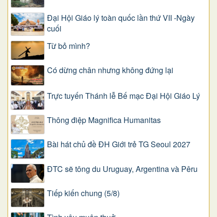
Đại Hội Giáo lý toàn quốc lần thứ VII -Ngày
cuối
Từ bỏ mình?
Có dừng chân nhưng không đứng lại
Trực tuyến Thánh lễ Bế mạc Đại Hội Giáo Lý
Thông điệp Magnifica Humanitas
Bài hát chủ đề ĐH Giới trẻ TG Seoul 2027
ĐTC sẽ tông du Uruguay, Argentina và Pêru
Tiếp kiến chung (5/8)