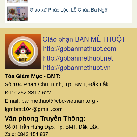
Giáo xứ Phúc Lộc: Lễ Chúa Ba Ngôi
Giáo phận BAN MÊ THUỘT
http://gpbanmethuot.com
http://gpbanmethuot.net
http://gpbanmethuot.vn
Tòa Giám Mục - BMT:
Số 104 Phan Chu Trinh, Tp. BMT, Đắk Lắk.
ĐT: 0262 3817 622
Email: banmethuot@cbc-vietnam.org -
tgmbmt104@gmail.com
Văn phòng Truyền Thông:
Số 01 Trần Hưng Đạo, Tp. BMT, Đắk Lắk.
Zalo: 0843 154 837