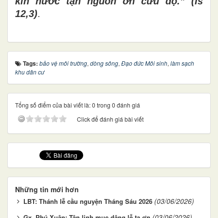
kín nước tận nguồn ơn cứu độ.” (Is
12,3)
.
Tags:
bảo vệ môi trường
,
dòng sông
,
Đạo đức Môi sinh
,
làm sạch
khu dân cư
Tổng số điểm của bài viết là: 0 trong 0 đánh giá
Click để đánh giá bài viết
Những tin mới hơn
(03/06/2026)
LBT: Thánh lễ cầu nguyện Tháng Sáu 2026
(03/06/2026)
Gx. Phú Xuân: Tân linh mục dâng lễ tạ ơn