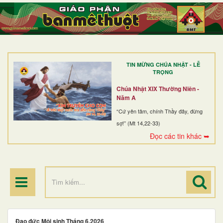
TRANG NHẤT
GIỚI THIỆU
GIÁO XỨ
TIN MỪNG CHÚA NHẬT - LỄ
DÒNG TU
TRỌNG
BAN MỤC VỤ
Chúa Nhật XIX Thường Niên -
Năm A
ĐOÀN THỂ CG
“Cứ yên tâm, chính Thầy đây, đừng
sợ!” (Mt 14,22-33)
LINH MỤC
Đọc các tin khác ➥
ĐIỂM HÀNH HƯƠNG
Đạo đức Môi sinh Tháng 6.2026