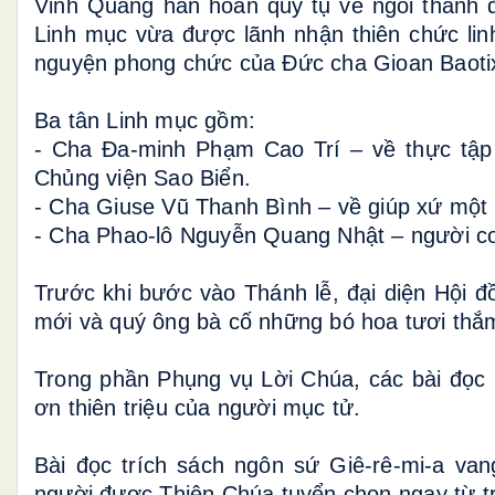
Vinh Quang hân hoan quy tụ về ngôi thánh 
Linh mục vừa được lãnh nhận thiên chức lin
nguyện phong chức của Đức cha Gioan Baoti
Ba tân Linh mục gồm:
- Cha Đa-minh Phạm Cao Trí – về thực tập 
Chủng viện Sao Biển.
- Cha Giuse Vũ Thanh Bình – về giúp xứ một n
- Cha Phao-lô Nguyễn Quang Nhật – người co
Trước khi bước vào Thánh lễ, đại diện Hội 
mới và quý ông bà cố những bó hoa tươi thắ
Trong phần Phụng vụ Lời Chúa, các bài đọc 
ơn thiên triệu của người mục tử.
Bài đọc trích sách ngôn sứ Giê-rê-mi-a van
người được Thiên Chúa tuyển chọn ngay từ tr