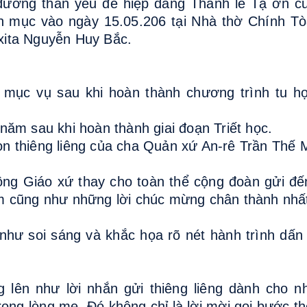
đường thân yêu để hiệp dâng Thánh lễ Tạ ơn c
h mục vào ngày 15.05.206 tại Nhà thờ Chính Tò
xita Nguyễn Huy Bắc.
mục vụ sau khi hoàn thành chương trình tu họ
ăm sau khi hoàn thành giai đoạn Triết học.
n thiêng liêng của cha Quản xứ An-rê Trần Thế 
đồng Giáo xứ thay cho toàn thể cộng đoàn gửi đ
m cũng như những lời chúc mừng chân thành nhấ
như soi sáng và khắc họa rõ nét hành trình dấn
g lên như lời nhắn gửi thiêng liêng dành cho 
ong lòng mẹ. Đó không chỉ là lời mời gọi bước t