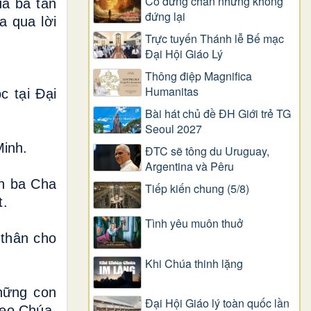
Có dừng chân nhưng không
ủa ba tân
đứng lại
a qua lời
Trực tuyến Thánh lễ Bế mạc
Đại Hội Giáo Lý
Thông điệp Magnifica
Humanitas
c tại Đại
Bài hát chủ đề ĐH Giới trẻ TG
Seoul 2027
Minh.
ĐTC sẽ tông du Uruguay,
Argentina và Pêru
ến ba Cha
Tiếp kiến chung (5/8)
t.
Tình yêu muôn thuở
 thân cho
Khi Chúa thinh lặng
những con
Đại Hội Giáo lý toàn quốc lần
heo Chúa,