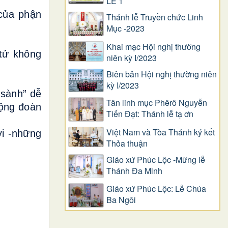
LỄ 1
 của phận
Thánh lễ Truyền chức Linh
Mục -2023
Khai mạc Hội nghị thường
tử không
niên kỳ I/2023
Biên bản Hội nghị thường niên
kỳ I/2023
 sành” dễ
Tân linh mục Phêrô Nguyễn
cộng đoàn
Tiến Đạt: Thánh lễ tạ ơn
Việt Nam và Tòa Thánh ký kết
ời -những
Thỏa thuận
Giáo xứ Phúc Lộc -Mừng lễ
Thánh Đa Minh
Giáo xứ Phúc Lộc: Lễ Chúa
Ba Ngôi