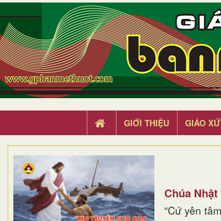
GIỚI THIỆU
GIÁO XỨ
Chúa Nhật
“Cứ yên tâm