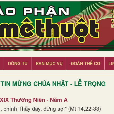
DÒNG TU
BAN MỤC VỤ
ĐOÀN THỂ CG
LI
TIN MỪNG CHÚA NHẬT - LỄ TRỌNG
 XIX Thường Niên - Năm A
, chính Thầy đây, đừng sợ!” (Mt 14,22-33)