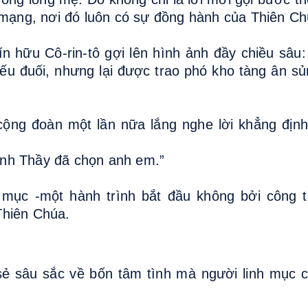
ứ mạng, nơi đó luôn có sự đồng hành của Thiên Ch
ín hữu Cô-rin-tô gợi lên hình ảnh đầy chiều sâu:
ếu đuối, nhưng lại được trao phó kho tàng ân sủ
cộng đoàn một lần nữa lắng nghe lời khẳng địn
ính Thầy đã chọn anh em.”
h mục -một hành trình bắt đầu không bởi công 
Thiên Chúa.
 sẻ sâu sắc về bốn tâm tình mà người linh mục