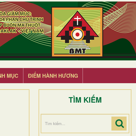
NH MỤC
ĐIỂM HÀNH HƯƠNG
TÌM KIẾM