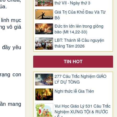
thứ VII - Ngày thứ 3
úa.
Giá Trị Của Khổ Ðau Và Từ
Bỏ
 linh mục
Đức tin lớn lên trong giông
ng vô giá
bão (Mt 14,22-33)
LBT: Thánh lễ Cầu nguyện
tháng Tám 2026
h đầy yêu
TIN HOT
trạng con
277 Câu Trắc Nghiệm GIÁO
LÝ DỰ TÒNG
Nghi thức lễ Gia Tiên
 cần mang
Vui Học Giáo Lý 531 Câu Trắc
Nghiệm XƯNG TỘI & RƯỚC