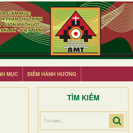
NH MỤC
ĐIỂM HÀNH HƯƠNG
TÌM KIẾM