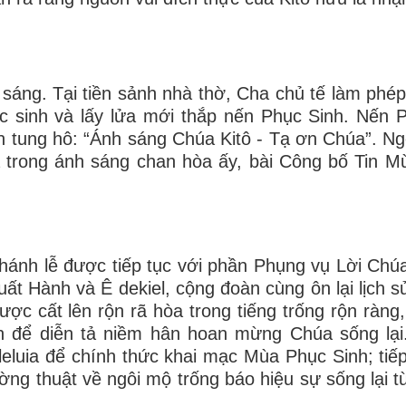
áng. Tại tiền sảnh nhà thờ, Cha chủ tế làm phép
c sinh và lấy lửa mới thắp nến Phục Sinh. Nến 
ần tung hô: “Ánh sáng Chúa Kitô - Tạ ơn Chúa”. Ng
à trong ánh sáng chan hòa ấy, bài Công bố Tin 
hánh lễ được tiếp tục với phần Phụng vụ Lời Chú
ất Hành và Ê dekiel, cộng đoàn cùng ôn lại lịch s
ợc cất lên rộn rã hòa trong tiếng trống rộn ràng,
ến để diễn tả niềm hân hoan mừng Chúa sống lại
leluia để chính thức khai mạc Mùa Phục Sinh; tiế
g thuật về ngôi mộ trống báo hiệu sự sống lại từ