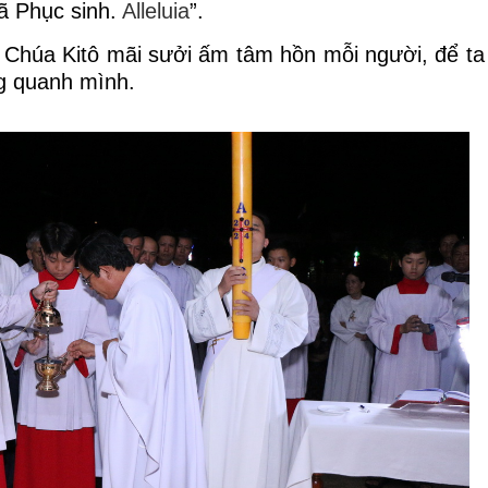
 Phục sinh. 
Alleluia
”.
húa Kitô mãi sưởi ấm tâm hồn mỗi người, để ta bi
ng quanh mình.