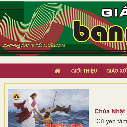
GIỚI THIỆU
GIÁO XỨ
Chúa Nhật
“Cứ yên tâm