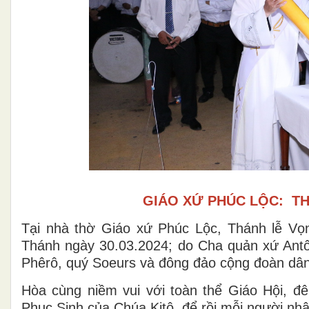
GIÁO XỨ PHÚC LỘC: TH
Tại nhà thờ Giáo xứ Phúc Lộc, Thánh lễ V
Thánh ngày 30.03.2024; do Cha quản xứ Antô
Phêrô, quý Soeurs và đông đảo cộng đoàn dân
Hòa cùng niềm vui với toàn thể Giáo Hội, 
Phục Sinh của Chúa Kitô, để rồi mỗi người nhậ