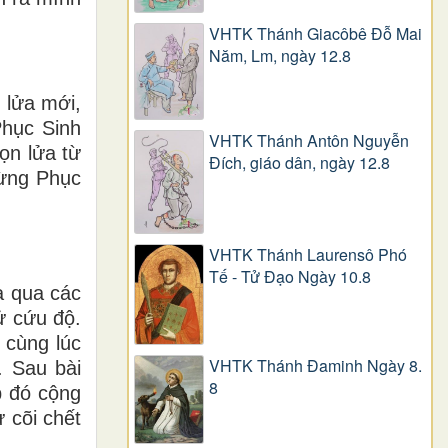
VHTK Thánh Giacôbê Ðỗ Mai
Năm, Lm, ngày 12.8
 lửa mới,
Phục Sinh
VHTK Thánh Antôn Nguyễn
ọn lửa từ
Ðích, giáo dân, ngày 12.8
Mừng Phục
VHTK Thánh Laurensô Phó
Tế - Tử Đạo Ngày 10.8
a qua các
ử cứu độ.
 cùng lúc
VHTK Thánh Đaminh Ngày 8.
. Sau bài
8
p đó cộng
 cõi chết