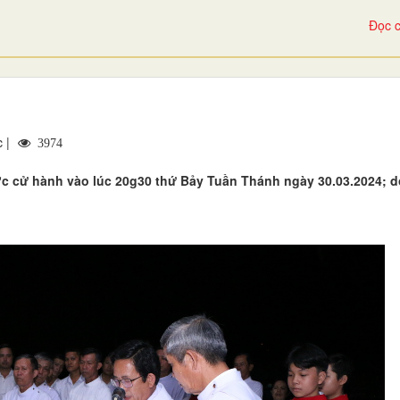
Đọc c
c |
3974
ợc cử hành vào lúc 20g30 thứ Bảy Tuần Thánh ngày 30.03.2024; 