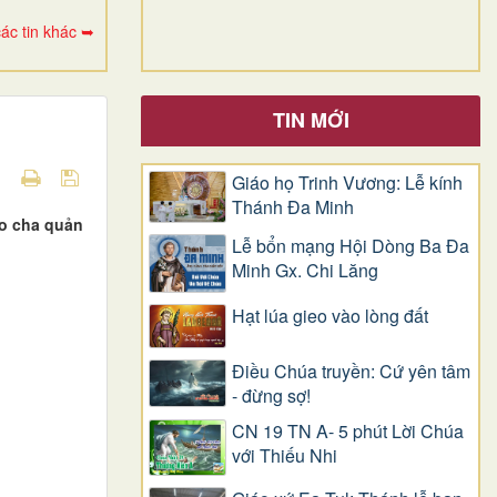
ác tin khác ➥
TIN MỚI
Giáo họ Trinh Vương: Lễ kính
Thánh Đa Minh
do cha quản
Lễ bổn mạng Hội Dòng Ba Đa
Minh Gx. Chi Lăng
Hạt lúa gieo vào lòng đất
Điều Chúa truyền: Cứ yên tâm
- đừng sợ!
CN 19 TN A- 5 phút Lời Chúa
với Thiếu Nhi