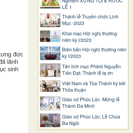
Nghiệm XƯNG TỘI & RƯỚC
LỄ 1
Thánh lễ Truyền chức Linh
Mục -2023
Khai mạc Hội nghị thường
niên kỳ I/2023
Biên bản Hội nghị thường niên
 xưng đức
kỳ I/2023
đã lãnh
Tân linh mục Phêrô Nguyễn
ục sinh
Tiến Đạt: Thánh lễ tạ ơn
Việt Nam và Tòa Thánh ký kết
Thỏa thuận
Giáo xứ Phúc Lộc -Mừng lễ
Thánh Đa Minh
Giáo xứ Phúc Lộc: Lễ Chúa
Ba Ngôi