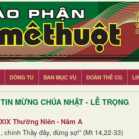
DÒNG TU
BAN MỤC VỤ
ĐOÀN THỂ CG
LI
TIN MỪNG CHÚA NHẬT - LỄ TRỌNG
 XIX Thường Niên - Năm A
, chính Thầy đây, đừng sợ!” (Mt 14,22-33)