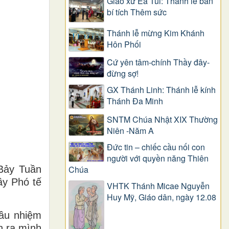
Giáo xứ Ea Tul: Thánh lễ ban
bí tích Thêm sức
Thánh lễ mừng Kim Khánh
Hôn Phối
Cứ yên tâm-chính Thầy đây-
đừng sợ!
GX Thánh Linh: Thánh lễ kính
Thánh Đa Minh
SNTM Chúa Nhật XIX Thường
Niên -Năm A
Đức tin – chiếc cầu nối con
người với quyền năng Thiên
Bảy Tuần
Chúa
ầy Phó tế
VHTK Thánh Micae Nguyễn
Huy Mỹ, Giáo dân, ngày 12.08
mầu nhiệm
n ra mình