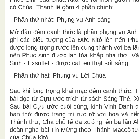
có Chúa. Thánh lễ gồm 4 phần chính:
- Phần thứ nhất: Phụng vụ Ánh sáng
Mở đầu đêm canh thức là phần phụng vụ Ánh s
ghi các biểu tượng của Đức Kitô lên nến Phụ
được long trọng rước lên cung thánh với ba l
nến Phục sinh được lan tỏa khắp nhà thờ. V
Sinh - Exsultet - được cất lên thật sốt sắng.
- Phần thứ hai: Phụng vụ Lời Chúa
Sau khi long trọng khai mạc đêm canh thức, T
bài đọc từ Cựu ước trích từ sách Sáng Thế, Xu
Sau bài Cựu ước cuối cùng, kinh Vinh Danh đư
bàn thờ được trang trí rực rỡ với hoa và n
Thánh thư, Cha chủ tế đã xướng lên ba lần Al
đoàn nghe bài Tin Mừng theo Thánh Maccô tườn
của Chúa Kitô.