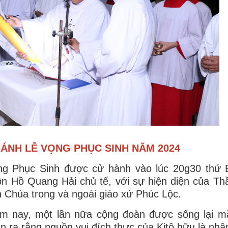
ÁNH LỄ VỌNG PHỤC SINH NĂM 2024
ọng Phục Sinh được cử hành vào lúc 20g30 thứ 
n Hồ Quang Hải chủ tế, với sự hiện diện của Th
 Chúa trong và ngoài giáo xứ Phúc Lộc.
đêm nay, một lần nữa cộng đoàn được sống lại 
n ra rằng nguồn vui đích thực của Kitô hữu là nhậ