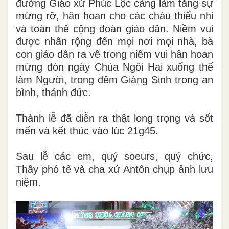
đường Giáo xứ Phúc Lộc càng làm tăng sự
mừng rỡ, hân hoan cho các cháu thiếu nhi
và toàn thể cộng đoàn giáo dân. Niềm vui
được nhân rộng đến mọi nơi mọi nhà, bà
con giáo dân ra về trong niềm vui hân hoan
mừng đón ngày Chúa Ngôi Hai xuống thế
làm Người, trong đêm Giáng Sinh trong an
bình, thánh đức.
Thánh lễ đã diễn ra thật long trọng và sốt
mến và kết thúc vào lúc 21g45.
Sau lễ các em, quý soeurs, quý chức,
Thầy phó tế và cha xứ Antôn chụp ảnh lưu
niệm.