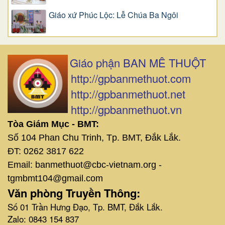
Giáo xứ Phúc Lộc: Lễ Chúa Ba Ngôi
Giáo phận BAN MÊ THUỘT
http://gpbanmethuot.com
http://gpbanmethuot.net
http://gpbanmethuot.vn
Tòa Giám Mục - BMT:
Số 104 Phan Chu Trinh, Tp. BMT, Đắk Lắk.
ĐT: 0262 3817 622
Email: banmethuot@cbc-vietnam.org -
tgmbmt104@gmail.com
Văn phòng Truyền Thông:
Số 01 Trần Hưng Đạo, Tp. BMT, Đắk Lắk.
Zalo: 0843 154 837