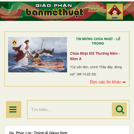
TRANG NHẤT
GIỚI THIỆU
GIÁO XỨ
TIN MỪNG CHÚA NHẬT - LỄ
DÒNG TU
TRỌNG
BAN MỤC VỤ
Chúa Nhật XIX Thường Niên -
Năm A
ĐOÀN THỂ CG
“Cứ yên tâm, chính Thầy đây, đừng
sợ!” (Mt 14,22-33)
LINH MỤC
Đọc các tin khác ➥
ĐIỂM HÀNH HƯƠNG
Gx. Phúc Lộc: Thánh lễ Giáng Sinh