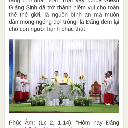
tặng cho nhân loại. Thật vậy, Chúa Giêsu
Giáng Sinh đã trở thành niềm vui cho toàn
thể thế giới, là nguồn bình an mà muôn
dân mong ngóng đợi trông, là Đấng đem lại
cho con người hạnh phúc thật.
Phúc Âm: (Lc 2, 1-14).
“Hôm nay Ðấng