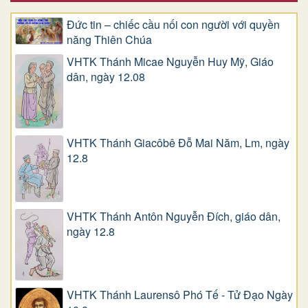
Đức tin – chiếc cầu nối con người với quyền
năng Thiên Chúa
VHTK Thánh Micae Nguyễn Huy Mỹ, Giáo
dân, ngày 12.08
VHTK Thánh Giacôbê Ðỗ Mai Năm, Lm, ngày
12.8
VHTK Thánh Antôn Nguyễn Ðích, giáo dân,
ngày 12.8
VHTK Thánh Laurensô Phó Tế - Tử Đạo Ngày