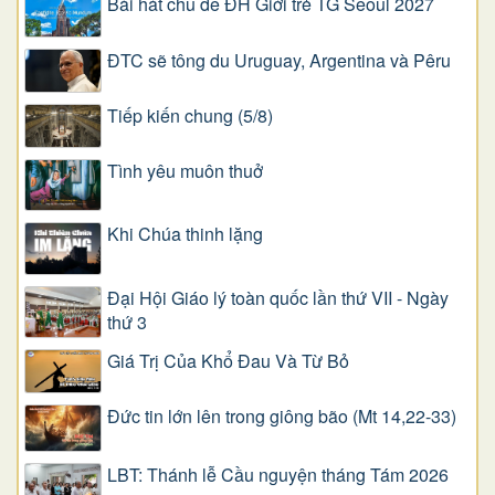
Bài hát chủ đề ĐH Giới trẻ TG Seoul 2027
ĐTC sẽ tông du Uruguay, Argentina và Pêru
Tiếp kiến chung (5/8)
Tình yêu muôn thuở
Khi Chúa thinh lặng
Đại Hội Giáo lý toàn quốc lần thứ VII - Ngày
thứ 3
Giá Trị Của Khổ Ðau Và Từ Bỏ
Đức tin lớn lên trong giông bão (Mt 14,22-33)
LBT: Thánh lễ Cầu nguyện tháng Tám 2026