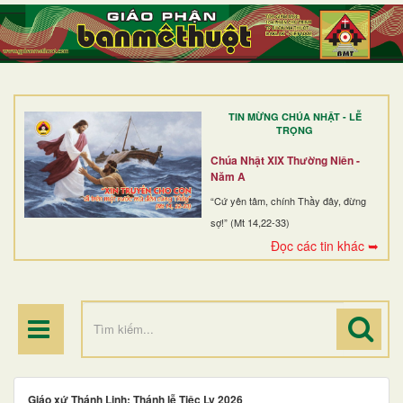
TRANG NHẤT
GIỚI THIỆU
GIÁO XỨ
TIN MỪNG CHÚA NHẬT - LỄ
DÒNG TU
TRỌNG
BAN MỤC VỤ
Chúa Nhật XIX Thường Niên -
Năm A
ĐOÀN THỂ CG
“Cứ yên tâm, chính Thầy đây, đừng
sợ!” (Mt 14,22-33)
LINH MỤC
Đọc các tin khác ➥
ĐIỂM HÀNH HƯƠNG
Giáo xứ Thánh Linh: Thánh lễ Tiệc Ly 2026