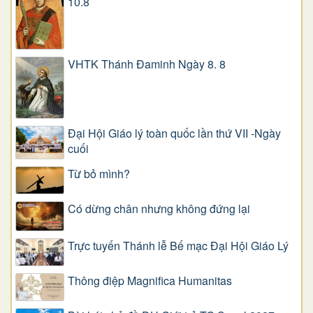
10.8
VHTK Thánh Đaminh Ngày 8. 8
Đại Hội Giáo lý toàn quốc lần thứ VII -Ngày
cuối
Từ bỏ mình?
Có dừng chân nhưng không đứng lại
Trực tuyến Thánh lễ Bế mạc Đại Hội Giáo Lý
Thông điệp Magnifica Humanitas