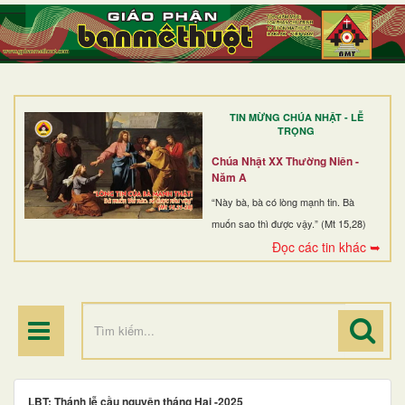
TRANG NHẤT
GIỚI THIỆU
GIÁO XỨ
TIN MỪNG CHÚA NHẬT - LỄ
DÒNG TU
TRỌNG
BAN MỤC VỤ
Chúa Nhật XX Thường Niên -
Năm A
ĐOÀN THỂ CG
“Này bà, bà có lòng mạnh tin. Bà
muốn sao thì được vậy.” (Mt 15,28)
LINH MỤC
Đọc các tin khác ➥
ĐIỂM HÀNH HƯƠNG
LBT: Thánh lễ cầu nguyện tháng Hai -2025