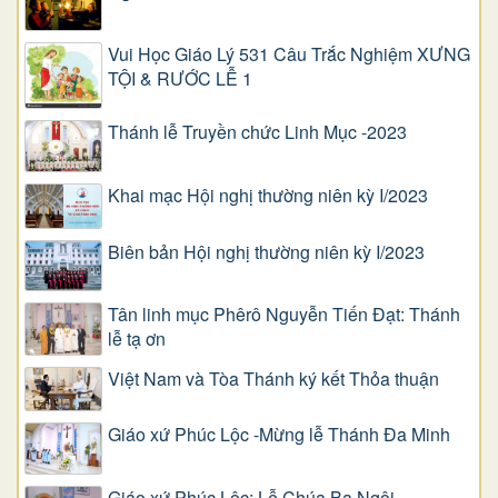
Vui Học Giáo Lý 531 Câu Trắc Nghiệm XƯNG
TỘI & RƯỚC LỄ 1
Thánh lễ Truyền chức Linh Mục -2023
Khai mạc Hội nghị thường niên kỳ I/2023
Biên bản Hội nghị thường niên kỳ I/2023
Tân linh mục Phêrô Nguyễn Tiến Đạt: Thánh
lễ tạ ơn
Việt Nam và Tòa Thánh ký kết Thỏa thuận
Giáo xứ Phúc Lộc -Mừng lễ Thánh Đa Minh
Giáo xứ Phúc Lộc: Lễ Chúa Ba Ngôi