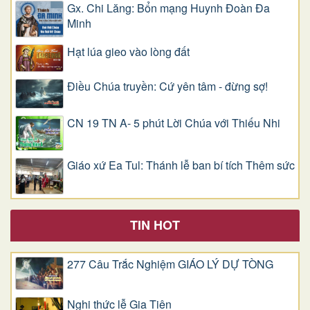
Gx. Chi Lăng: Bổn mạng Huynh Đoàn Đa
Minh
Hạt lúa gieo vào lòng đất
Điều Chúa truyền: Cứ yên tâm - đừng sợ!
CN 19 TN A- 5 phút Lời Chúa với Thiếu Nhi
Giáo xứ Ea Tul: Thánh lễ ban bí tích Thêm sức
TIN HOT
277 Câu Trắc Nghiệm GIÁO LÝ DỰ TÒNG
Nghi thức lễ Gia Tiên